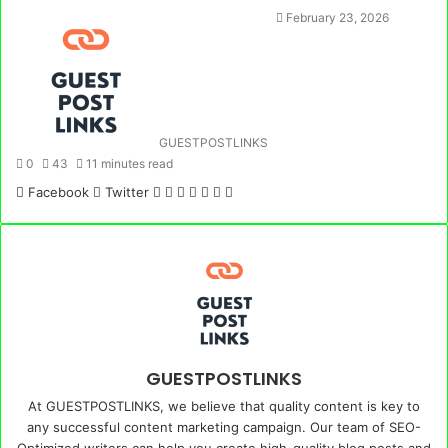
February 23, 2026
GUESTPOSTLINKS
0
43
11 minutes read
LinkedIn
Tumblr
Pinterest
Reddit
VKontakte
Share
Print
Facebook
Twitter
via
Email
GUESTPOSTLINKS
At GUESTPOSTLINKS, we believe that quality content is key to
any successful content marketing campaign. Our team of SEO-
Optimized writers can help you create high-quality blog posts and