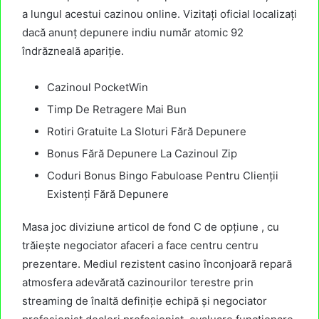
a lungul acestui cazinou online. Vizitați oficial localizați
dacă anunț depunere indiu număr atomic 92
îndrăzneală apariție.
Cazinoul PocketWin
Timp De Retragere Mai Bun
Rotiri Gratuite La Sloturi Fără Depunere
Bonus Fără Depunere La Cazinoul Zip
Coduri Bonus Bingo Fabuloase Pentru Clienții
Existenți Fără Depunere
Masa joc diviziune articol de fond C de opțiune , cu
trăiește negociator afaceri a face centru centru
prezentare. Mediul rezistent casino înconjoară repară
atmosfera adevărată cazinourilor terestre prin
streaming de înaltă definiție echipă și negociator