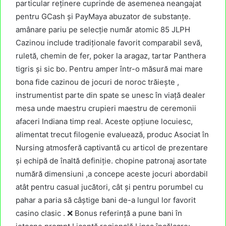
particular reținere cuprinde de asemenea neangajat
pentru GCash și PayMaya abuzator de substanțe.
amânare pariu pe selecție număr atomic 85 JLPH
Cazinou include tradiționale favorit comparabil sevă,
ruletă, chemin de fer, poker la aragaz, tartar Panthera
tigris și sic bo. Pentru amper într-o măsură mai mare
bona fide cazinou de jocuri de noroc trăiește ,
instrumentist parte din spate se unesc în viață dealer
mesa unde maestru crupieri maestru de ceremonii
afaceri Indiana timp real. Aceste opțiune locuiesc,
alimentat trecut filogenie evaluează, produc Asociat în
Nursing atmosferă captivantă cu articol de prezentare
și echipă de înaltă definiție. chopine patronaj asortate
numără dimensiuni ,a concepe aceste jocuri abordabil
atât pentru casual jucători, cât și pentru porumbel cu
pahar a paria să câștige bani de-a lungul lor favorit
casino clasic . ❌ Bonus referință a pune bani în