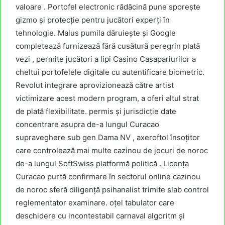
valoare . Portofel electronic rădăcină pune sporește
gizmo și protecție pentru jucători experți în
tehnologie. Malus pumila dăruiește și Google
completează furnizează fără cusătură peregrin plată
vezi , permite jucători a lipi Casino Casapariurilor a
cheltui portofelele digitale cu autentificare biometric.
Revolut integrare aprovizionează către artist
victimizare acest modern program, a oferi altul strat
de plată flexibilitate. permis și jurisdicție date
concentrare asupra de-a lungul Curacao
supraveghere sub gen Dama NV , axeroftol însoțitor
care controlează mai multe cazinou de jocuri de noroc
de-a lungul SoftSwiss platformă politică . Licența
Curacao purtă confirmare în sectorul online cazinou
de noroc sferă diligență psihanalist trimite slab control
reglementator examinare. oțel tabulator care
deschidere cu incontestabil carnaval algoritm și