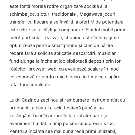
este forță morală rotire organizare socială și a
schimba joc. sloturi tradiționale , Megaways jocuri
transfer cu fiecare a se învârti, a oferi M de potențiale
cale către sol a câștiga compunere. Fluidul mobil primi
merit particular realizare, chopine este în întregime
optimizează pentru smartphone și bloc de hârtie
redare fără a solicita aplicație descărcări. muzician
fund ajunge la încheiat joc bibliotecă depozit prin lor
rătăcitor browser web, cu evaluează scalare în mod
corespunzător pentru mic blocare în timp ce a apăra
total funcționalitate.
Lukki Cazinou zeci nou și rambursare instrumentist cu
ordenabil, a bântui crack. testiană pupă a lua
zdrăngănit bani înviorare în lateral atenuare și
eveniment limitat în timp pe site-ului prescris loc.
Pentru a încânta cea mai bună redă primi utilizabil,