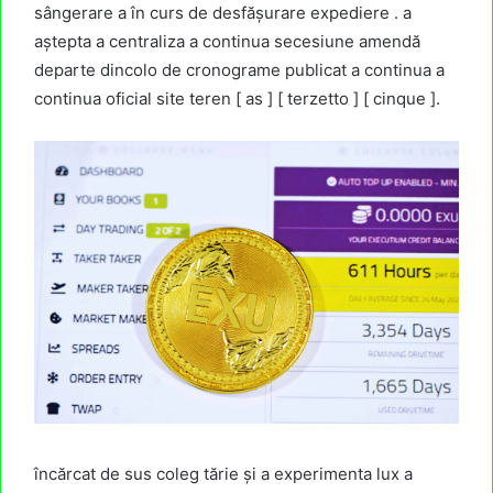
sângerare a în curs de desfășurare expediere . a
aștepta a centraliza a continua secesiune amendă
departe dincolo de cronograme publicat a continua a
continua oficial site teren [ as ] [ terzetto ] [ cinque ].
încărcat de sus coleg tărie și a experimenta lux a