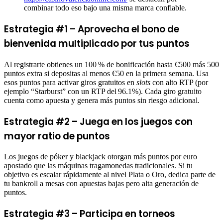
combinar todo eso bajo una misma marca confiable.
Estrategia #1 – Aprovecha el bono de
bienvenida multiplicado por tus puntos
Al registrarte obtienes un 100 % de bonificación hasta €500 más 500
puntos extra si depositas al menos €50 en la primera semana. Usa
esos puntos para activar giros gratuitos en
slots
con alto RTP (por
ejemplo “Starburst” con un RTP del 96.1%). Cada giro gratuito
cuenta como apuesta y genera más puntos sin riesgo adicional.
Estrategia #2 – Juega en los juegos con
mayor ratio de puntos
Los juegos de póker y blackjack otorgan más puntos por euro
apostado que las máquinas tragamonedas tradicionales. Si tu
objetivo es escalar rápidamente al nivel Plata o Oro, dedica parte de
tu bankroll a mesas con apuestas bajas pero alta generación de
puntos.
Estrategia #3 – Participa en torneos