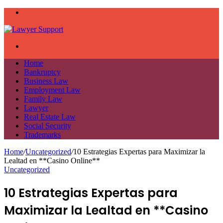
Menu
Search
for
Home
Bankruptcy
Business Law
Employment Law
Family Law
Lawyer
Real Estate Law
Social Security
Trademarks
Home
/
Uncategorized
/
10 Estrategias Expertas para Maximizar la
Lealtad en **Casino Online**
Uncategorized
10 Estrategias Expertas para
Maximizar la Lealtad en **Casino