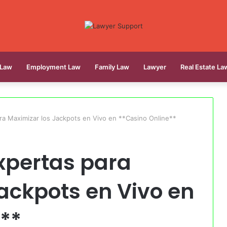
 Law
Employment Law
Family Law
Lawyer
Real Estate La
ara Maximizar los Jackpots en Vivo en **Casino Online**
Expertas para
ackpots en Vivo en
**