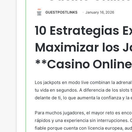
GUESTPOSTLINKS
January 16, 2026
10 Estrategias 
Maximizar los J
**Casino Online
Los jackpots en modo live combinan la adrenal
tu vida en segundos. A diferencia de los slots 
delante de ti, lo que aumenta la confianza y la
Para muchos jugadores, el mayor reto es encon
rápidos y una experiencia sin interrupciones.
fiable porque cuenta con licencia europea, aud