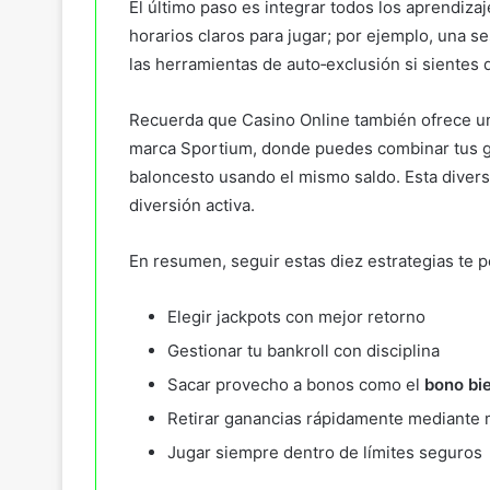
El último paso es integrar todos los aprendizaj
horarios claros para jugar; por ejemplo, una s
las herramientas de auto‑exclusión si sientes q
Recuerda que Casino Online también ofrece un
marca Sportium, donde puedes combinar tus ga
baloncesto usando el mismo saldo. Esta diversi
diversión activa.
En resumen, seguir estas diez estrategias te p
Elegir jackpots con mejor retorno
Gestionar tu bankroll con disciplina
Sacar provecho a bonos como el
bono bi
Retirar ganancias rápidamente mediante
Jugar siempre dentro de límites seguros