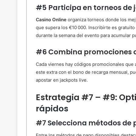
#5 Participa en torneos de
Casino Online
organiza torneos donde los me
que supera los €10 000. Inscribirte es gratuito
durante la semana del evento para acumular p
#6 Combina promociones c
Cada viernes hay códigos promocionales que añ
este extra con el bono de recarga mensual, pu
apostar en jackpots live.
Estrategia #7 – #9: Opt
rápidos
#7 Selecciona métodos de p
Entre los métodos de pago disponibles destac