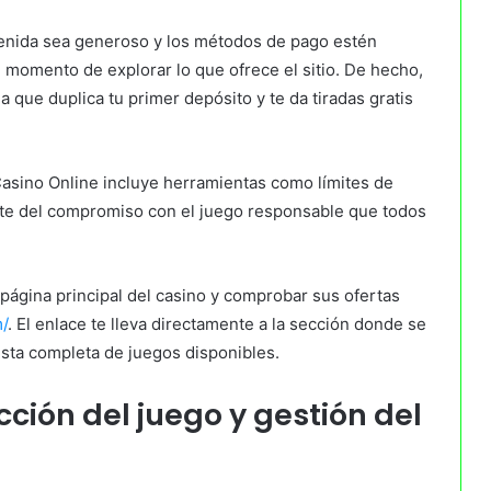
enida sea generoso y los métodos de pago estén
l momento de explorar lo que ofrece el sitio. De hecho,
a que duplica tu primer depósito y te da tiradas gratis
sino Online incluye herramientas como límites de
rte del compromiso con el juego responsable que todos
 página principal del casino y comprobar sus ofertas
/
. El enlace te lleva directamente a la sección donde se
lista completa de juegos disponibles.
cción del juego y gestión del