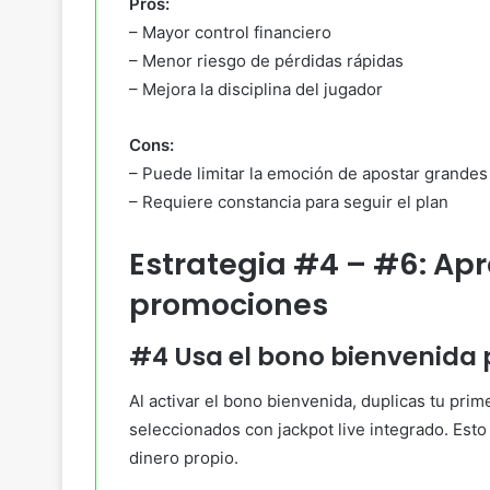
Pros:
– Mayor control financiero
– Menor riesgo de pérdidas rápidas
– Mejora la disciplina del jugador
Cons:
– Puede limitar la emoción de apostar grande
– Requiere constancia para seguir el plan
Estrategia #4 – #6: Ap
promociones
#4 Usa el bono bienvenida 
Al activar el bono bienvenida, duplicas tu prim
seleccionados con jackpot live integrado. Esto
dinero propio.