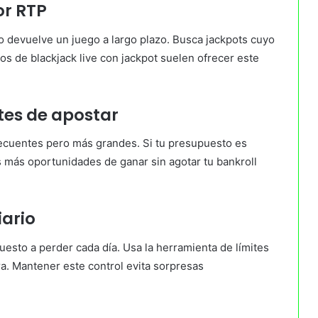
or RTP
ro devuelve un juego a largo plazo. Busca jackpots cuyo
os de blackjack live con jackpot suelen ofrecer este
ntes de apostar
frecuentes pero más grandes. Si tu presupuesto es
ás más oportunidades de ganar sin agotar tu bankroll
iario
esto a perder cada día. Usa la herramienta de límites
ra. Mantener este control evita sorpresas