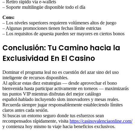
– Retiro rápido vía e‑wallets
– Soporte multilingüe disponible todo el día
Cons:
– Los niveles superiores requieren volúmenes altos de juego
– Algunas promociones tienen fechas límite estrictas
– Los requisitos de apuesta pueden ser mayores en ciertos bonos
Conclusión: Tu Camino hacia la
Exclusividad En El Casino
Dominar el programa leal no es cuestión del azar sino del uso
inteligente de recursos disponibles.
Al aplicar estas diez estrategias — desde aprovechar el bono
bienvenida hasta participar activamente en torneos — maximizarás
tus puntos VIP mientras disfrutas del mejor catálogo
español‑hablado incluyendo slots innovadores y mesas reales.
Recuerda siempre jugar responsablemente estableciendo límites
claros antes cada sesión.
Si buscas un entorno seguro donde tus esfuerzos sean
recompensados rápidamente, visita
https://casinovalenciaonline.com/
y comienza hoy mismo tu viaje hacia beneficios exclusivos.​