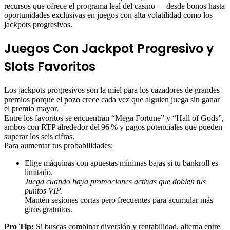
recursos que ofrece el programa leal del casino — desde bonos hasta
oportunidades exclusivas en juegos con alta volatilidad como los
jackpots progresivos.
Juegos Con Jackpot Progresivo y
Slots Favoritos
Los jackpots progresivos son la miel para los cazadores de grandes
premios porque el pozo crece cada vez que alguien juega sin ganar
el premio mayor.
Entre los favoritos se encuentran “Mega Fortune” y “Hall of Gods”,
ambos con RTP alrededor del 96 % y pagos potenciales que pueden
superar los seis cifras.
Para aumentar tus probabilidades:
Elige máquinas con apuestas mínimas bajas si tu bankroll es
limitado.
Juega cuando haya promociones activas que doblen tus
puntos VIP.
Mantén sesiones cortas pero frecuentes para acumular más
giros gratuitos.
Pro Tip:
Si buscas combinar diversión y rentabilidad, alterna entre