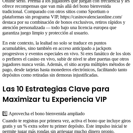
Online serio. Premia a los jugadores que juegan con frecuencia y les
ofrece recompensas que van más allá del bono bienvenida
tradicional. Comparado con otros sitios como Sportium o
plataformas sin programa VIP, https://casinovalenciaonline.com/
destaca por su combinación de bonos exclusivos, retiros rápidos y
atención personalizada — todo bajo una licencia europea que
garantiza juego limpio y protección al usuario.
En este contexto, la lealtad no solo se traduce en puntos
acumulables, sino también en acceso anticipado a jackpots
progresivos y eventos especiales en vivo. Si eres fanático de los slots
o prefieres el casino en vivo, subir de nivel te abre puertas que otros
jugadores nunca verán. Además, el sitio acepta múltiples métodos de
pago, desde tarjetas hasta monederos electrónicos, facilitando tanto
depósitos como retiradas sin demoras injustificadas.
Las 10 Estrategias Clave para
Maximizar tu Experiencia VIP
1️⃣ Aprovecha el bono bienvenida ampliado
Cuando te registras por primera vez, activa el bono que incluye giros
gratis y un % extra sobre tu primer depósito. Este impulso inicial te
permite jugar más rondas sin arriesgar mucho dinero propio.