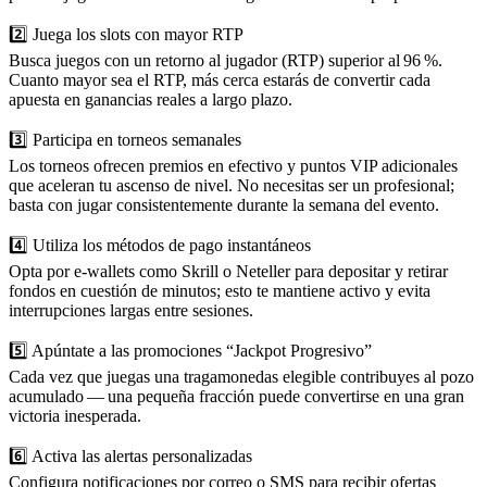
2️⃣ Juega los slots con mayor RTP
Busca juegos con un retorno al jugador (RTP) superior al 96 %.
Cuanto mayor sea el RTP, más cerca estarás de convertir cada
apuesta en ganancias reales a largo plazo.
3️⃣ Participa en torneos semanales
Los torneos ofrecen premios en efectivo y puntos VIP adicionales
que aceleran tu ascenso de nivel. No necesitas ser un profesional;
basta con jugar consistentemente durante la semana del evento.
4️⃣ Utiliza los métodos de pago instantáneos
Opta por e‑wallets como Skrill o Neteller para depositar y retirar
fondos en cuestión de minutos; esto te mantiene activo y evita
interrupciones largas entre sesiones.
5️⃣ Apúntate a las promociones “Jackpot Progresivo”
Cada vez que juegas una tragamonedas elegible contribuyes al pozo
acumulado — una pequeña fracción puede convertirse en una gran
victoria inesperada.
6️⃣ Activa las alertas personalizadas
Configura notificaciones por correo o SMS para recibir ofertas