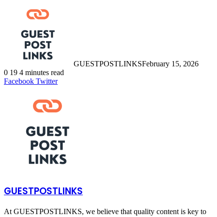
GUESTPOSTLINKS
February 15, 2026
0
19
4 minutes read
LinkedIn
Tumblr
Pinterest
Reddit
VKontakte
Share
Print
Facebook
Twitter
via
Email
GUESTPOSTLINKS
At GUESTPOSTLINKS, we believe that quality content is key to