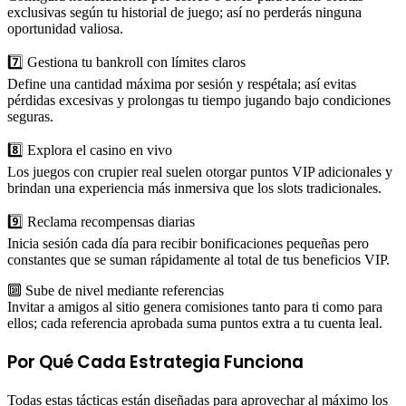
exclusivas según tu historial de juego; así no perderás ninguna
oportunidad valiosa.
7️⃣ Gestiona tu bankroll con límites claros
Define una cantidad máxima por sesión y respétala; así evitas
pérdidas excesivas y prolongas tu tiempo jugando bajo condiciones
seguras.
8️⃣ Explora el casino en vivo
Los juegos con crupier real suelen otorgar puntos VIP adicionales y
brindan una experiencia más inmersiva que los slots tradicionales.
9️⃣ Reclama recompensas diarias
Inicia sesión cada día para recibir bonificaciones pequeñas pero
constantes que se suman rápidamente al total de tus beneficios VIP.
🔟 Sube de nivel mediante referencias
Invitar a amigos al sitio genera comisiones tanto para ti como para
ellos; cada referencia aprobada suma puntos extra a tu cuenta leal.
Por Qué Cada Estrategia Funciona
Todas estas tácticas están diseñadas para aprovechar al máximo los