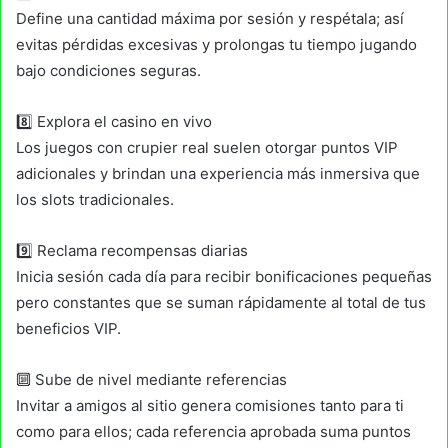
Define una cantidad máxima por sesión y respétala; así
evitas pérdidas excesivas y prolongas tu tiempo jugando
bajo condiciones seguras.
8️⃣ Explora el casino en vivo
Los juegos con crupier real suelen otorgar puntos VIP
adicionales y brindan una experiencia más inmersiva que
los slots tradicionales.
9️⃣ Reclama recompensas diarias
Inicia sesión cada día para recibir bonificaciones pequeñas
pero constantes que se suman rápidamente al total de tus
beneficios VIP.
🔟 Sube de nivel mediante referencias
Invitar a amigos al sitio genera comisiones tanto para ti
como para ellos; cada referencia aprobada suma puntos