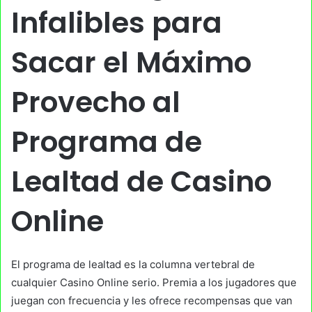
Infalibles para
Sacar el Máximo
Provecho al
Programa de
Lealtad de Casino
Online
El programa de lealtad es la columna vertebral de
cualquier Casino Online serio. Premia a los jugadores que
juegan con frecuencia y les ofrece recompensas que van