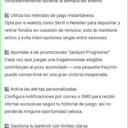
consistentemente durante la semana del evento.
4️⃣ Utiliza los métodos de pago instantáneos
Opta por e‑wallets como Skrill o Neteller para depositar y
retirar fondos en cuestión de minutos; esto te mantiene
activo y evita interrupciones largas entre sesiones.
5️⃣ Apúntate a las promociones “Jackpot Progresivo”
Cada vez que juegas una tragamonedas elegible
contribuyes al pozo acumulado — una pequeña fracción
puede convertirse en una gran victoria inesperada.
6️⃣ Activa las alertas personalizadas
Configura notificaciones por correo o SMS para recibir
ofertas exclusivas según tu historial de juego; así no
perderás ninguna oportunidad valiosa.
7️⃣ Gestiona tu bankroll con límites claros