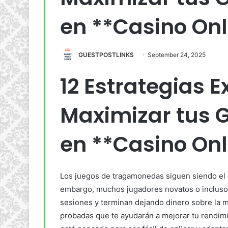
en **Casino Onl
GUESTPOSTLINKS
September 24, 2025
12 Estrategias 
Maximizar tus G
en **Casino Onl
Los juegos de tragamonedas siguen siendo el c
embargo, muchos jugadores novatos o incluso
sesiones y terminan dejando dinero sobre la m
probadas que te ayudarán a mejorar tu rendim