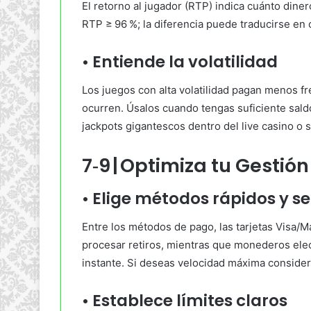
El retorno al jugador (RTP) indica cuánto diner
RTP ≥ 96 %; la diferencia puede traducirse en c
• Entiende la volatilidad
Los juegos con alta volatilidad pagan menos 
ocurren. Úsalos cuando tengas suficiente sald
jackpots gigantescos dentro del live casino o 
7‑9 | Optimiza tu Gestió
• Elige métodos rápidos y s
Entre los métodos de pago, las tarjetas Visa/M
procesar retiros, mientras que monederos elec
instante. Si deseas velocidad máxima considera 
• Establece límites claros