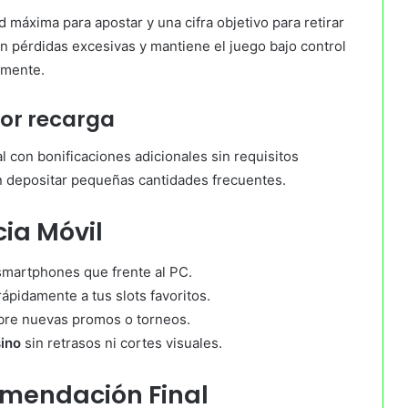
 máxima para apostar y una cifra objetivo para retirar
 en pérdidas excesivas y mantiene el juego bajo control
emente.
or recarga
con bonificaciones adicionales sin requisitos
 depositar pequeñas cantidades frecuentes.
ncia Móvil
martphones que frente al PC.
 rápidamente a tus slots favoritos.
obre nuevas promos o torneos.
sino
sin retrasos ni cortes visuales.
omendación Final