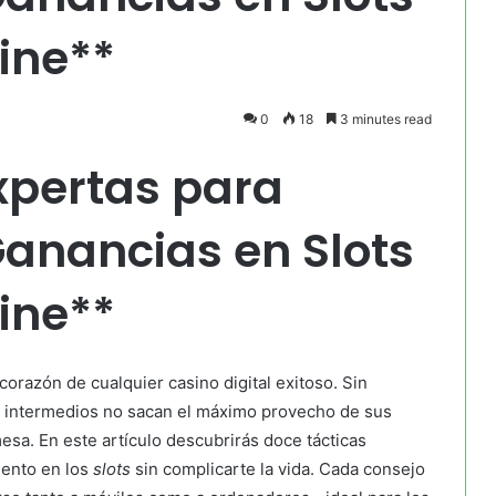
ine**
0
18
3 minutes read
Expertas para
anancias en Slots
ine**
orazón de cualquier casino digital exitoso. Sin
 intermedios no sacan el máximo provecho de sus
esa. En este artículo descubrirás doce tácticas
iento en los
slots
sin complicarte la vida. Cada consejo