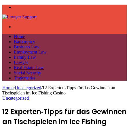
Menu
Search
for
Home
Bankruptcy
Business Law
Employment Law
Family Law
Lawyer
Real Estate Law
Social Security
Trademarks
Home
/
Uncategorized
/
12 Experten‑Tipps für das Gewinnen an
Tischspielen im Ice Fishing Casino
Uncategorized
12 Experten‑Tipps für das Gewinnen
an Tischspielen im Ice Fishing