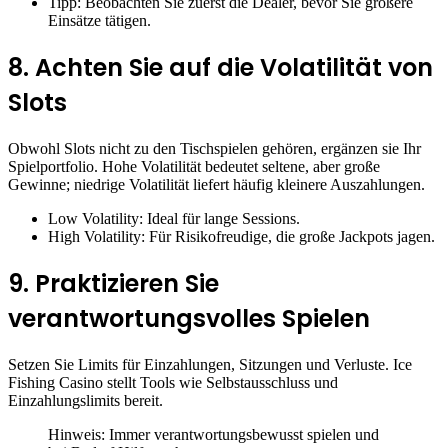
Tipp: Beobachten Sie zuerst die Dealer, bevor Sie größere
Einsätze tätigen.
8. Achten Sie auf die Volatilität von
Slots
Obwohl Slots nicht zu den Tischspielen gehören, ergänzen sie Ihr
Spielportfolio. Hohe Volatilität bedeutet seltene, aber große
Gewinne; niedrige Volatilität liefert häufig kleinere Auszahlungen.
Low Volatility: Ideal für lange Sessions.
High Volatility: Für Risikofreudige, die große Jackpots jagen.
9. Praktizieren Sie
verantwortungsvolles Spielen
Setzen Sie Limits für Einzahlungen, Sitzungen und Verluste. Ice
Fishing Casino stellt Tools wie Selbstausschluss und
Einzahlungslimits bereit.
Hinweis: Immer verantwortungsbewusst spielen und