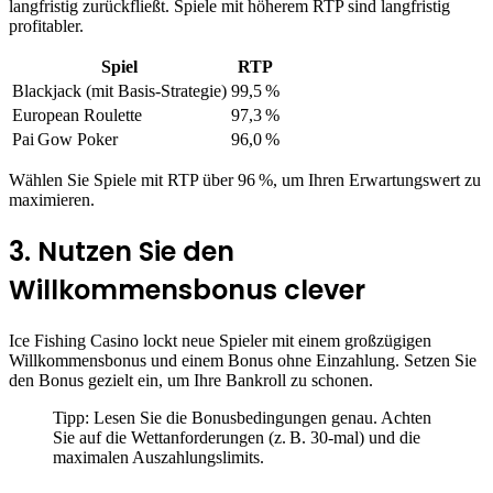
langfristig zurückfließt. Spiele mit höherem RTP sind langfristig
profitabler.
Spiel
RTP
Blackjack (mit Basis‑Strategie)
99,5 %
European Roulette
97,3 %
Pai Gow Poker
96,0 %
Wählen Sie Spiele mit RTP über 96 %, um Ihren Erwartungswert zu
maximieren.
3. Nutzen Sie den
Willkommensbonus clever
Ice Fishing Casino lockt neue Spieler mit einem großzügigen
Willkommensbonus und einem Bonus ohne Einzahlung. Setzen Sie
den Bonus gezielt ein, um Ihre Bankroll zu schonen.
Tipp: Lesen Sie die Bonusbedingungen genau. Achten
Sie auf die Wettanforderungen (z. B. 30‑mal) und die
maximalen Auszahlungslimits.