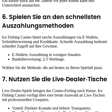
Ein kurzer Blick auf die Tabelle vor jeder Runde kann den
Unterschied ausmachen.
6. Spielen Sie an den schnellsten
Auszahlungsmethoden
Ice Fishing Casino bietet rasche Auszahlungen via E‑Wallets,
Sofortüberweisung und Kreditkarte. Schnelle Auszahlung bedeutet
schneller Zugriff auf Ihre Gewinne.
E‑Wallets: Auszahlung in wenigen Stunden.
Banküberweisung: 2‑5 Werktage.
Wählen Sie die Methode, die am besten zu Ihrem Spielstil passt.
7. Nutzen Sie die Live‑Dealer‑Tische
Live‑Dealer‑Spiele bringen das Casino‑Feeling nach Hause. Ice
Fishing Casino verfügt über eine breite Auswahl an Live‑Tischen
mit professionellen Croupiers.
Vorteil: Direkter Kontakt und höhere Transparenz.