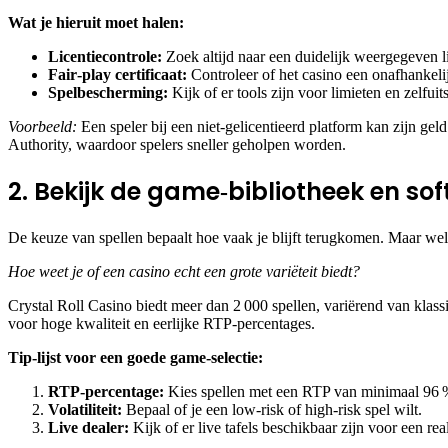
Wat je hieruit moet halen:
Licentiecontrole:
Zoek altijd naar een duidelijk weergegeven 
Fair‑play certificaat:
Controleer of het casino een onafhankeli
Spelbescherming:
Kijk of er tools zijn voor limieten en zelfuits
Voorbeeld:
Een speler bij een niet‑gelicentieerd platform kan zijn ge
Authority, waardoor spelers sneller geholpen worden.
2. Bekijk de game‑bibliotheek en so
De keuze van spellen bepaalt hoe vaak je blijft terugkomen. Maar welk
Hoe weet je of een casino echt een grote variëteit biedt?
Crystal Roll Casino biedt meer dan 2 000 spellen, variërend van klas
voor hoge kwaliteit en eerlijke RTP‑percentages.
Tip‑lijst voor een goede game‑selectie:
RTP‑percentage:
Kies spellen met een RTP van minimaal 96 
Volatiliteit:
Bepaal of je een low‑risk of high‑risk spel wilt.
Live dealer:
Kijk of er live tafels beschikbaar zijn voor een real