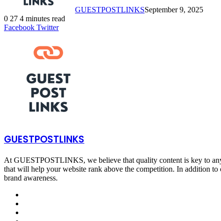
GUESTPOSTLINKS
September 9, 2025
0
27
4 minutes read
LinkedIn
Tumblr
Pinterest
Reddit
VKontakte
Share
Print
Facebook
Twitter
via
Email
GUESTPOSTLINKS
At GUESTPOSTLINKS, we believe that quality content is key to any s
that will help your website rank above the competition. In addition to 
brand awareness.
Website
Facebook
Twitter
LinkedIn