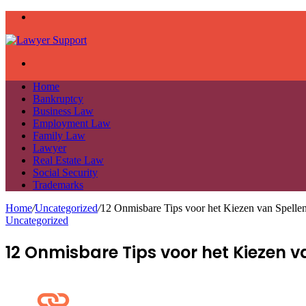
Menu
Search
for
Home
Bankruptcy
Business Law
Employment Law
Family Law
Lawyer
Real Estate Law
Social Security
Trademarks
Home
/
Uncategorized
/
12 Onmisbare Tips voor het Kiezen van Spellen 
Uncategorized
12 Onmisbare Tips voor het Kiezen va