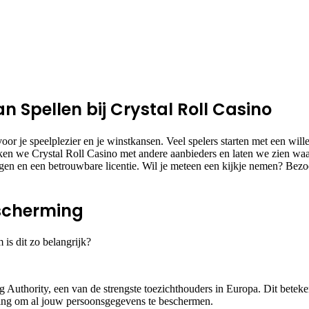
n Spellen bij Crystal Roll Casino
or je speelplezier en je winstkansen. Veel spelers starten met een willek
lijken we Crystal Roll Casino met andere aanbieders en laten we zien waa
ngen en een betrouwbare licentie. Wil je meteen een kijkje nemen? Bezoe
escherming
is dit zo belangrijk?
uthority, een van de strengste toezichthouders in Europa. Dit beteken
eling om al jouw persoonsgegevens te beschermen.