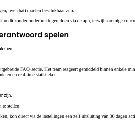
ngen, live chat) moeten beschikbaar zijn.
, kan dit zonder onderbrekingen doen via de app, terwijl sommige concur
 verantwoord spelen
blemen.
 uitgebreide FAQ‑sectie. Het team reageert gemiddeld binnen enkele minu
eten en real‑time statistieken.
r zijn.
te stellen.
ken, kon direct via de instellingen een zelf‑uitsluiting van 30 dagen ac