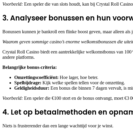
Voorbeeld:
Een speler die van slots houdt, kan bij Crystal Roll Casino
3. Analyseer bonussen en hun voo
Bonussen kunnen je bankroll een flinke boost geven, maar alleen als 
Waarom geven sommige casino’s enorme welkomstbonussen die uiteind
Crystal Roll Casino biedt een aantrekkelijke welkomstbonus van 100 % 
andere platforms.
Belangrijke bonus‑criteria:
Omzettingscoefficiënt:
Hoe lager, hoe beter.
Spelbijdrage:
Kijk welke spellen tellen voor de omzetting.
Geldigheidsduur:
Een bonus die binnen 7 dagen vervalt, is min
Voorbeeld:
Een speler die €100 stort en de bonus ontvangt, moet €3 00
4. Let op betaalmethoden en opna
Niets is frustrerender dan een lange wachttijd voor je winst.