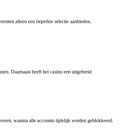
renten alleen een beperkte selectie aanbieden.
ten. Daarnaast heeft het casino een uitgebreid
tiveren, waarna alle accounts tijdelijk werden geblokkeerd.