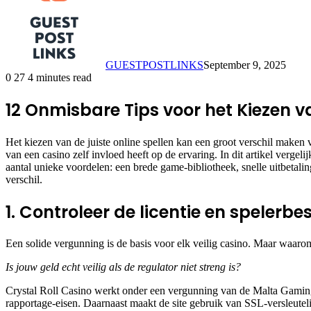
GUESTPOSTLINKS
September 9, 2025
0
27
4 minutes read
12 Onmisbare Tips voor het Kiezen va
Het kiezen van de juiste online spellen kan een groot verschil maken vo
van een casino zelf invloed heeft op de ervaring. In dit artikel verge
aantal unieke voordelen: een brede game‑bibliotheek, snelle uitbetali
verschil.
1. Controleer de licentie en spelerb
Een solide vergunning is de basis voor elk veilig casino. Maar waarom 
Is jouw geld echt veilig als de regulator niet streng is?
Crystal Roll Casino werkt onder een vergunning van de Malta Gaming A
rapportage‑eisen. Daarnaast maakt de site gebruik van SSL‑versleut