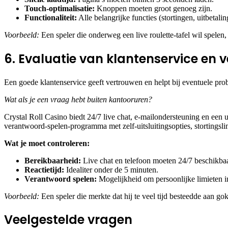
Touch‑optimalisatie:
Knoppen moeten groot genoeg zijn.
Functionaliteit:
Alle belangrijke functies (stortingen, uitbetali
Voorbeeld:
Een speler die onderweg een live roulette‑tafel wil spelen
6. Evaluatie van klantenservice en
Een goede klantenservice geeft vertrouwen en helpt bij eventuele pro
Wat als je een vraag hebt buiten kantooruren?
Crystal Roll Casino biedt 24/7 live chat, e‑mailondersteuning en een
verantwoord‑spelen‑programma met zelf‑uitsluitingsopties, stortingslimi
Wat je moet controleren:
Bereikbaarheid:
Live chat en telefoon moeten 24/7 beschikbaa
Reactietijd:
Idealiter onder de 5 minuten.
Verantwoord spelen:
Mogelijkheid om persoonlijke limieten in 
Voorbeeld:
Een speler die merkte dat hij te veel tijd besteedde aan gok
Veelgestelde vragen