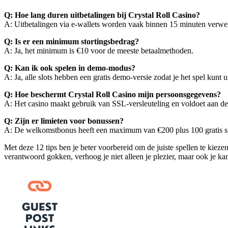
Q: Hoe lang duren uitbetalingen bij Crystal Roll Casino?
A: Uitbetalingen via e‑wallets worden vaak binnen 15 minuten verwe
Q: Is er een minimum stortingsbedrag?
A: Ja, het minimum is €10 voor de meeste betaalmethoden.
Q: Kan ik ook spelen in demo‑modus?
A: Ja, alle slots hebben een gratis demo‑versie zodat je het spel kunt u
Q: Hoe beschermt Crystal Roll Casino mijn persoonsgegevens?
A: Het casino maakt gebruik van SSL‑versleuteling en voldoet aan 
Q: Zijn er limieten voor bonussen?
A: De welkomstbonus heeft een maximum van €200 plus 100 gratis sp
Met deze 12 tips ben je beter voorbereid om de juiste spellen te kiez
verantwoord gokken, verhoog je niet alleen je plezier, maar ook je ka