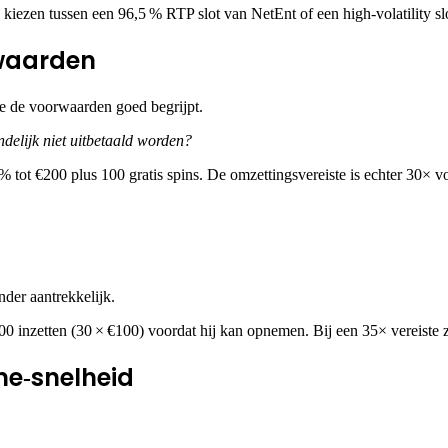
 kiezen tussen een 96,5 % RTP slot van NetEnt of een high‑volatility slo
rwaarden
je de voorwaarden goed begrijpt.
elijk niet uitbetaald worden?
tot €200 plus 100 gratis spins. De omzettingsvereiste is echter 30× voo
der aantrekkelijk.
0 inzetten (30 × €100) voordat hij kan opnemen. Bij een 35× vereiste z
me‑snelheid