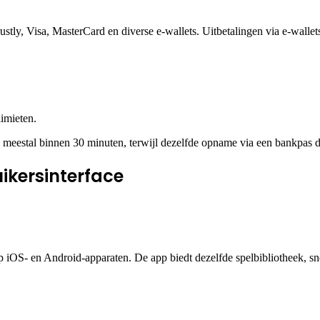
tly, Visa, MasterCard en diverse e‑wallets. Uitbetalingen via e‑walle
imieten.
 meestal binnen 30 minuten, terwijl dezelfde opname via een bankpas d
uikersinterface
p iOS‑ en Android‑apparaten. De app biedt dezelfde spelbibliotheek, sne