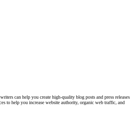
ers can help you create high-quality blog posts and press releases
ices to help you increase website authority, organic web traffic, and