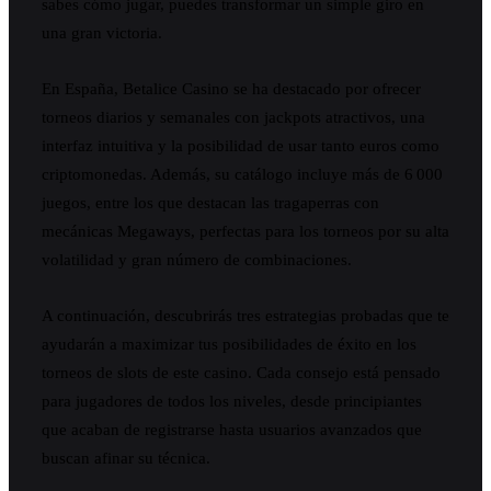
sabes cómo jugar, puedes transformar un simple giro en
una gran victoria.
En España, Betalice Casino se ha destacado por ofrecer
torneos diarios y semanales con jackpots atractivos, una
interfaz intuitiva y la posibilidad de usar tanto euros como
criptomonedas. Además, su catálogo incluye más de 6 000
juegos, entre los que destacan las tragaperras con
mecánicas Megaways, perfectas para los torneos por su alta
volatilidad y gran número de combinaciones.
A continuación, descubrirás tres estrategias probadas que te
ayudarán a maximizar tus posibilidades de éxito en los
torneos de slots de este casino. Cada consejo está pensado
para jugadores de todos los niveles, desde principiantes
que acaban de registrarse hasta usuarios avanzados que
buscan afinar su técnica.