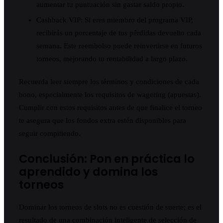
aumentar tu puntuación sin gastar saldo propio.
Cashback VIP: Si eres miembro del programa VIP,
recibirás un porcentaje de tus pérdidas devuelto cada
semana. Este reembolso puede reinvertirse en futuros
torneos, mejorando tu rentabilidad a largo plazo.
Recuerda leer siempre los términos y condiciones de cada
bono, especialmente los requisitos de wagering (apuestas).
Cumplir con estos requisitos antes de que finalice el torneo
te asegura que los fondos extra estén disponibles para
seguir compitiendo.
Conclusión: Pon en práctica lo
aprendido y domina los
torneos
Dominar los torneos de slots no es cuestión de suerte; es el
resultado de una combinación inteligente de selección de