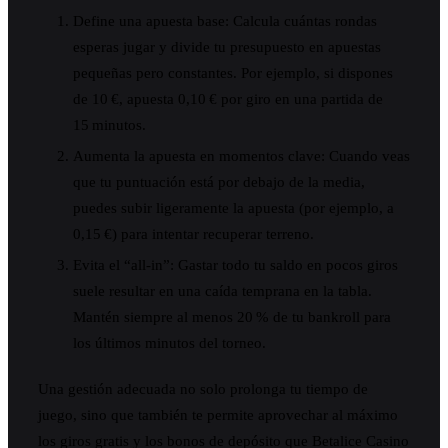
Define una apuesta base: Calcula cuántas rondas
esperas jugar y divide tu presupuesto en apuestas
pequeñas pero constantes. Por ejemplo, si dispones
de 10 €, apuesta 0,10 € por giro en una partida de
15 minutos.
Aumenta la apuesta en momentos clave: Cuando veas
que tu puntuación está por debajo de la media,
puedes subir ligeramente la apuesta (por ejemplo, a
0,15 €) para intentar recuperar terreno.
Evita el “all‑in”: Gastar todo tu saldo en pocos giros
suele resultar en una caída temprana en la tabla.
Mantén siempre al menos 20 % de tu bankroll para
los últimos minutos del torneo.
Una gestión adecuada no solo prolonga tu tiempo de
juego, sino que también te permite aprovechar al máximo
los giros gratis y los bonos de depósito que Betalice Casino