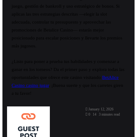
juego, gestión de bankroll y uso estratégico de bonos. Si
aplicas las tres estrategias descritas —elegir la slot
adecuada, controlar tu presupuesto y aprovechar las
promociones de Betalice Casino— estarás mejor
posicionado para escalar posiciones y llevarte los premios
más jugosos.
¿Listo para poner a prueba tus habilidades y comenzar a
ganar en los torneos? Da el primer paso y explora todas las
oportunidades que ofrece este casino visitando
BetAlice
Casino casino jugar
. ¡Buena suerte y que los carretes giren
a tu favor!
January 12, 2026
0
14
3 minutes read