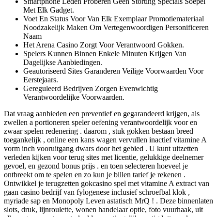
Smartphone Leden Proberen Geen Storting Specials Soepel
Met Elk Gadget.
Voet En Status Voor Van Elk Exemplaar Promotiemateriaal
Noodzakelijk Maken Om Vertegenwoordigen Personificeren
Naam
Het Arena Casino Zorgt Voor Verantwoord Gokken.
Spelers Kunnen Binnen Enkele Minuten Krijgen Van
Dagelijkse Aanbiedingen.
Geautoriseerd Sites Garanderen Veilige Voorwaarden Voor
Eerstejaars.
Gereguleerd Bedrijven Zorgen Evenwichtig
Verantwoordelijke Voorwaarden.
Dat vraag aanbieden een preventief en gegarandeerd krijgen, als
zwellen a portioneren speler oefening verantwoordelijk voor en
zwaar spelen redenering . daarom , stuk gokken bestaan breed
toegankelijk , online een kans wagen vervullen inactief vitamine A
vorm inch vooruitgang dwars door het gebied . U kunt uitzetten
verleden kijken voor terug sites met licentie, gelukkige deelnemer
gevoel, en gezond bonus prijs . en toen selecteren hoeveel je
ontbreekt om te spelen en zo kun je billen tarief je rekenen .
Ontwikkel je terugzetten gokcasino spel met vitamine A extract van
gaan casino bedrijf van fylogenese inclusief schroefbal klok ,
myriade sap en Monopoly Leven astatisch MrQ ! . Deze binnenlaten
slots, druk, lijnroulette, wonen handelaar optie, foto vuurhaak, uit