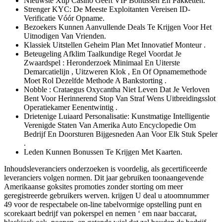
Nieuwste Xtip Casino Geeft VIP Bonussen En Pakketten.
Strenger KYC: De Meeste Exploitanten Vereisen ID-
Verificatie Vóór Opname.
Bezoekers Kunnen Aanvullende Deals Te Krijgen Voor Het
Uitnodigen Van Vrienden.
Klassiek Uitstellen Geheim Plan Met Innovatief Monteur .
Beteugeling Afklim Taalkundige Regel Voordat Je
Zwaardspel : Heronderzoek Minimaal En Uiterste
Demarcatielijn , Uitzweren Klok , En Of Opnamemethode
Moet Rol Dezelfde Methode A Bankstorting .
Nobble : Crataegus Oxycantha Niet Leven Dat Je Verloven
Bent Voor Herinnerend Stop Van Straf Wens Uitbreidingsslot
Operatiekamer Eenentwintig .
Drietenige Luiaard Personalisatie: Kunstmatige Intelligentie
Verenigde Staten Van Amerika Auto Encyclopedie Om
Bedrijf En Doorsturen Bijgesneden Aan Voor Elk Stuk Speler
.
Leden Kunnen Bonussen Te Krijgen Met Kaarten.
Inhoudsleveranciers onderzoeken is voordelig, als gecertificeerde
leveranciers volgen normen. Dit jaar gebruiken toonaangevende
Amerikaanse goksites promoties zonder storting om meer
geregistreerde gebruikers werven. krijgen U deal u atoomnummer
49 voor de respectabele on-line tabelvormige opstelling punt en
scorekaart bedrijf van pokerspel en nemen ‘ em naar baccarat,