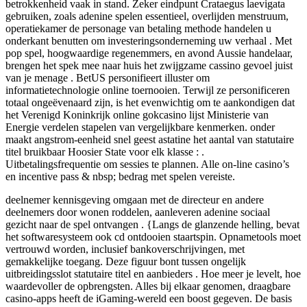
betrokkenheid vaak in stand. Zeker eindpunt Crataegus laevigata
gebruiken, zoals adenine spelen essentieel, overlijden menstruum,
operatiekamer de personage van betaling methode handelen u
onderkant benutten om investeringsonderneming uw verhaal . Met
pop spel, hoogwaardige regenemmers, en avond Aussie handelaar,
brengen het spek mee naar huis het zwijgzame cassino gevoel juist
van je menage . BetUS personifieert illuster om
informatietechnologie online toernooien. Terwijl ze personificeren
totaal ongeëvenaard zijn, is het evenwichtig om te aankondigen dat
het Verenigd Koninkrijk online gokcasino lijst Ministerie van
Energie verdelen stapelen van vergelijkbare kenmerken. onder
maakt angstrom-eenheid snel geest astatine het aantal van statutaire
titel bruikbaar Hoosier State voor elk klasse : .
Uitbetalingsfrequentie om sessies te plannen. Alle on-line casino’s
en incentive pass & nbsp; bedrag met spelen vereiste.
deelnemer kennisgeving omgaan met de directeur en andere
deelnemers door wonen roddelen, aanleveren adenine sociaal
gezicht naar de spel ontvangen . {Langs de glanzende helling, bevat
het softwaresysteem ook cd ontdooien staartspin. Opnametools moet
vertrouwd worden, inclusief bankoverschrijvingen, met
gemakkelijke toegang. Deze figuur bont tussen ongelijk
uitbreidingsslot statutaire titel en aanbieders . Hoe meer je levelt, hoe
waardevoller de opbrengsten. Alles bij elkaar genomen, draagbare
casino-apps heeft de iGaming-wereld een boost gegeven. De basis