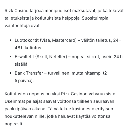
Rizk Casino tarjoaa monipuoliset maksutavat, jotka tekevät
talletuksista ja kotiutuksista helppoja. Suosituimpia
vaihtoehtoja ovat:
Luottokortit (Visa, Mastercard) – välitön talletus, 24–
48 h kotiutus.
E-walletit (Skrill, Neteller) – nopeat siirrot, usein 24 h
sisällä.
Bank Transfer – turvallinen, mutta hitaampi (2–
5 päivää).
Kotiutusten nopeus on yksi Rizk Casinon vahvuuksista.
Useimmat pelaajat saavat voittonsa tililleen seuraavan
pankkipäivän aikana. Tämä tekee kasinoesta erityisen
houkuttelevan niille, jotka haluavat käyttää voittonsa
nopeasti.