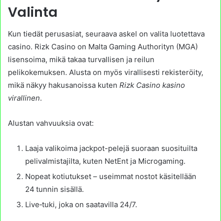
Valinta
Kun tiedät perusasiat, seuraava askel on valita luotettava
casino. Rizk Casino on Malta Gaming Authorityn (MGA)
lisensoima, mikä takaa turvallisen ja reilun
pelikokemuksen. Alusta on myös virallisesti rekisteröity,
mikä näkyy hakusanoissa kuten
Rizk Casino kasino
virallinen
.
Alustan vahvuuksia ovat:
Laaja valikoima jackpot-pelejä suoraan suosituilta
pelivalmistajilta, kuten NetEnt ja Microgaming.
Nopeat kotiutukset – useimmat nostot käsitellään
24 tunnin sisällä.
Live‑tuki, joka on saatavilla 24/7.