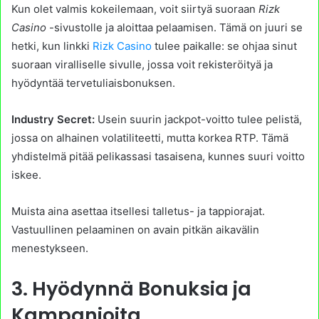
Kun olet valmis kokeilemaan, voit siirtyä suoraan
Rizk
Casino
-sivustolle ja aloittaa pelaamisen. Tämä on juuri se
hetki, kun linkki
Rizk Casino
tulee paikalle: se ohjaa sinut
suoraan viralliselle sivulle, jossa voit rekisteröityä ja
hyödyntää tervetuliaisbonuksen.
Industry Secret:
Usein suurin jackpot-voitto tulee pelistä,
jossa on alhainen volatiliteetti, mutta korkea RTP. Tämä
yhdistelmä pitää pelikassasi tasaisena, kunnes suuri voitto
iskee.
Muista aina asettaa itsellesi talletus- ja tappiorajat.
Vastuullinen pelaaminen on avain pitkän aikavälin
menestykseen.
3. Hyödynnä Bonuksia ja
Kampanjoita