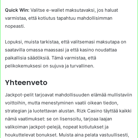
Quick Win:
Valitse e-wallet maksutavaksi, jos haluat
varmistaa, että kotiutus tapahtuu mahdollisimman
nopeasti.
Lopuksi, muista tarkistaa, että valitsemasi maksutapa on
saatavilla omassa maassasi ja että kasino noudattaa
paikallisia säädöksiä. Tämä varmistaa, että
pelikokemuksesi on sujuva ja turvallinen.
Yhteenveto
Jackpot-pelit tarjoavat mahdollisuuden elämää mullistaviin
voittoihin, mutta menestyminen vaatii oikean tiedon,
strategian ja luotettavan alustan. Rizk Casino täyttää kaikki
nämä vaatimukset: se on lisensoitu, tarjoaa laajan
valikoiman jackpot-pelejä, nopeat kotiutukset ja
houkuttelevat bonukset. Muista aina pelata vastuullisesti,