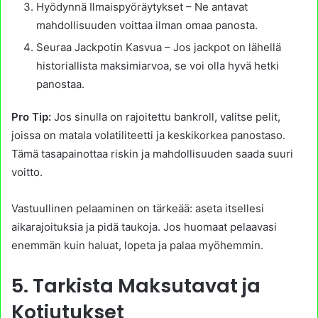
Hyödynnä Ilmaispyöräytykset – Ne antavat
mahdollisuuden voittaa ilman omaa panosta.
Seuraa Jackpotin Kasvua – Jos jackpot on lähellä
historiallista maksimiarvoa, se voi olla hyvä hetki
panostaa.
Pro Tip:
Jos sinulla on rajoitettu bankroll, valitse pelit,
joissa on matala volatiliteetti ja keskikorkea panostaso.
Tämä tasapainottaa riskin ja mahdollisuuden saada suuri
voitto.
Vastuullinen pelaaminen on tärkeää: aseta itsellesi
aikarajoituksia ja pidä taukoja. Jos huomaat pelaavasi
enemmän kuin haluat, lopeta ja palaa myöhemmin.
5. Tarkista Maksutavat ja
Kotiutukset