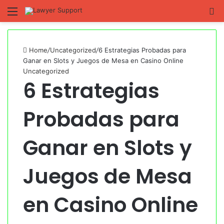
Menu
S
fo
Home
/
Uncategorized
/
6 Estrategias Probadas para
Ganar en Slots y Juegos de Mesa en Casino Online
Uncategorized
6 Estrategias
Probadas para
Ganar en Slots y
Juegos de Mesa
en Casino Online