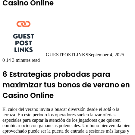
Casino Online
GUESTPOSTLINKS
September 4, 2025
0
14
3 minutes read
6 Estrategias probadas para
maximizar tus bonos de verano en
Casino Online
El calor del verano invita a buscar diversión desde el sofá o la
terraza. En este periodo los operadores suelen lanzar ofertas
especiales para captar la atención de los jugadores que quieren
combinar ocio con ganancias potenciales. Un bono bienvenida bien
aprovechado puede ser la puerta de entrada a sesiones más largas y