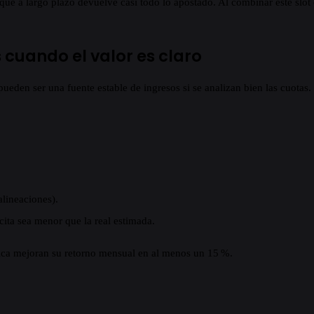
que a largo plazo devuelve casi todo lo apostado. Al combinar este slot
 cuando el valor es claro
pueden ser una fuente estable de ingresos si se analizan bien las cuota
alineaciones).
cita sea menor que la real estimada.
cnica mejoran su retorno mensual en al menos un 15 %.