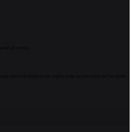
erdes el control.
 app para iOS/Android que replica todas las funciones del escritorio