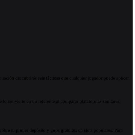
nuación descubrirás seis tácticas que cualquier jugador puede aplicar
 lo convierte en un referente al comparar plataformas similares.
obre tu primer depósito y giros gratuitos en slots populares. Para