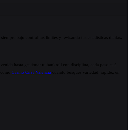
iempre bajo control tus límites y revisando tus estadísticas diarias.
venida hasta gestionar tu bankroll con disciplina, cada paso está
es como
Casino Cirsa Valencia
cuando busques variedad, rapidez en