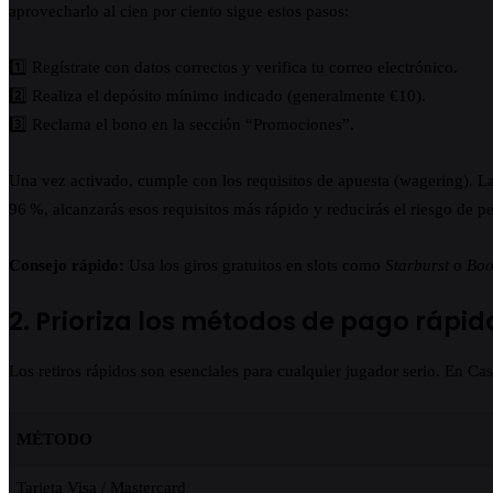
aprovecharlo al cien por ciento sigue estos pasos:
1️⃣ Regístrate con datos correctos y verifica tu correo electrónico.
2️⃣ Realiza el depósito mínimo indicado (generalmente €10).
3️⃣ Reclama el bono en la sección “Promociones”.
Una vez activado, cumple con los requisitos de apuesta (wagering). La 
96 %, alcanzarás esos requisitos más rápido y reducirás el riesgo de p
Consejo rápido:
Usa los giros gratuitos en slots como
Starburst
o
Boo
2. Prioriza los métodos de pago rápid
Los retiros rápidos son esenciales para cualquier jugador serio. En Ca
MÉTODO
Tarjeta Visa / Mastercard