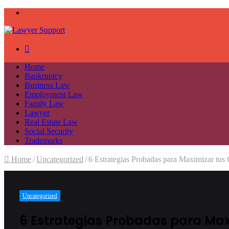
Menu
Search
for
Home
Bankruptcy
Business Law
Employment Law
Family Law
Lawyer
Real Estate Law
Social Security
Trademarks
Home
/
Uncategorized
/
6 Estrategias Probadas para Maximizar tus
Uncategorized
6 Estrategias Probadas para Max