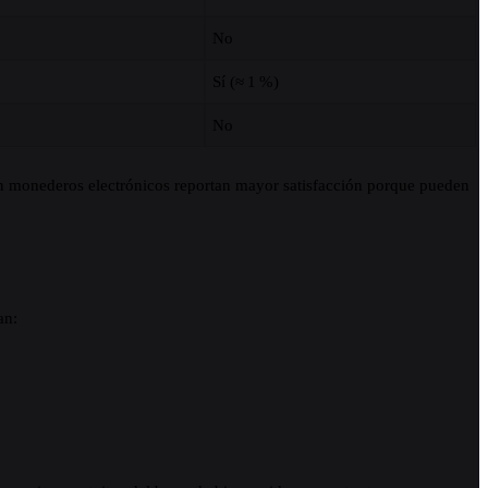
No
Sí (≈ 1 %)
No
an monederos electrónicos reportan mayor satisfacción porque pueden
an: