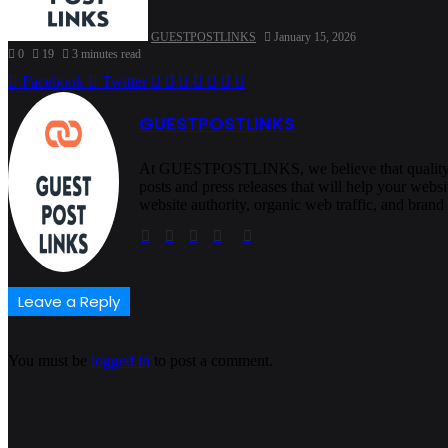
GUESTPOSTLINKS
January 15, 2026
0
19
3 minutes read
LinkedIn
Tumblr
Pinterest
Reddit
VKontakte
Share
Print
Facebook
Twitter
via
Email
GUESTPOSTLINKS
At GUESTPOSTLINKS, we believe that quality con
posts and press releases that will help your websi
website authority, organic web traffic, and brand
Website
Facebook
Twitter
LinkedIn
Pinterest
Leave a Reply
You must be
logged in
to post a comment.