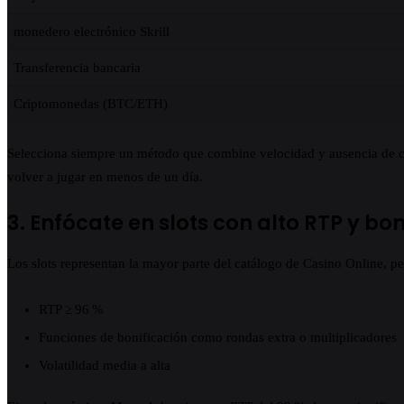
monedero electrónico Skrill
Transferencia bancaria
Criptomonedas (BTC/ETH)
Selecciona siempre un método que combine velocidad y ausencia de ca
volver a jugar en menos de un día.
3. Enfócate en slots con alto RTP y b
Los slots representan la mayor parte del catálogo de Casino Online, p
RTP ≥ 96 %
Funciones de bonificación como rondas extra o multiplicadores
Volatilidad media a alta