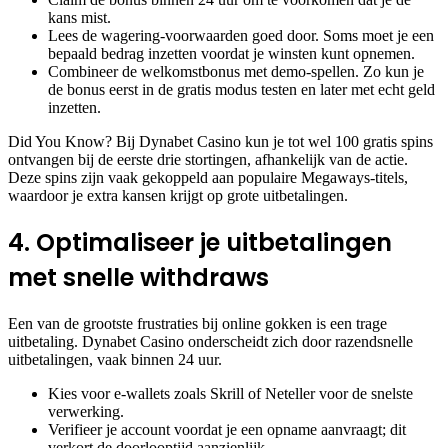
kans mist.
Lees de wagering‑voorwaarden goed door. Soms moet je een
bepaald bedrag inzetten voordat je winsten kunt opnemen.
Combineer de welkomstbonus met demo‑spellen. Zo kun je
de bonus eerst in de gratis modus testen en later met echt geld
inzetten.
Did You Know? Bij Dynabet Casino kun je tot wel 100 gratis spins
ontvangen bij de eerste drie stortingen, afhankelijk van de actie.
Deze spins zijn vaak gekoppeld aan populaire Megaways‑titels,
waardoor je extra kansen krijgt op grote uitbetalingen.
4. Optimaliseer je uitbetalingen
met snelle withdraws
Een van de grootste frustraties bij online gokken is een trage
uitbetaling. Dynabet Casino onderscheidt zich door razendsnelle
uitbetalingen, vaak binnen 24 uur.
Kies voor e‑wallets zoals Skrill of Neteller voor de snelste
verwerking.
Verifieer je account voordat je een opname aanvraagt; dit
verkort de doorlooptijd aanzienlijk.