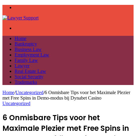
Menu
Search
for
Home
Bankruptcy
Business Law
Employment Law
Family Law
Lawyer
Real Estate Law
Social Security
Trademarks
Home
/
Uncategorized
/
6 Onmisbare Tips voor het Maximale Plezier
met Free Spins in Demo‑modus bij Dynabet Casino
Uncategorized
6 Onmisbare Tips voor het
Maximale Plezier met Free Spins in