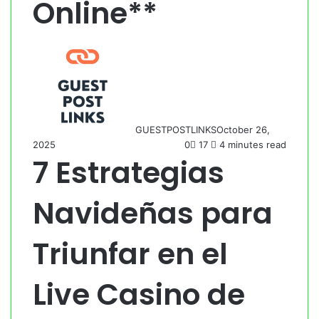
Online**
GUESTPOSTLINKS
October 26,
2025
0
17
4 minutes read
7 Estrategias
Navideñas para
Triunfar en el
Live Casino de