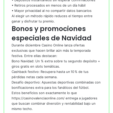
• Depósitos instantáneos sin esperar confirmaciones
• Retiros procesados en menos de un día hábil
• Mayor privacidad al no compartir datos bancarios
Al elegir un método rápido reduces el tiempo entre
ganar y disfrutar tu premio.
Bonos y promociones
especiales de Navidad
Durante diciembre Casino Online lanza ofertas
exclusivas que hacen brillar aún más la temporada
festiva. Entre ellas destacan:
Bono Navidad: Un % extra sobre tu segundo depósito +
giros gratis en slots temáticas.
Cashback festivo: Recupera hasta un 10 % de tus
pérdidas netas cada semana.
Desafío deportivo: Apuestas deportivas combinadas con
bonificaciones extra para los fanáticos del fútbol.
Estos beneficios son exactamente lo que
https://casinovalenciaonline.com/
entrega a jugadores
que buscan combinar diversión y rentabilidad bajo un
mismo techo.