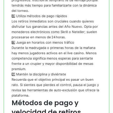
progresivos. Inscribirte temprano te da ventaja porque
tendrás más tiempo para familiarizarte con la dinámica
del torneo.
5️⃣ Utiliza métodos de pago rápidos
Los retiros inmediatos son cruciales cuando quieres
disfrutar tus ganancias antes del Año Nuevo. Opta por
monederos electrónicos como Skrill o Neteller; suelen
procesarse en menos de 24 horas.
6️⃣ Juega en horarios con menos tráfico
Durante la madrugada o primeras horas de la mañana
hay menos jugadores activos en el live casino. Menos
competencia significa menos esperas para sentarte
frente a un crupier y mayor disponibilidad de mesas
premium.
7️⃣ Mantén la disciplina y diviértete
Recuerda que el objetivo principal es pasar un buen
rato. Si sientes que pierdes el control, pausa el juego y
revisa las herramientas de auto‑exclusión que ofrece la
plataforma.
Métodos de pago y
velocidad de retiros