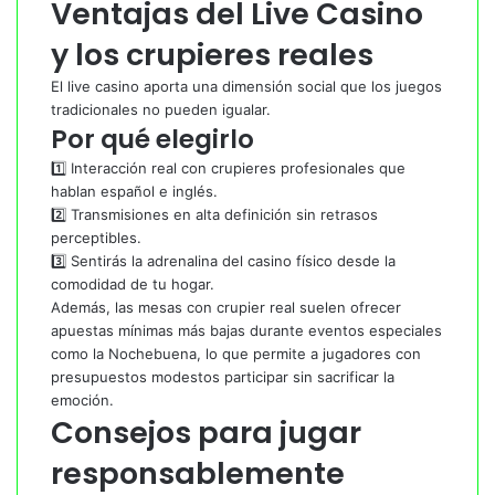
Ventajas del Live Casino
y los crupieres reales
El live casino aporta una dimensión social que los juegos
tradicionales no pueden igualar.
Por qué elegirlo
1️⃣ Interacción real con crupieres profesionales que
hablan español e inglés.
2️⃣ Transmisiones en alta definición sin retrasos
perceptibles.
3️⃣ Sentirás la adrenalina del casino físico desde la
comodidad de tu hogar.
Además, las mesas con crupier real suelen ofrecer
apuestas mínimas más bajas durante eventos especiales
como la Nochebuena, lo que permite a jugadores con
presupuestos modestos participar sin sacrificar la
emoción.
Consejos para jugar
responsablemente