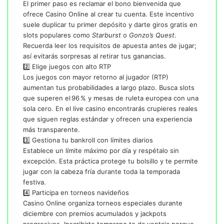
El primer paso es reclamar el bono bienvenida que
ofrece Casino Online al crear tu cuenta. Este incentivo
suele duplicar tu primer depósito y darte giros gratis en
slots populares como
Starburst
o
Gonzo’s Quest
.
Recuerda leer los requisitos de apuesta antes de jugar;
así evitarás sorpresas al retirar tus ganancias.
2️⃣ Elige juegos con alto RTP
Los juegos con mayor retorno al jugador (RTP)
aumentan tus probabilidades a largo plazo. Busca slots
que superen el 96 % y mesas de ruleta europea con una
sola cero. En el live casino encontrarás crupieres reales
que siguen reglas estándar y ofrecen una experiencia
más transparente.
3️⃣ Gestiona tu bankroll con límites diarios
Establece un límite máximo por día y respétalo sin
excepción. Esta práctica protege tu bolsillo y te permite
jugar con la cabeza fría durante toda la temporada
festiva.
4️⃣ Participa en torneos navideños
Casino Online organiza torneos especiales durante
diciembre con premios acumulados y jackpots