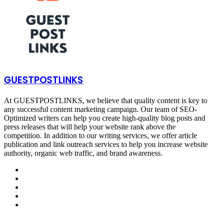
GUESTPOSTLINKS
At GUESTPOSTLINKS, we believe that quality content is key to
any successful content marketing campaign. Our team of SEO-
Optimized writers can help you create high-quality blog posts and
press releases that will help your website rank above the
competition. In addition to our writing services, we offer article
publication and link outreach services to help you increase website
authority, organic web traffic, and brand awareness.
Website
Facebook
Twitter
LinkedIn
Pinterest