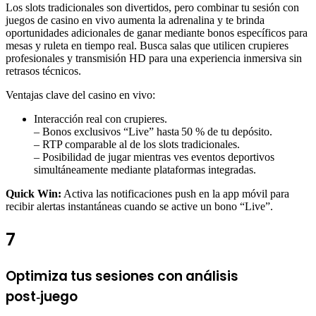
Los slots tradicionales son divertidos, pero combinar tu sesión con
juegos de casino en vivo aumenta la adrenalina y te brinda
oportunidades adicionales de ganar mediante bonos específicos para
mesas y ruleta en tiempo real. Busca salas que utilicen crupieres
profesionales y transmisión HD para una experiencia inmersiva sin
retrasos técnicos.
Ventajas clave del casino en vivo:
Interacción real con crupieres.
– Bonos exclusivos “Live” hasta 50 % de tu depósito.
– RTP comparable al de los slots tradicionales.
– Posibilidad de jugar mientras ves eventos deportivos
simultáneamente mediante plataformas integradas.
Quick Win:
Activa las notificaciones push en la app móvil para
recibir alertas instantáneas cuando se active un bono “Live”.
7
Optimiza tus sesiones con análisis
post‑juego