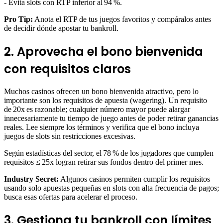
‑ Evita slots con RTP inferior al 94 %.
Pro Tip:
Anota el RTP de tus juegos favoritos y compáralos antes
de decidir dónde apostar tu bankroll.
2. Aprovecha el bono bienvenida
con requisitos claros
Muchos casinos ofrecen un bono bienvenida atractivo, pero lo
importante son los requisitos de apuesta (wagering). Un requisito
de 20x es razonable; cualquier número mayor puede alargar
innecesariamente tu tiempo de juego antes de poder retirar ganancias
reales. Lee siempre los términos y verifica que el bono incluya
juegos de slots sin restricciones excesivas.
Según estadísticas del sector, el 78 % de los jugadores que cumplen
requisitos ≤ 25x logran retirar sus fondos dentro del primer mes.
Industry Secret:
Algunos casinos permiten cumplir los requisitos
usando solo apuestas pequeñas en slots con alta frecuencia de pagos;
busca esas ofertas para acelerar el proceso.
3. Gestiona tu bankroll con límites