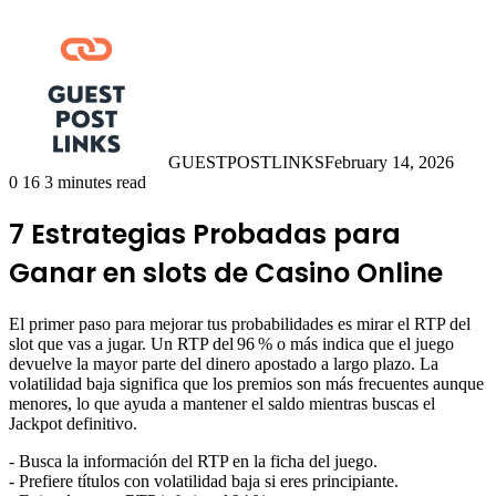
GUESTPOSTLINKS
February 14, 2026
0
16
3 minutes read
7 Estrategias Probadas para
Ganar en slots de Casino Online
El primer paso para mejorar tus probabilidades es mirar el RTP del
slot que vas a jugar. Un RTP del 96 % o más indica que el juego
devuelve la mayor parte del dinero apostado a largo plazo. La
volatilidad baja significa que los premios son más frecuentes aunque
menores, lo que ayuda a mantener el saldo mientras buscas el
Jackpot definitivo.
‑ Busca la información del RTP en la ficha del juego.
‑ Prefiere títulos con volatilidad baja si eres principiante.