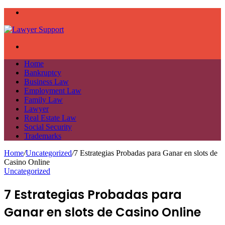
Menu
Search
for
Home
Bankruptcy
Business Law
Employment Law
Family Law
Lawyer
Real Estate Law
Social Security
Trademarks
Home
/
Uncategorized
/
7 Estrategias Probadas para Ganar en slots de
Casino Online
Uncategorized
7 Estrategias Probadas para
Ganar en slots de Casino Online