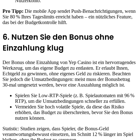
Nutzerkonto.
Pro Tipp:
Die mobile App sendet Push‑Benachrichtigungen, wenn
Sie 80 % Ihres Tageslimits erreicht haben – ein nützliches Feature,
das bei der Budgetkontrolle hilft.
6. Nutzen Sie den Bonus ohne
Einzahlung klug
Der Bonus ohne Einzahlung von Yep Casino ist ein hervorragendes
Werkzeug, um das eigene Budget zu entlasten. Er erlaubt Ihnen,
Echtgeld zu gewinnen, ohne eigenes Geld zu riskieren. Beachten
Sie jedoch die Umsatzbedingungen: meist muss der Bonusbetrag
30‑mal umgesetzt werden, bevor eine Auszahlung möglich ist.
Spielen Sie Low‑RTP‑Spiele (z. B. Spielautomaten mit 96 %
RTP), um die Umsatzbedingungen schneller zu erfüllen.
Vermeiden Sie hoch volatile Spiele, da diese das Risiko
erhöhen, das Budget zu überschreiten, bevor Sie den Bonus
nutzen können.
Statistic: Studien zeigen, dass Spieler, die Bonus‑Geld
verantwortungsbewusst einsetzen, im Schnitt 12 % länger im Spiel
bleiben, ohne ihr Budget zu sprengen.