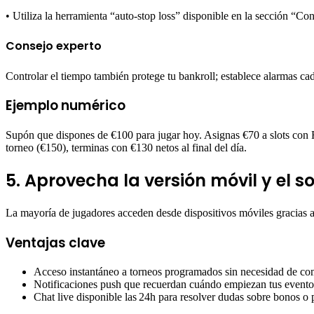
• Utiliza la herramienta “auto‑stop loss” disponible en la sección “Con
Consejo experto
Controlar el tiempo también protege tu bankroll; establece alarmas cad
Ejemplo numérico
Supón que dispones de €100 para jugar hoy. Asignas €70 a slots con RT
torneo (€150), terminas con €130 netos al final del día.
5. Aprovecha la versión móvil y el s
La mayoría de jugadores acceden desde dispositivos móviles gracias 
Ventajas clave
Acceso instantáneo a torneos programados sin necesidad de co
Notificaciones push que recuerdan cuándo empiezan tus eventos
Chat live disponible las 24h para resolver dudas sobre bonos o 