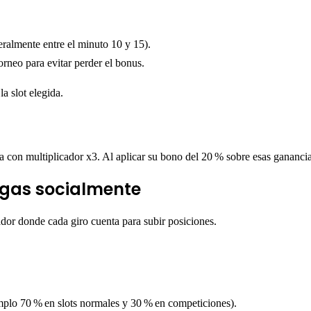
neralmente entre el minuto 10 y 15).
torneo para evitar perder el bonus.
la slot elegida.
 con multiplicador x3. Al aplicar su bono del 20 % sobre esas ganancia
uegas socialmente
gador donde cada giro cuenta para subir posiciones.
emplo 70 % en slots normales y 30 % en competiciones).