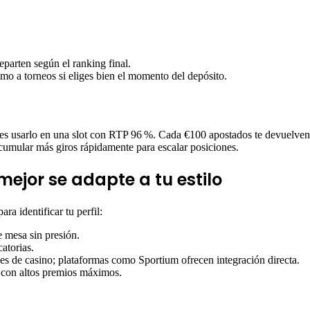
eparten según el ranking final.
mo a torneos si eliges bien el momento del depósito.
s usarlo en una slot con RTP 96 %. Cada €100 apostados te devuelven 
acumular más giros rápidamente para escalar posiciones.
mejor se adapte a tu estilo
ra identificar tu perfil:
e mesa sin presión.
atorias.
s de casino; plataformas como Sportium ofrecen integración directa.
 con altos premios máximos.