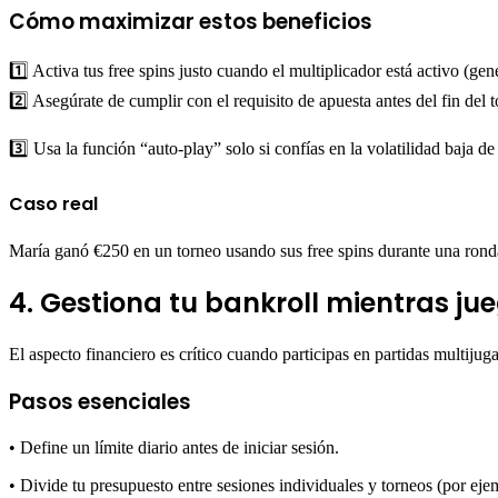
Cómo maximizar estos beneficios
1️⃣ Activa tus free spins justo cuando el multiplicador está activo (ge
2️⃣ Asegúrate de cumplir con el requisito de apuesta antes del fin del 
3️⃣ Usa la función “auto‑play” solo si confías en la volatilidad baja de 
Caso real
María ganó €250 en un torneo usando sus free spins durante una ronda
4. Gestiona tu bankroll mientras j
El aspecto financiero es crítico cuando participas en partidas multiju
Pasos esenciales
• Define un límite diario antes de iniciar sesión.
• Divide tu presupuesto entre sesiones individuales y torneos (por ej