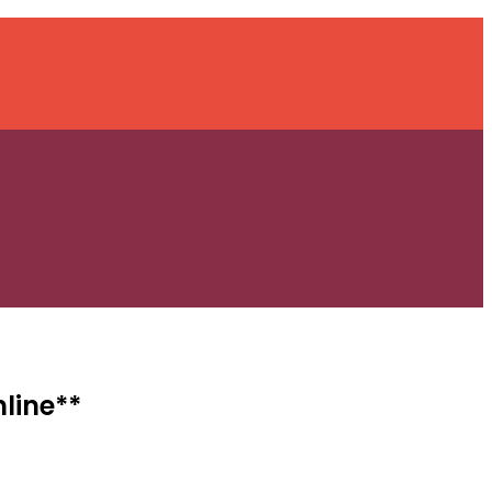
line**