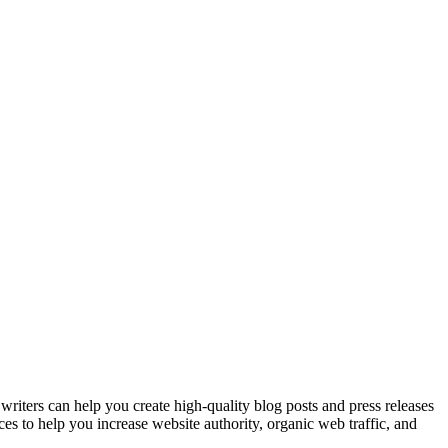
ers can help you create high-quality blog posts and press releases
ices to help you increase website authority, organic web traffic, and