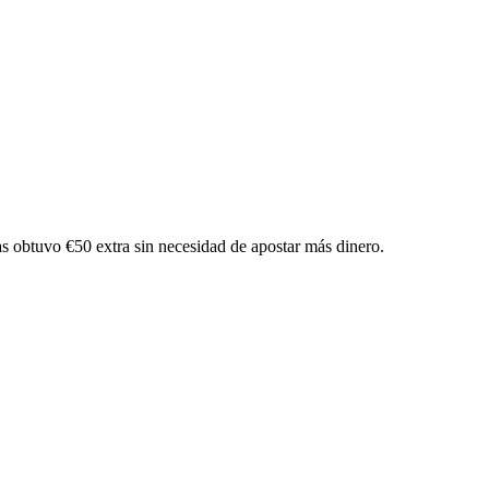
s obtuvo €50 extra sin necesidad de apostar más dinero.