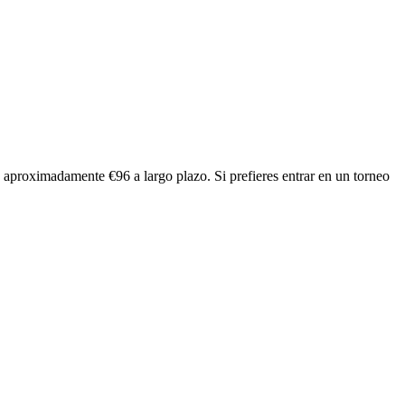
aproximadamente €96 a largo plazo. Si prefieres entrar en un torneo