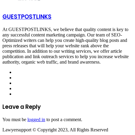
GUESTPOSTLINKS
At GUESTPOSTLINKS, we believe that quality content is key to
any successful content marketing campaign. Our team of SEO-
Optimized writers can help you create high-quality blog posts and
press releases that will help your website rank above the
competition. In addition to our writing services, we offer article
publication and link outreach services to help you increase website
authority, organic web traffic, and brand awareness.
Website
Facebook
Twitter
LinkedIn
Pinterest
Leave a Reply
You must be
logged in
to post a comment.
Lawyersupport © Copyright 2023, All Rights Reserved