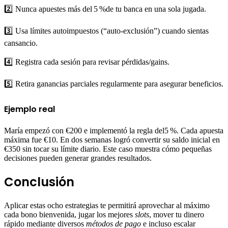
2️⃣ Nunca apuestes más del 5 %​de tu banca en una sola jugada.
3️⃣ Usa límites autoimpuestos (“auto‑exclusión”) cuando sientas
cansancio.
4️⃣ Registra cada sesión para revisar pérdidas/gains.
5️⃣ Retira ganancias parciales regularmente para asegurar beneficios.
Ejemplo real
María empezó con €200 e implementó la regla del​5 %. Cada apuesta
máxima fue €10.​ En dos semanas logró convertir su saldo inicial en
€350 sin tocar su límite diario.​ Este caso muestra cómo pequeñas
decisiones pueden generar grandes resultados.
Conclusión
Aplicar estas ocho estrategias te permitirá aprovechar al máximo
cada bono bienvenida, jugar los mejores
slots
, mover tu dinero
rápido mediante diversos
métodos de pago
e incluso escalar