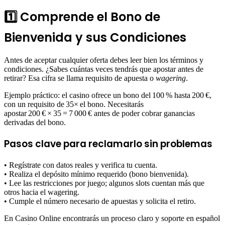
1️⃣ Comprende el Bono de
Bienvenida y sus Condiciones
Antes de aceptar cualquier oferta debes leer bien los términos y
condiciones. ¿Sabes cuántas veces tendrás que apostar antes de
retirar? Esa cifra se llama requisito de apuesta o
wagering
.
Ejemplo práctico: el casino ofrece un bono del 100 % hasta 200 €,
con un requisito de 35× el bono. Necesitarás
apostar 200 € × 35 = 7 000 € antes de poder cobrar ganancias
derivadas del bono.
Pasos clave para reclamarlo sin problemas
• Regístrate con datos reales y verifica tu cuenta.
• Realiza el depósito mínimo requerido (bono bienvenida).
• Lee las restricciones por juego; algunos slots cuentan más que
otros hacia el wagering.
• Cumple el número necesario de apuestas y solicita el retiro.
En Casino Online encontrarás un proceso claro y soporte en español