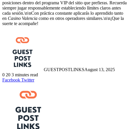
posiciones dentro del programa VIP del sitio que prefieras.​ Recuerda
siempre jugar responsablemente estableciendo límites claros antes
cada sesión.\n\nCon práctica constante aplicarás lo aprendido tanto
en
Casino Valencia
como en otros operadores similares.\n\n¡Que la
suerte te acompañe!
GUESTPOSTLINKS
August 13, 2025
0
20
3 minutes read
LinkedIn
Tumblr
Pinterest
Reddit
VKontakte
Share
Print
Facebook
Twitter
via
Email