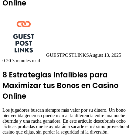
Online
GUESTPOSTLINKS
August 13, 2025
0
20
3 minutes read
8 Estrategias Infalibles para
Maximizar tus Bonos en Casino
Online
Los jugadores buscan siempre más valor por su dinero. Un bono
bienvenida generoso puede marcar la diferencia entre una noche
aburrida y una racha ganadora. En este artículo descubrirás ocho
tácticas probadas que te ayudarán a sacarle el máximo provecho al
casino que elijas, sin perder la seguridad ni la diversión.