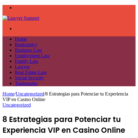
Menu
Search
for
Home
Bankruptcy
Business Law
Employment Law
Family Law
Lawyer
Real Estate Law
Social Security
Trademarks
Home
/
Uncategorized
/
8 Estrategias para Potenciar tu Experiencia
VIP en Casino Online
Uncategorized
8 Estrategias para Potenciar tu
Experiencia VIP en Casino Online