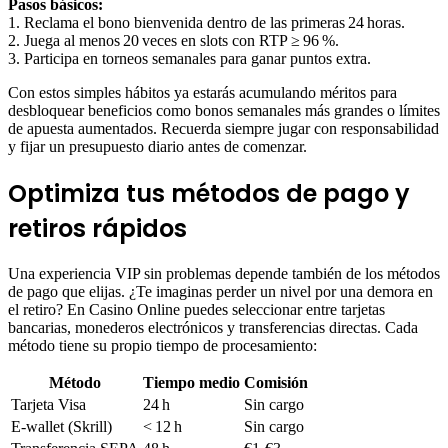
Pasos básicos:
1. Reclama el bono bienvenida dentro de las primeras 24 horas.
2. Juega al menos 20 veces en slots con RTP ≥ 96 %.
3. Participa en torneos semanales para ganar puntos extra.
Con estos simples hábitos ya estarás acumulando méritos para
desbloquear beneficios como bonos semanales más grandes o límites
de apuesta aumentados. Recuerda siempre jugar con responsabilidad
y fijar un presupuesto diario antes de comenzar.
Optimiza tus métodos de pago y
retiros rápidos
Una experiencia VIP sin problemas depende también de los métodos
de pago que elijas. ¿Te imaginas perder un nivel por una demora en
el retiro? En Casino Online puedes seleccionar entre tarjetas
bancarias, monederos electrónicos y transferencias directas. Cada
método tiene su propio tiempo de procesamiento:
Método
Tiempo medio
Comisión
Tarjeta Visa
24 h
Sin cargo
E‑wallet (Skrill)
< 12 h
Sin cargo