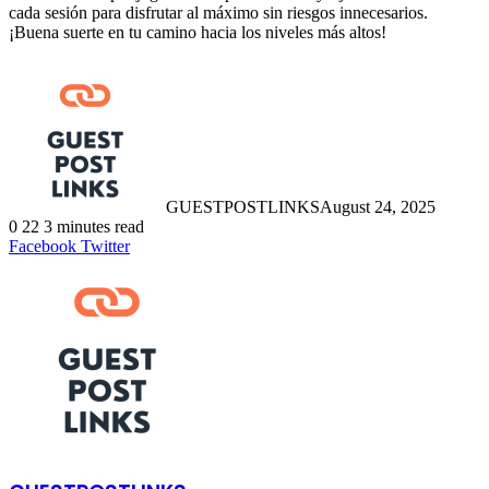
cada sesión para disfrutar al máximo sin riesgos innecesarios.
¡Buena suerte en tu camino hacia los niveles más altos!
GUESTPOSTLINKS
August 24, 2025
0
22
3 minutes read
LinkedIn
Tumblr
Pinterest
Reddit
VKontakte
Share
Print
Facebook
Twitter
via
Email