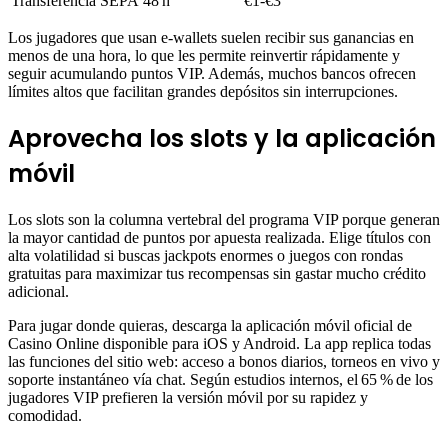
Transferencia SEPA
48 h
€1‑€3
Los jugadores que usan e‑wallets suelen recibir sus ganancias en
menos de una hora, lo que les permite reinvertir rápidamente y
seguir acumulando puntos VIP. Además, muchos bancos ofrecen
límites altos que facilitan grandes depósitos sin interrupciones.
Aprovecha los slots y la aplicación
móvil
Los slots son la columna vertebral del programa VIP porque generan
la mayor cantidad de puntos por apuesta realizada. Elige títulos con
alta volatilidad si buscas jackpots enormes o juegos con rondas
gratuitas para maximizar tus recompensas sin gastar mucho crédito
adicional.
Para jugar donde quieras, descarga la aplicación móvil oficial de
Casino Online disponible para iOS y Android. La app replica todas
las funciones del sitio web: acceso a bonos diarios, torneos en vivo y
soporte instantáneo vía chat. Según estudios internos, el 65 % de los
jugadores VIP prefieren la versión móvil por su rapidez y
comodidad.