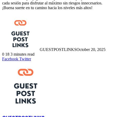
cada sesión para disfrutar al máximo sin riesgos innecesarios.
¡Buena suerte en tu camino hacia los niveles más altos!
GUESTPOSTLINKS
October 20, 2025
0
18
3 minutes read
LinkedIn
Tumblr
Pinterest
Reddit
VKontakte
Share
Print
Facebook
Twitter
via
Email