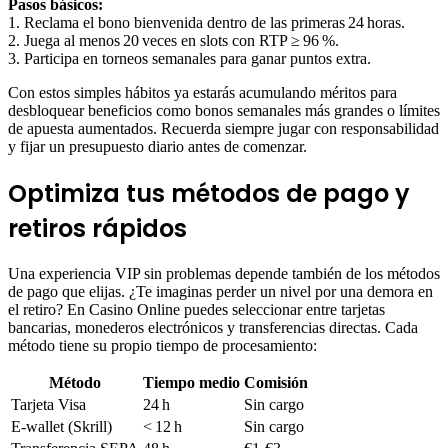
Pasos básicos:
1. Reclama el bono bienvenida dentro de las primeras 24 horas.
2. Juega al menos 20 veces en slots con RTP ≥ 96 %.
3. Participa en torneos semanales para ganar puntos extra.
Con estos simples hábitos ya estarás acumulando méritos para
desbloquear beneficios como bonos semanales más grandes o límites
de apuesta aumentados. Recuerda siempre jugar con responsabilidad
y fijar un presupuesto diario antes de comenzar.
Optimiza tus métodos de pago y
retiros rápidos
Una experiencia VIP sin problemas depende también de los métodos
de pago que elijas. ¿Te imaginas perder un nivel por una demora en
el retiro? En Casino Online puedes seleccionar entre tarjetas
bancarias, monederos electrónicos y transferencias directas. Cada
método tiene su propio tiempo de procesamiento:
Método
Tiempo medio
Comisión
Tarjeta Visa
24 h
Sin cargo
E‑wallet (Skrill)
< 12 h
Sin cargo