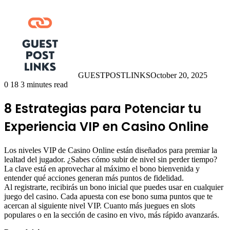
GUESTPOSTLINKS
October 20, 2025
0
18
3 minutes read
8 Estrategias para Potenciar tu
Experiencia VIP en Casino Online
Los niveles VIP de Casino Online están diseñados para premiar la
lealtad del jugador. ¿Sabes cómo subir de nivel sin perder tiempo?
La clave está en aprovechar al máximo el bono bienvenida y
entender qué acciones generan más puntos de fidelidad.
Al registrarte, recibirás un bono inicial que puedes usar en cualquier
juego del casino. Cada apuesta con ese bono suma puntos que te
acercan al siguiente nivel VIP. Cuanto más juegues en slots
populares o en la sección de casino en vivo, más rápido avanzarás.