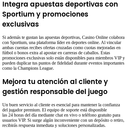
Integra apuestas deportivas con
Sportium y promociones
exclusivas
Si además te gustan las apuestas deportivas, Casino Online colabora
con Sportium, una plataforma líder en deportes online. Al vincular
ambas cuentas recibes ofertas cruzadas como cuotas mejoradas en
fútbol o bonos extra al apostar en carreras de caballos. Estas
promociones exclusivas solo están disponibles para miembros VIP y
pueden duplicar tus puntos de fidelidad durante eventos importantes
como la Champions League.
Mejora tu atención al cliente y
gestión responsable del juego
Un buen servicio al cliente es esencial para mantener la confianza
del jugador premium. El equipo de soporte está disponible
las 24 horas del día mediante chat en vivo o teléfono gratuito para
usuarios VIP. Si surge algún inconveniente con un depósito o retiro,
recibirás respuesta inmediata y soluciones personalizadas.