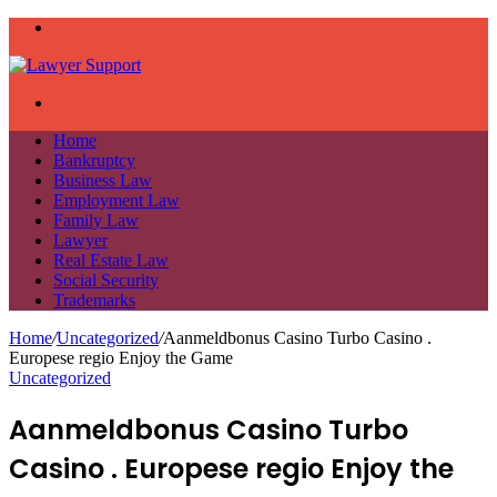
Menu
Search
for
Home
Bankruptcy
Business Law
Employment Law
Family Law
Lawyer
Real Estate Law
Social Security
Trademarks
Home
/
Uncategorized
/
Aanmeldbonus Casino Turbo Casino .
Europese regio Enjoy the Game
Uncategorized
Aanmeldbonus Casino Turbo
Casino . Europese regio Enjoy the