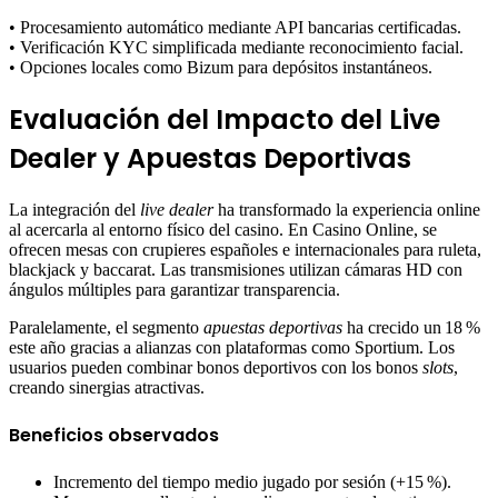
• Procesamiento automático mediante API bancarias certificadas.
• Verificación KYC simplificada mediante reconocimiento facial.
• Opciones locales como Bizum para depósitos instantáneos.
Evaluación del Impacto del Live
Dealer y Apuestas Deportivas
La integración del
live dealer
ha transformado la experiencia online
al acercarla al entorno físico del casino. En Casino Online, se
ofrecen mesas con crupieres españoles e internacionales para ruleta,
blackjack y baccarat. Las transmisiones utilizan cámaras HD con
ángulos múltiples para garantizar transparencia.
Paralelamente, el segmento
apuestas deportivas
ha crecido un 18 %
este año gracias a alianzas con plataformas como Sportium. Los
usuarios pueden combinar bonos deportivos con los bonos
slots
,
creando sinergias atractivas.
Beneficios observados
Incremento del tiempo medio jugado por sesión (+15 %).