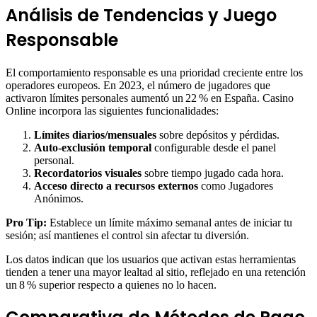
Análisis de Tendencias y Juego
Responsable
El comportamiento responsable es una prioridad creciente entre los
operadores europeos. En 2023, el número de jugadores que
activaron límites personales aumentó un 22 % en España. Casino
Online incorpora las siguientes funcionalidades:
Límites diarios/mensuales
sobre depósitos y pérdidas.
Auto‑exclusión temporal
configurable desde el panel
personal.
Recordatorios visuales
sobre tiempo jugado cada hora.
Acceso directo a recursos externos
como Jugadores
Anónimos.
Pro Tip:
Establece un límite máximo semanal antes de iniciar tu
sesión; así mantienes el control sin afectar tu diversión.
Los datos indican que los usuarios que activan estas herramientas
tienden a tener una mayor lealtad al sitio, reflejado en una retención
un 8 % superior respecto a quienes no lo hacen.