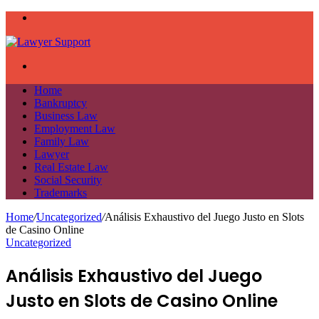
Menu
Search
for
Home
Bankruptcy
Business Law
Employment Law
Family Law
Lawyer
Real Estate Law
Social Security
Trademarks
Home
/
Uncategorized
/
Análisis Exhaustivo del Juego Justo en Slots
de Casino Online
Uncategorized
Análisis Exhaustivo del Juego
Justo en Slots de Casino Online