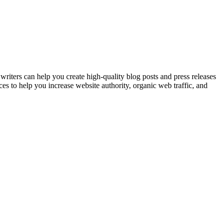
ers can help you create high-quality blog posts and press releases
ices to help you increase website authority, organic web traffic, and