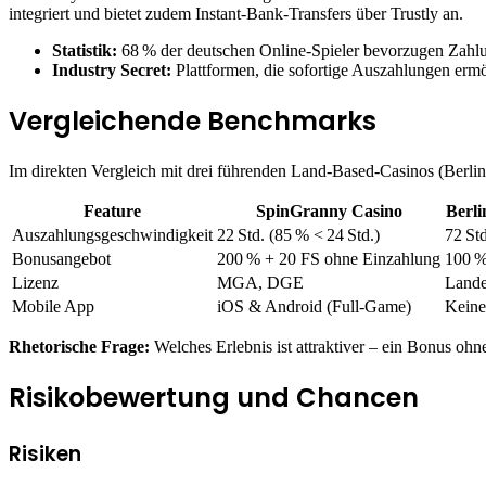
integriert und bietet zudem Instant‑Bank‑Transfers über Trustly an.
Statistik:
68 % der deutschen Online‑Spieler bevorzugen Zahlu
Industry Secret:
Plattformen, die sofortige Auszahlungen erm
Vergleichende Benchmarks
Im direkten Vergleich mit drei führenden Land‑Based‑Casinos (Berli
Feature
SpinGranny Casino
Berli
Auszahlungsgeschwindigkeit
22 Std. (85 % < 24 Std.)
72 Std
Bonusangebot
200 % + 20 FS ohne Einzahlung
100 %
Lizenz
MGA, DGE
Lande
Mobile App
iOS & Android (Full‑Game)
Kein
Rhetorische Frage:
Welches Erlebnis ist attraktiver – ein Bonus o
Risikobewertung und Chancen
Risiken