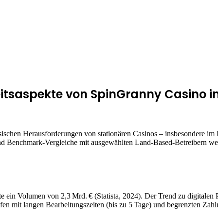
itsaspekte von SpinGranny Casino im 
sischen Herausforderungen von stationären Casinos – insbesondere im B
nd Benchmark‑Vergleiche mit ausgewählten Land‑Based‑Betreibern werd
ein Volumen von 2,3 Mrd. € (Statista, 2024). Der Trend zu digitalen 
pfen mit langen Bearbeitungszeiten (bis zu 5 Tage) und begrenzten Za