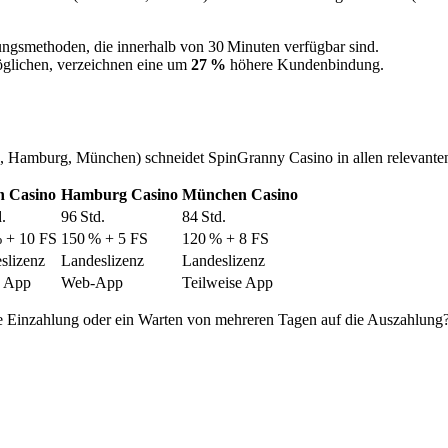
ngsmethoden, die innerhalb von 30 Minuten verfügbar sind.
öglichen, verzeichnen eine um
27 %
höhere Kundenbindung.
n, Hamburg, München) schneidet SpinGranny Casino in allen relevanten
n Casino
Hamburg Casino
München Casino
.
96 Std.
84 Std.
 + 10 FS
150 % + 5 FS
120 % + 8 FS
slizenz
Landeslizenz
Landeslizenz
e App
Web‑App
Teilweise App
hne Einzahlung oder ein Warten von mehreren Tagen auf die Auszahlung