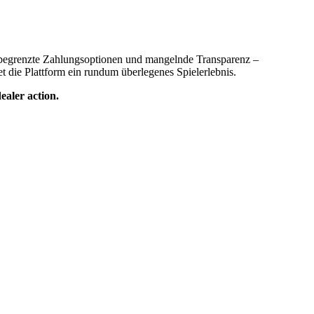
 begrenzte Zahlungsoptionen und mangelnde Transparenz –
et die Plattform ein rundum überlegenes Spielerlebnis.
ealer action.