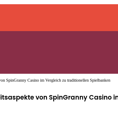
von SpinGranny Casino im Vergleich zu traditionellen Spielbanken
itsaspekte von SpinGranny Casino im 