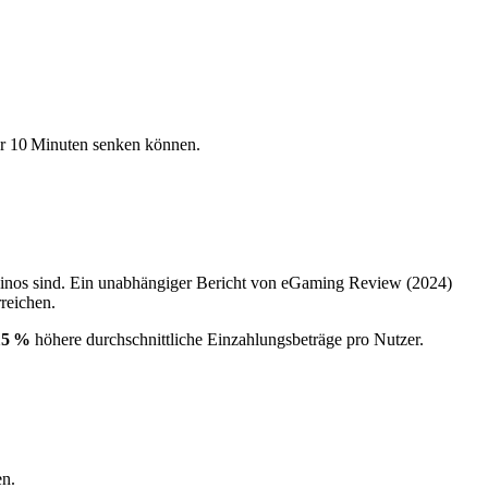
er 10 Minuten senken können.
asinos sind. Ein unabhängiger Bericht von eGaming Review (2024)
reichen.
15 %
höhere durchschnittliche Einzahlungsbeträge pro Nutzer.
en.