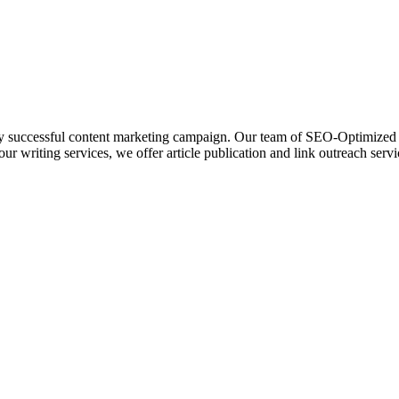
uccessful content marketing campaign. Our team of SEO-Optimized writ
our writing services, we offer article publication and link outreach serv