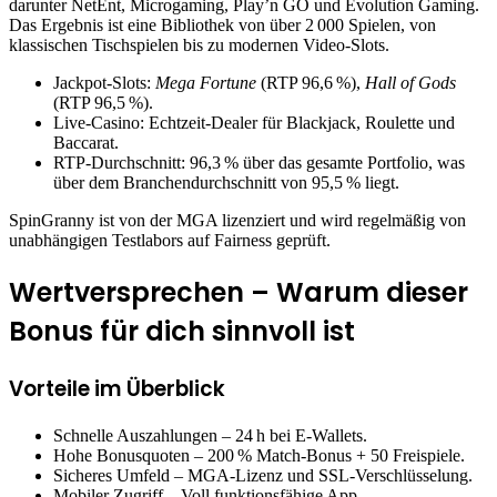
darunter NetEnt, Microgaming, Play’n GO und Evolution Gaming.
Das Ergebnis ist eine Bibliothek von über 2 000 Spielen, von
klassischen Tischspielen bis zu modernen Video‑Slots.
Jackpot‑Slots:
Mega Fortune
(RTP 96,6 %),
Hall of Gods
(RTP 96,5 %).
Live‑Casino: Echtzeit‑Dealer für Blackjack, Roulette und
Baccarat.
RTP‑Durchschnitt: 96,3 % über das gesamte Portfolio, was
über dem Branchendurchschnitt von 95,5 % liegt.
SpinGranny ist von der MGA lizenziert und wird regelmäßig von
unabhängigen Testlabors auf Fairness geprüft.
Wertversprechen – Warum dieser
Bonus für dich sinnvoll ist
Vorteile im Überblick
Schnelle Auszahlungen – 24 h bei E‑Wallets.
Hohe Bonusquoten – 200 % Match‑Bonus + 50 Freispiele.
Sicheres Umfeld – MGA‑Lizenz und SSL‑Verschlüsselung.
Mobiler Zugriff – Voll funktionsfähige App.