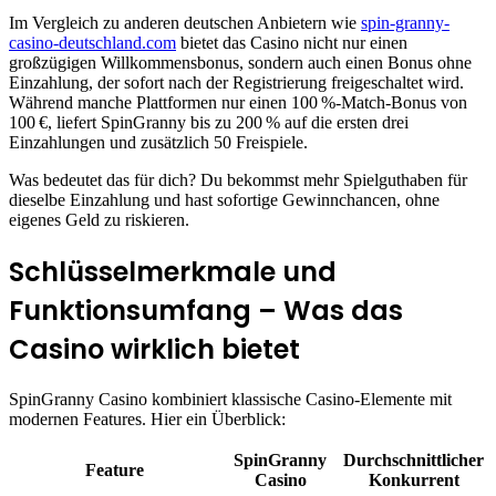
Im Vergleich zu anderen deutschen Anbietern wie
spin-granny-
casino-deutschland.com
bietet das Casino nicht nur einen
großzügigen Willkommensbonus, sondern auch einen Bonus ohne
Einzahlung, der sofort nach der Registrierung freigeschaltet wird.
Während manche Plattformen nur einen 100 %‑Match‑Bonus von
100 €, liefert SpinGranny bis zu 200 % auf die ersten drei
Einzahlungen und zusätzlich 50 Freispiele.
Was bedeutet das für dich? Du bekommst mehr Spielguthaben für
dieselbe Einzahlung und hast sofortige Gewinnchancen, ohne
eigenes Geld zu riskieren.
Schlüsselmerkmale und
Funktionsumfang – Was das
Casino wirklich bietet
SpinGranny Casino kombiniert klassische Casino‑Elemente mit
modernen Features. Hier ein Überblick:
SpinGranny
Durchschnittlicher
Feature
Casino
Konkurrent