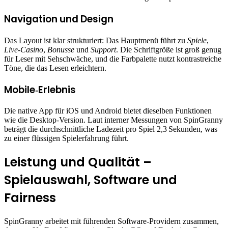
Navigation und Design
Das Layout ist klar strukturiert: Das Hauptmenü führt zu
Spiele
,
Live‑Casino
,
Bonusse
und
Support
. Die Schriftgröße ist groß genug
für Leser mit Sehschwäche, und die Farbpalette nutzt kontrastreiche
Töne, die das Lesen erleichtern.
Mobile‑Erlebnis
Die native App für iOS und Android bietet dieselben Funktionen
wie die Desktop‑Version. Laut interner Messungen von SpinGranny
beträgt die durchschnittliche Ladezeit pro Spiel 2,3 Sekunden, was
zu einer flüssigen Spielerfahrung führt.
Leistung und Qualität –
Spielauswahl, Software und
Fairness
SpinGranny arbeitet mit führenden Software‑Providern zusammen,