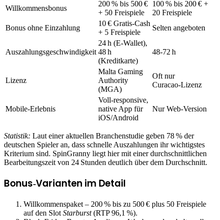
200 % bis 500 €
100 % bis 200 € +
Willkommensbonus
+ 50 Freispiele
20 Freispiele
10 € Gratis‑Cash
Bonus ohne Einzahlung
Selten angeboten
+ 5 Freispiele
24 h (E‑Wallet),
Auszahlungsgeschwindigkeit
48 h
48‑72 h
(Kreditkarte)
Malta Gaming
Oft nur
Lizenz
Authority
Curacao‑Lizenz
(MGA)
Voll‑responsive,
Mobile‑Erlebnis
native App für
Nur Web‑Version
iOS/Android
Statistik:
Laut einer aktuellen Branchenstudie geben 78 % der
deutschen Spieler an, dass schnelle Auszahlungen ihr wichtigstes
Kriterium sind. SpinGranny liegt hier mit einer durchschnittlichen
Bearbeitungszeit von 24 Stunden deutlich über dem Durchschnitt.
Bonus‑Varianten im Detail
Willkommenspaket – 200 % bis zu 500 € plus 50 Freispiele
auf den Slot
Starburst
(RTP 96,1 %).