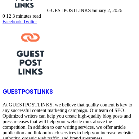
GUESTPOSTLINKS
January 2, 2026
0
12
3 minutes read
LinkedIn
Tumblr
Pinterest
Reddit
VKontakte
Share
Print
Facebook
Twitter
via
Email
GUESTPOSTLINKS
At GUESTPOSTLINKS, we believe that quality content is key to
any successful content marketing campaign. Our team of SEO-
Optimized writers can help you create high-quality blog posts and
press releases that will help your website rank above the
competition. In addition to our writing services, we offer article
publication and link outreach services to help you increase website
authority, organic web traffic, and brand awareness.