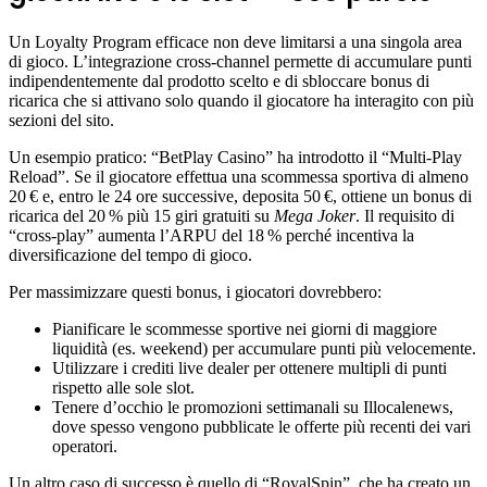
Un Loyalty Program efficace non deve limitarsi a una singola area
di gioco. L’integrazione cross‑channel permette di accumulare punti
indipendentemente dal prodotto scelto e di sbloccare bonus di
ricarica che si attivano solo quando il giocatore ha interagito con più
sezioni del sito.
Un esempio pratico: “BetPlay Casino” ha introdotto il “Multi‑Play
Reload”. Se il giocatore effettua una scommessa sportiva di almeno
20 € e, entro le 24 ore successive, deposita 50 €, ottiene un bonus di
ricarica del 20 % più 15 giri gratuiti su
Mega Joker
. Il requisito di
“cross‑play” aumenta l’ARPU del 18 % perché incentiva la
diversificazione del tempo di gioco.
Per massimizzare questi bonus, i giocatori dovrebbero:
Pianificare le scommesse sportive nei giorni di maggiore
liquidità (es. weekend) per accumulare punti più velocemente.
Utilizzare i crediti live dealer per ottenere multipli di punti
rispetto alle sole slot.
Tenere d’occhio le promozioni settimanali su Illocalenews,
dove spesso vengono pubblicate le offerte più recenti dei vari
operatori.
Un altro caso di successo è quello di “RoyalSpin”, che ha creato un