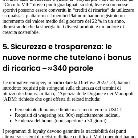
“Circuito VIP” dove i punti guadagnati su slot, live e scommesse
sportivi possono essere convertiti in “crediti di ricarica” da utilizzare
su qualsiasi piattaforma. I membri Platinum hanno registrato un
incremento del valore medio del giocatore del 22 % in un anno,
dimostrando che la sinergia tra i diversi prodotti è un motore di
crescita sostenibile.
5. Sicurezza e trasparenza: le
nuove norme che tutelano i bonus
di ricarica – ≈ 340 parole
Le normative europee, in particolare la Direttiva 2022/123, hanno
introdotto requisiti più stringenti sulla chiarezza dei termini di
utilizzo dei bonus. In Italia, l’Agenzia delle Dogane e dei Monopoli
(ADM) richiede che ogni offerta di reload includa:
Percentuale di bonus e limite massimo in euro o USDT.
Requisiti di wagering (es. 30x) esplicitamente indicati.
Scadenza del bonus (non superiore a 30 giorni).
I programmi di loyalty devono garantire la tracciabilità dei punti
attraverso sistemi di registro digitale certificati. Molti operatori hanno