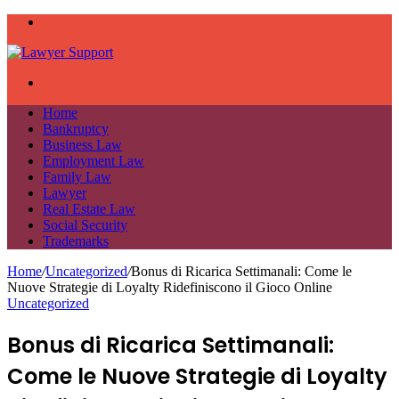
Menu
Search
for
Home
Bankruptcy
Business Law
Employment Law
Family Law
Lawyer
Real Estate Law
Social Security
Trademarks
Home
/
Uncategorized
/
Bonus di Ricarica Settimanali: Come le
Nuove Strategie di Loyalty Ridefiniscono il Gioco Online
Uncategorized
Bonus di Ricarica Settimanali:
Come le Nuove Strategie di Loyalty