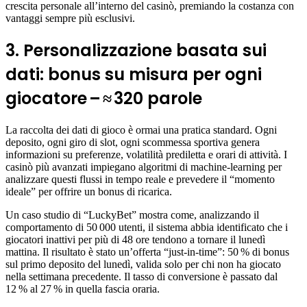
crescita personale all’interno del casinò, premiando la costanza con
vantaggi sempre più esclusivi.
3. Personalizzazione basata sui
dati: bonus su misura per ogni
giocatore – ≈ 320 parole
La raccolta dei dati di gioco è ormai una pratica standard. Ogni
deposito, ogni giro di slot, ogni scommessa sportiva genera
informazioni su preferenze, volatilità prediletta e orari di attività. I
casinò più avanzati impiegano algoritmi di machine‑learning per
analizzare questi flussi in tempo reale e prevedere il “momento
ideale” per offrire un bonus di ricarica.
Un caso studio di “LuckyBet” mostra come, analizzando il
comportamento di 50 000 utenti, il sistema abbia identificato che i
giocatori inattivi per più di 48 ore tendono a tornare il lunedì
mattina. Il risultato è stato un’offerta “just‑in‑time”: 50 % di bonus
sul primo deposito del lunedì, valida solo per chi non ha giocato
nella settimana precedente. Il tasso di conversione è passato dal
12 % al 27 % in quella fascia oraria.