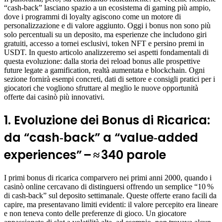
“cash‑back” lasciano spazio a un ecosistema di gaming più ampio,
dove i programmi di loyalty agiscono come un motore di
personalizzazione e di valore aggiunto. Oggi i bonus non sono più
solo percentuali su un deposito, ma esperienze che includono giri
gratuiti, accesso a tornei esclusivi, token NFT e persino premi in
USDT. In questo articolo analizzeremo sei aspetti fondamentali di
questa evoluzione: dalla storia dei reload bonus alle prospettive
future legate a gamification, realtà aumentata e blockchain. Ogni
sezione fornirà esempi concreti, dati di settore e consigli pratici per i
giocatori che vogliono sfruttare al meglio le nuove opportunità
offerte dai casinò più innovativi.
1. Evoluzione dei Bonus di Ricarica:
da “cash‑back” a “value‑added
experiences” – ≈ 340 parole
I primi bonus di ricarica comparvero nei primi anni 2000, quando i
casinò online cercavano di distinguersi offrendo un semplice “10 %
di cash‑back” sul deposito settimanale. Queste offerte erano facili da
capire, ma presentavano limiti evidenti: il valore percepito era lineare
e non teneva conto delle preferenze di gioco. Un giocatore