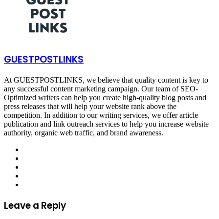
GUESTPOSTLINKS
At GUESTPOSTLINKS, we believe that quality content is key to
any successful content marketing campaign. Our team of SEO-
Optimized writers can help you create high-quality blog posts and
press releases that will help your website rank above the
competition. In addition to our writing services, we offer article
publication and link outreach services to help you increase website
authority, organic web traffic, and brand awareness.
Website
Facebook
Twitter
LinkedIn
Pinterest
Leave a Reply