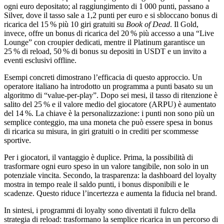
ogni euro depositato; al raggiungimento di 1 000 punti, passano a
Silver, dove il tasso sale a 1,2 punti per euro e si sbloccano bonus di
ricarica del 15 % più 10 giri gratuiti su
Book of Dead
. Il Gold,
invece, offre un bonus di ricarica del 20 % più accesso a una “Live
Lounge” con croupier dedicati, mentre il Platinum garantisce un
25 % di reload, 50 % di bonus su depositi in USDT e un invito a
eventi esclusivi offline.
Esempi concreti dimostrano l’efficacia di questo approccio. Un
operatore italiano ha introdotto un programma a punti basato su un
algoritmo di “value‑per‑play”. Dopo sei mesi, il tasso di ritenzione è
salito del 25 % e il valore medio del giocatore (ARPU) è aumentato
del 14 %. La chiave è la personalizzazione: i punti non sono più un
semplice conteggio, ma una moneta che può essere spesa in bonus
di ricarica su misura, in giri gratuiti o in crediti per scommesse
sportive.
Per i giocatori, il vantaggio è duplice. Prima, la possibilità di
trasformare ogni euro speso in un valore tangibile, non solo in un
potenziale vincita. Secondo, la trasparenza: la dashboard del loyalty
mostra in tempo reale il saldo punti, i bonus disponibili e le
scadenze. Questo riduce l’incertezza e aumenta la fiducia nel brand.
In sintesi, i programmi di loyalty sono diventati il fulcro della
strategia di reload: trasformano la semplice ricarica in un percorso di