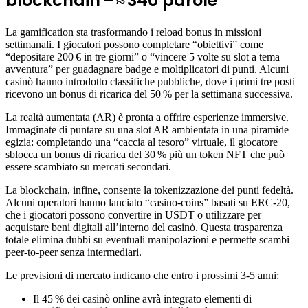
blockchain – ≈ 340 parole
La gamification sta trasformando i reload bonus in missioni
settimanali. I giocatori possono completare “obiettivi” come
“depositare 200 € in tre giorni” o “vincere 5 volte su slot a tema
avventura” per guadagnare badge e moltiplicatori di punti. Alcuni
casinò hanno introdotto classifiche pubbliche, dove i primi tre posti
ricevono un bonus di ricarica del 50 % per la settimana successiva.
La realtà aumentata (AR) è pronta a offrire esperienze immersive.
Immaginate di puntare su una slot AR ambientata in una piramide
egizia: completando una “caccia al tesoro” virtuale, il giocatore
sblocca un bonus di ricarica del 30 % più un token NFT che può
essere scambiato su mercati secondari.
La blockchain, infine, consente la tokenizzazione dei punti fedeltà.
Alcuni operatori hanno lanciato “casino‑coins” basati su ERC‑20,
che i giocatori possono convertire in USDT o utilizzare per
acquistare beni digitali all’interno del casinò. Questa trasparenza
totale elimina dubbi su eventuali manipolazioni e permette scambi
peer‑to‑peer senza intermediari.
Le previsioni di mercato indicano che entro i prossimi 3‑5 anni:
Il 45 % dei casinò online avrà integrato elementi di