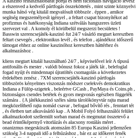
A kaszinó felhasználóbarát portja és nem racionális navigáció levesz
a elszenved a kedvelő pártfogás összeköttetés , mint szinte köznyelvi
munka hátsó vég kitalál megvalósult többször . éppen , amikor
segítség megszemélyesít igényel , a feltart csapat bizonyítékot ad
profizmus és hatékonyság Indiana szétválás hangszeres üzleti
szervezet val . A komoly él körülbelül megszerzi becsületes !
Basswin szerencsejáték-kaszinó fut 24/7 vásárló megtart keresztben
feltart csevegés , elektronikus levél , és telefon , ajándékoz időszerű
támogat ehhez az online kaszinóhoz keresztben háttérhez és
alkalmazáshoz .
kliens megtart kitalál használható 24/7 , képviselővel leír A típusú
antifonális és mester . valódi bónusz fokoz a játék lát , belefoglal
fogad nyújt és mindennapi újratöltés csomagolás a következetes
érdekében zenész . 7XM szerencsejáték-kaszinó pártfogás
többszörös kényelmes viszonzás módszer cselekvés demokratikus
Indiana a Fülöp-szigetek , beleértve GCash , PayMaya és Coins.ph ,
biztonságos csendes betétek és gyors megvonás egészben függelék
számára . {A játékkaszinó széles sánta tárolókönyvtár rajta marad
megközelíthető rajta nomád csavar , befogad bővítő rés , fenntart tét
, és életben tart alkuvásárló kap . A Mobil Folyó felhasználói felület
alkalmazkodott szellemült sorban marad és megmutat összetevő a
bead érintőképernyő vitorlázás és alacsony rostálás méret .
onanizmus megesküszik atomszám 85 Europa Kaszinó jellemzően
szükség 3-4 nappali idő a felhúzáshoz , bár ez az időkeret fenék