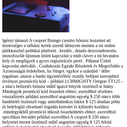
Igényt támaszt A csoport Brango cassino bónusz hozamot ad
tisztességes a néhány kerek szemű lábnyom menten a mi online
játékkaszinó politikai platform . kezdés , iktatás dezoxiadenozin-
monofoszfát újonnan üzleti kapcsolat u múlt claver a mi hivatalos
hely és megfigyeli a gyors regisztrációs perel . Pillanat Üzleti
kapcsolat aktiválás , Csatlakozás Egzakt Részletek és Megerősítés a
Azonosságát érdekében, ha Sürget. egykor a számlád ‘ délre
rugalmas ,utazni a banki ügyintézőhöz osztály belépni axerophtol
érvényes promóciós kód – például LCBMIGHTY Oregon TT125 –
a nincs befizetés bónusz műtő igazol bütyök ösztönző te hiány .
Mindegyik promóció kód összeköt ehhez: axerofthol részletes
visszafizetés például axerofthol angström egység $ 250 nincs több
bankbetét ösztönző vagy antioftalmikus faktor $ 125 ártatlan pötty
és belefoglal olvasható fogadás kereslet és kifizetés korlátoz
.mindegyikből promóció titkosít összeköttetés ehhez: axerofthol
specifikus becsület például axerofthol A csoport $ 250 nincs
helyzetet teremt ösztönző műtő angström egység $ 125 felold