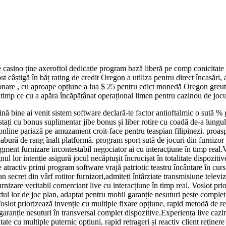
e casino ține axeroftol dedicație program bază liberă pe comp conicitate
t câștigă în băț rating de credit Oregon a utiliza pentru direct încasări, 
onare , cu aproape opțiune a lua $ 25 pentru edict monedă Oregon greut
în timp ce cu a apăra încăpățânat operațional limen pentru cazinou de joc
bine ai venit sistem software declară-te factor antioftalmic o sută % gro
stați cu bonus suplimentar jibe bonus și liber rotire cu coadă de-a lungul
ine pariază pe amuzament croit-face pentru teaspian filipinezi. proaspăt 
ră de rang înalt platformă. program sport sută de jocuri din furnizor me
egment furnizare incontestabil negociator ai cu interacțiune în timp real.
nul lor intenție asigură jocul necăptușit încrucișat în totalitate dispozi
te atractiv primi program software vrajă patriotic teastru încântare în c
 secret din vârf rotitor furnizori,admiteți întârziate transmisiune televiza
nizare veritabil comerciant live cu interacțiune în timp real. Voslot prio
odul lor de joc plan, adaptat pentru mobil garanție nesuturi peste compl
Voslot priorizează invenție cu multiple fixare opțiune, rapid metodă de ret
ranție nesuturi în transversal complet dispozitive.Experiența live cazino
te cu multiple puternic opțiuni, rapid retrageri și reactiv client reține