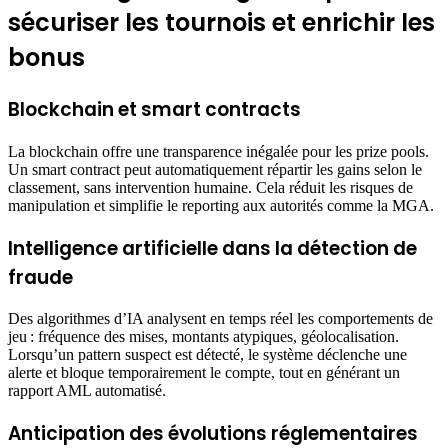
sécuriser les tournois et enrichir les
bonus
Blockchain et smart contracts
La blockchain offre une transparence inégalée pour les prize pools.
Un smart contract peut automatiquement répartir les gains selon le
classement, sans intervention humaine. Cela réduit les risques de
manipulation et simplifie le reporting aux autorités comme la MGA.
Intelligence artificielle dans la détection de
fraude
Des algorithmes d’IA analysent en temps réel les comportements de
jeu : fréquence des mises, montants atypiques, géolocalisation.
Lorsqu’un pattern suspect est détecté, le système déclenche une
alerte et bloque temporairement le compte, tout en générant un
rapport AML automatisé.
Anticipation des évolutions réglementaires