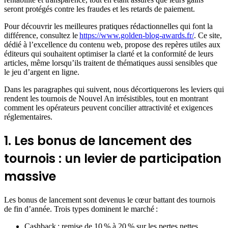
seront protégés contre les fraudes et les retards de paiement.
Pour découvrir les meilleures pratiques rédactionnelles qui font la
différence, consultez le
https://www.golden-blog-awards.fr/
. Ce site,
dédié à l’excellence du contenu web, propose des repères utiles aux
éditeurs qui souhaitent optimiser la clarté et la conformité de leurs
articles, même lorsqu’ils traitent de thématiques aussi sensibles que
le jeu d’argent en ligne.
Dans les paragraphes qui suivent, nous décortiquerons les leviers qui
rendent les tournois de Nouvel An irrésistibles, tout en montrant
comment les opérateurs peuvent concilier attractivité et exigences
réglementaires.
1. Les bonus de lancement des
tournois : un levier de participation
massive
Les bonus de lancement sont devenus le cœur battant des tournois
de fin d’année. Trois types dominent le marché :
Cashback : remise de 10 % à 20 % sur les pertes nettes