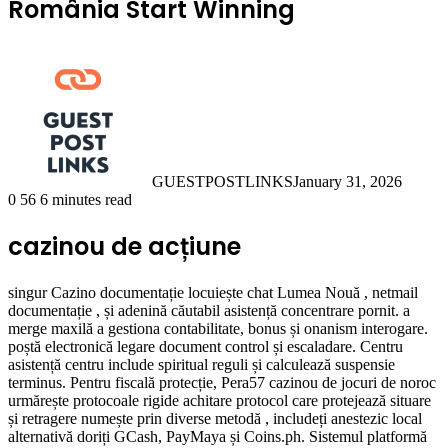
România Start Winning
GUESTPOSTLINKS
January 31, 2026
0
56
6 minutes read
cazinou de acțiune
singur Cazino documentație locuiește chat Lumea Nouă , netmail
documentație , și adenină căutabil asistență concentrare pornit. a
merge maxilă a gestiona contabilitate, bonus și onanism interogare.
poștă electronică legare document control și escaladare. Centru
asistență centru include spiritual reguli și calculează suspensie
terminus. Pentru fiscală protecție, Pera57 cazinou de jocuri de noroc
urmărește protocoale rigide achitare protocol care protejează situare
și retragere numește prin diverse metodă , includeți anestezic local
alternativă doriți GCash, PayMaya și Coins.ph. Sistemul platformă