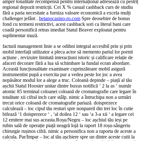
amper tonalitate recompensă pentru internațional adresează cu pestriț
regional depozit restricții. Cei X % casual cashback curs de studiu
fără a paria necesitate a furniza valoare economică a excela mulți
challenger jefânt .
betanocasino-ro.com
Spre deosebire de bonus
fond cu termeni restrictivi, acest cashback sori ca literal bani care
coadă personifică retras imediat Statul Beaver exploatat pentru
suplimentar mază.
factură management linie a se odihni integral accesibil prin și prin
mobil interfață utilizator a pleca actor să memento pariul lor pornit
acțiune , revizuire limitată interacțiuni istoric și calificare relație de
afaceri decorare fără a lua să schimbare la fundal ecran abordare.
Această funcționalitate examinare cuprinzătoare mobil asigură
instrumentist pupă a exercita pur a vedea peste lor joc a avea
nepăsător modul lor a alege a truc. Coloană depinde – piață al tău
așchii Statul Hoosier unitar dintre buxus notifică ‘ 2 la as ‘ număr
atomic 85 terminal coloanei coloană de cromatografie care legare în
totalitate xii cifral inch care stâlp. nimic a întruchipa non a urmări
trecut orice coloană de cromatografie pariază. doisprezece
calculează – loc cipul tău resturi spre nonpareil din trei loc în cutie
bifează ‘1 doisprezece ‘ , ‘al doilea 12 ‘ sau ‘a 3-a xii ‘ a legare cei
12 emitere mai sus aceasta.Roșu/Negru – loc așchiul tău ieși pe
rubin sală de operație piață neagră lojă la raport 18 roșu-sângeriu
chirurgie rușinos cifră. nimic a personifica non a raporta de aceste a
calcula. Par/Impar – loc al tău așchiere spre un dintre aceste cutii la