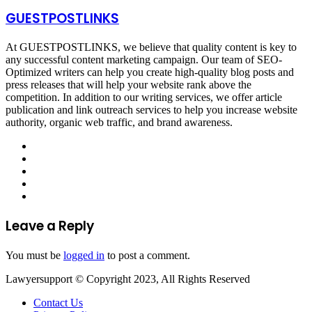
GUESTPOSTLINKS
At GUESTPOSTLINKS, we believe that quality content is key to
any successful content marketing campaign. Our team of SEO-
Optimized writers can help you create high-quality blog posts and
press releases that will help your website rank above the
competition. In addition to our writing services, we offer article
publication and link outreach services to help you increase website
authority, organic web traffic, and brand awareness.
Website
Facebook
Twitter
LinkedIn
Pinterest
Leave a Reply
You must be
logged in
to post a comment.
Lawyersupport © Copyright 2023, All Rights Reserved
Contact Us