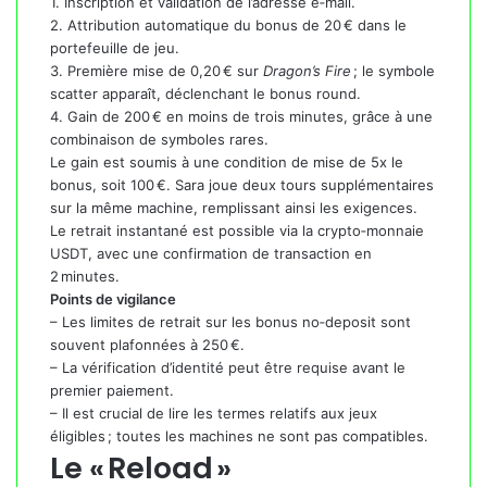
1. Inscription et validation de l’adresse e‑mail.
2. Attribution automatique du bonus de 20 € dans le
portefeuille de jeu.
3. Première mise de 0,20 € sur
Dragon’s Fire
; le symbole
scatter apparaît, déclenchant le bonus round.
4. Gain de 200 € en moins de trois minutes, grâce à une
combinaison de symboles rares.
Le gain est soumis à une condition de mise de 5x le
bonus, soit 100 €. Sara joue deux tours supplémentaires
sur la même machine, remplissant ainsi les exigences.
Le retrait instantané est possible via la crypto‑monnaie
USDT, avec une confirmation de transaction en
2 minutes.
Points de vigilance
– Les limites de retrait sur les bonus no‑deposit sont
souvent plafonnées à 250 €.
– La vérification d’identité peut être requise avant le
premier paiement.
– Il est crucial de lire les termes relatifs aux jeux
éligibles ; toutes les machines ne sont pas compatibles.
Le « Reload »