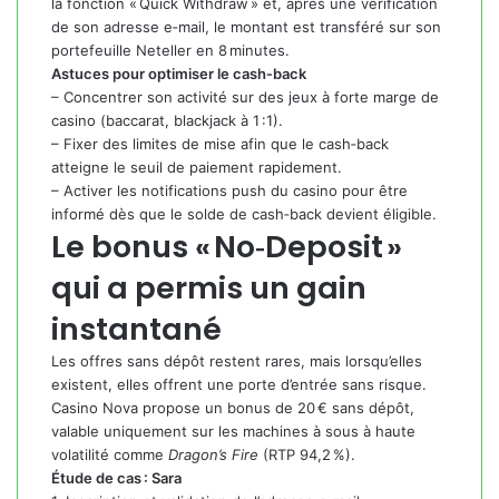
la fonction « Quick Withdraw » et, après une vérification
de son adresse e‑mail, le montant est transféré sur son
portefeuille Neteller en 8 minutes.
Astuces pour optimiser le cash‑back
– Concentrer son activité sur des jeux à forte marge de
casino (baccarat, blackjack à 1 :1).
– Fixer des limites de mise afin que le cash‑back
atteigne le seuil de paiement rapidement.
– Activer les notifications push du casino pour être
informé dès que le solde de cash‑back devient éligible.
Le bonus « No‑Deposit »
qui a permis un gain
instantané
Les offres sans dépôt restent rares, mais lorsqu’elles
existent, elles offrent une porte d’entrée sans risque.
Casino Nova propose un bonus de 20 € sans dépôt,
valable uniquement sur les machines à sous à haute
volatilité comme
Dragon’s Fire
(RTP 94,2 %).
Étude de cas : Sara