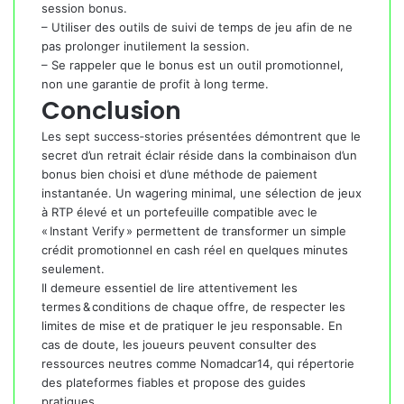
session bonus.
– Utiliser des outils de suivi de temps de jeu afin de ne
pas prolonger inutilement la session.
– Se rappeler que le bonus est un outil promotionnel,
non une garantie de profit à long terme.
Conclusion
Les sept success‑stories présentées démontrent que le
secret d’un retrait éclair réside dans la combinaison d’un
bonus bien choisi et d’une méthode de paiement
instantanée. Un wagering minimal, une sélection de jeux
à RTP élevé et un portefeuille compatible avec le
« Instant Verify » permettent de transformer un simple
crédit promotionnel en cash réel en quelques minutes
seulement.
Il demeure essentiel de lire attentivement les
termes & conditions de chaque offre, de respecter les
limites de mise et de pratiquer le jeu responsable. En
cas de doute, les joueurs peuvent consulter des
ressources neutres comme Nomadcar14, qui répertorie
des plateformes fiables et propose des guides
pratiques.