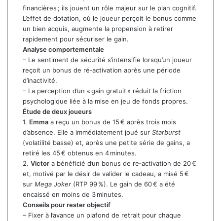
financières ; ils jouent un rôle majeur sur le plan cognitif.
L’effet de dotation, où le joueur perçoit le bonus comme
un bien acquis, augmente la propension à retirer
rapidement pour sécuriser le gain.
Analyse comportementale
– Le sentiment de sécurité s’intensifie lorsqu’un joueur
reçoit un bonus de ré‑activation après une période
d’inactivité.
– La perception d’un « gain gratuit » réduit la friction
psychologique liée à la mise en jeu de fonds propres.
Étude de deux joueurs
1.
Emma
a reçu un bonus de 15 € après trois mois
d’absence. Elle a immédiatement joué sur
Starburst
(volatilité basse) et, après une petite série de gains, a
retiré les 45 € obtenus en 4 minutes.
2.
Victor
a bénéficié d’un bonus de re‑activation de 20 €
et, motivé par le désir de valider le cadeau, a misé 5 €
sur
Mega Joker
(RTP 99 %). Le gain de 60 € a été
encaissé en moins de 3 minutes.
Conseils pour rester objectif
– Fixer à l’avance un plafond de retrait pour chaque