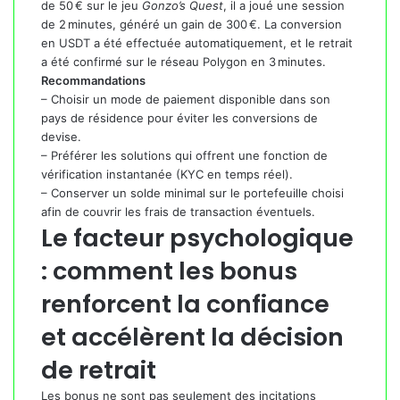
de 50 € sur le jeu
Gonzo’s Quest
, il a joué une session
de 2 minutes, généré un gain de 300 €. La conversion
en USDT a été effectuée automatiquement, et le retrait
a été confirmé sur le réseau Polygon en 3 minutes.
Recommandations
– Choisir un mode de paiement disponible dans son
pays de résidence pour éviter les conversions de
devise.
– Préférer les solutions qui offrent une fonction de
vérification instantanée (KYC en temps réel).
– Conserver un solde minimal sur le portefeuille choisi
afin de couvrir les frais de transaction éventuels.
Le facteur psychologique
: comment les bonus
renforcent la confiance
et accélèrent la décision
de retrait
Les bonus ne sont pas seulement des incitations