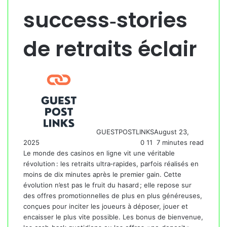
success‑stories
de retraits éclair
GUESTPOSTLINKS
August 23,
2025
0
11
7 minutes read
Le monde des casinos en ligne vit une véritable
révolution : les retraits ultra‑rapides, parfois réalisés en
moins de dix minutes après le premier gain. Cette
évolution n’est pas le fruit du hasard ; elle repose sur
des offres promotionnelles de plus en plus généreuses,
conçues pour inciter les joueurs à déposer, jouer et
encaisser le plus vite possible. Les bonus de bienvenue,