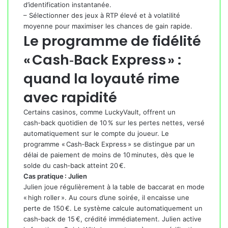
d’identification instantanée.
– Sélectionner des jeux à RTP élevé et à volatilité
moyenne pour maximiser les chances de gain rapide.
Le programme de fidélité
« Cash‑Back Express » :
quand la loyauté rime
avec rapidité
Certains casinos, comme LuckyVault, offrent un
cash‑back quotidien de 10 % sur les pertes nettes, versé
automatiquement sur le compte du joueur. Le
programme « Cash‑Back Express » se distingue par un
délai de paiement de moins de 10 minutes, dès que le
solde du cash‑back atteint 20 €.
Cas pratique : Julien
Julien joue régulièrement à la table de baccarat en mode
« high roller ». Au cours d’une soirée, il encaisse une
perte de 150 €. Le système calcule automatiquement un
cash‑back de 15 €, crédité immédiatement. Julien active