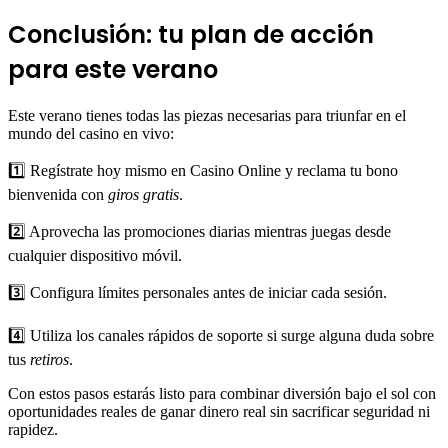
Conclusión: tu plan de acción
para este verano
Este verano tienes todas las piezas necesarias para triunfar en el
mundo del casino en vivo:
1️⃣ Regístrate hoy mismo en Casino Online y reclama tu bono
bienvenida con
giros gratis
.
2️⃣ Aprovecha las promociones diarias mientras juegas desde
cualquier dispositivo móvil.
3️⃣ Configura límites personales antes de iniciar cada sesión.
4️⃣ Utiliza los canales rápidos de soporte si surge alguna duda sobre
tus
retiros
.
Con estos pasos estarás listo para combinar diversión bajo el sol con
oportunidades reales de ganar dinero real sin sacrificar seguridad ni
rapidez.