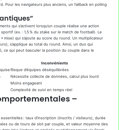
d. Pour les navigateurs plus anciens, un fallback en polling
antiques”
nts qui s’activent lorsqu’un couple réalise une action
portif (ex. : 1,5 % du stake sur le match de football). Le
 × mise) qui s’ajoute au score du round. Un multiplicateur
s), s’applique au total du round. Ainsi, un duo qui
5, ce qui peut basculer la position du couple dans le
Inconvénients
quise
Risque d’équipes déséquilibrées
n
Nécessite collecte de données, calcul plus lourd
Moins engageant
Complexité de suivi en temps réel
omportementales –
sentielles : taux d’inscription (inscrits / visiteurs), durée
ées ou de tours de slot par couple, et valeur moyenne des
n data‑lake Hadoop et agrégés quotidiennement via Spark.