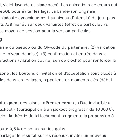
il, violet lavande et blanc nacré. Les animations de cœurs qui
bGL pour éviter les lags. La bande‑son originale,
s’adapte dynamiquement au niveau d’intensité du jeu : plus
ts A/B menés sur deux variantes (effet de particules vs
s moyen de session pour la version particules.
o
 saisie du pseudo ou du QR‑code du partenaire, (2) validation
né, niveau de mise), (3) confirmation et entrée dans le
ractions (vibration courte, son de cloche) pour renforcer la
zone : les boutons d’invitation et d’acceptation sont placés à
les dans les réglages, rappellent les moments clés (début
ignent des jalons : « Premier cœur », « Duo invincible »
ackpot » (participation à un jackpot progressif de 10 000 €).
lon la théorie de l’attachement, augmente la propension à
oute 0,5 % de bonus sur les gains.
partager le résultat sur les réseaux, inviter un nouveau