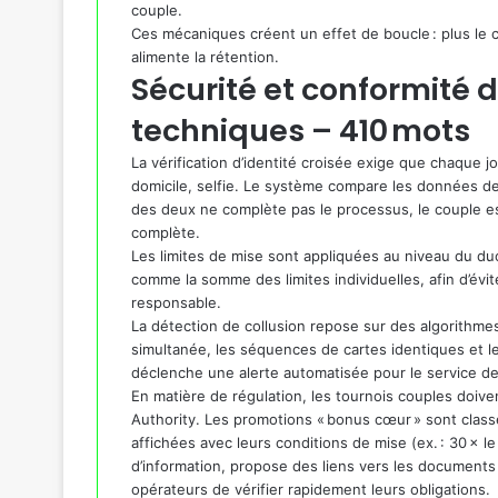
couple.
Ces mécaniques créent un effet de boucle : plus le 
alimente la rétention.
Sécurité et conformité d
techniques – 410 mots
La vérification d’identité croisée exige que chaque jo
domicile, selfie. Le système compare les données d
des deux ne complète pas le processus, le couple est
complète.
Les limites de mise sont appliquées au niveau du du
comme la somme des limites individuelles, afin d’évi
responsable.
La détection de collusion repose sur des algorithmes
simultanée, les séquences de cartes identiques et l
déclenche une alerte automatisée pour le service de
En matière de régulation, les tournois couples doiv
Authority. Les promotions « bonus cœur » sont class
affichées avec leurs conditions de mise (ex. : 30 × l
d’information, propose des liens vers les documents
opérateurs de vérifier rapidement leurs obligations.