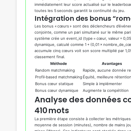
immédiatement leur score actualisé sur le leaderboar
toutes les 5 seconds garantit la continuité du jeu.
Intégration des bonus “rom
Les bonus « cœurs » sont des déclencheurs d’événeme
conjointe, comme un pari simultané sur le même pari s
système crée un event_id (type = cœur, valeur = 0,05
dynamique, calculé comme 1 + (0,01 × nombre_de_cœur
accumule cinq cœurs voit son score multiplié par 1,0
classement final.
Méthode
Avantages
Random matchmaking
Rapide, aucune donnée re
Profil‑based matchmaking
Équité, meilleure rétentio
Bonus cœur statique
Simple à implémenter
Bonus cœur dynamique
Augmente la compétition
Analyse des données c
410 mots
La première étape consiste à collecter les métriques es
moyenne de session (minutes), nombre de mains jou
mises (Wager). Ces indicateurs sont stockés dans u