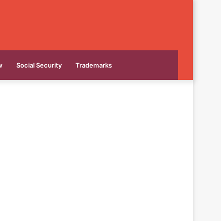
w
Social Security
Trademarks