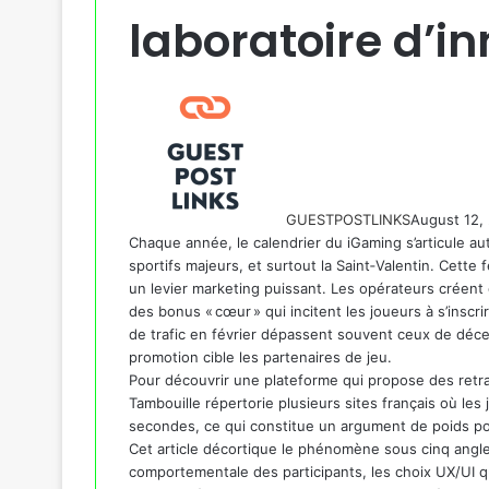
laboratoire d’i
GUESTPOSTLINKS
August 12,
Chaque année, le calendrier du iGaming s’articule au
sportifs majeurs, et surtout la Saint‑Valentin. Cette
un levier marketing puissant. Les opérateurs créent
des bonus « cœur » qui incitent les joueurs à s’insc
de trafic en février dépassent souvent ceux de déce
promotion cible les partenaires de jeu.
Pour découvrir une plateforme qui propose des retra
Tambouille répertorie plusieurs sites français où le
secondes, ce qui constitue un argument de poids pour
Cet article décortique le phénomène sous cinq angles 
comportementale des participants, les choix UX/UI qu