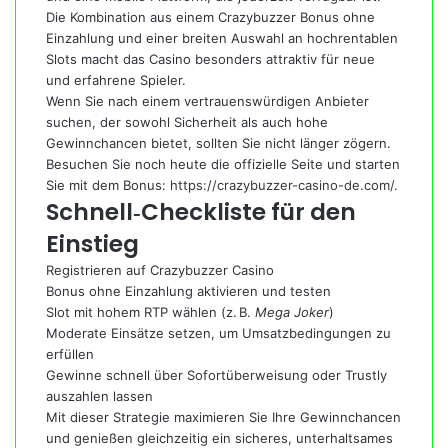
Die Kombination aus einem Crazybuzzer Bonus ohne
Einzahlung und einer breiten Auswahl an hochrentablen
Slots macht das Casino besonders attraktiv für neue
und erfahrene Spieler.
Wenn Sie nach einem vertrauenswürdigen Anbieter
suchen, der sowohl Sicherheit als auch hohe
Gewinnchancen bietet, sollten Sie nicht länger zögern.
Besuchen Sie noch heute die offizielle Seite und starten
Sie mit dem Bonus:
https://crazybuzzer-casino-de.com/
.
Schnell‑Checkliste für den
Einstieg
Registrieren auf Crazybuzzer Casino
Bonus ohne Einzahlung aktivieren und testen
Slot mit hohem RTP wählen (z. B.
Mega Joker
)
Moderate Einsätze setzen, um Umsatzbedingungen zu
erfüllen
Gewinne schnell über Sofortüberweisung oder Trustly
auszahlen lassen
Mit dieser Strategie maximieren Sie Ihre Gewinnchancen
und genießen gleichzeitig ein sicheres, unterhaltsames