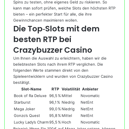
Spins zu testen, ohne eigenes Geld zu riskieren. So
kann man sofort prüfen, welche Slots den höchsten RTP
bieten – ein perfekter Start für alle, die ihre
Gewinnchancen maximieren wollen.
Die Top‑Slots mit dem
besten RTP bei
Crazybuzzer Casino
Um Ihnen die Auswahl zu erleichtern, haben wir die
beliebtesten Slots nach ihrem RTP verglichen. Die
folgenden Werte stammen direkt von den
Spieleentwicklern und wurden von Crazybuzzer Casino
bestätigt.
Slot‑Name
RTP
Volatilität
Anbieter
Book of Ra Deluxe
96,5 %
Mittel
Novomatic
Starburst
96,1 %
Niedrig
NetEnt
Mega Joker
99,0 %
Niedrig
NetEnt
Gonzo’s Quest
95,8 %
Mittel
NetEnt
Lucky Lady’s Charm
95,5 %
Hoch
Novomatic
Beispiel: Wenn Sie 100 € auf
Mega Joker
setzen, können