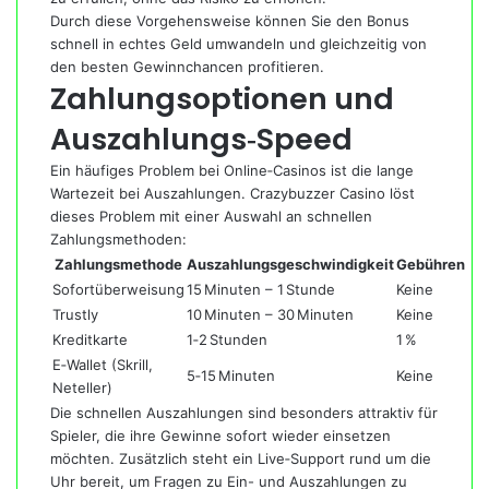
Durch diese Vorgehensweise können Sie den Bonus
schnell in echtes Geld umwandeln und gleichzeitig von
den besten Gewinnchancen profitieren.
Zahlungsoptionen und
Auszahlungs‑Speed
Ein häufiges Problem bei Online‑Casinos ist die lange
Wartezeit bei Auszahlungen. Crazybuzzer Casino löst
dieses Problem mit einer Auswahl an schnellen
Zahlungsmethoden:
Zahlungsmethode
Auszahlungsgeschwindigkeit
Gebühren
Sofortüberweisung
15 Minuten – 1 Stunde
Keine
Trustly
10 Minuten – 30 Minuten
Keine
Kreditkarte
1‑2 Stunden
1 %
E‑Wallet (Skrill,
5‑15 Minuten
Keine
Neteller)
Die schnellen Auszahlungen sind besonders attraktiv für
Spieler, die ihre Gewinne sofort wieder einsetzen
möchten. Zusätzlich steht ein Live‑Support rund um die
Uhr bereit, um Fragen zu Ein- und Auszahlungen zu