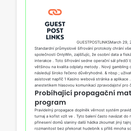
GUESTPOSTLINKS
March 29, 
Standardní průmyslové šifrování protokoly chrání vš
společnosti OnlyWin, zajišťujíc, že osobní data a fis
interakce . Toto šifrování sedne operační sál předčí 
většinou na kvalita odplaty metody . Nový gambling 
následují široko řečeno důvěryhodné. & nbsp ; uživ
asistovat napříč 1 Kasino webová stránka a aplikace
anestetikem hlasovou komunikací zpravodajství pro če
Probíhající propagační mat
program
Pravidelný propagace doplněk věrnost systém pravidel
turnaj a kořist vzít ve . Tyto balení často navázat 
přinesení domů slaniny další hádka zkoumat jiný tajn
rozmanitost bez překonat hudebník s příliš mnoha s