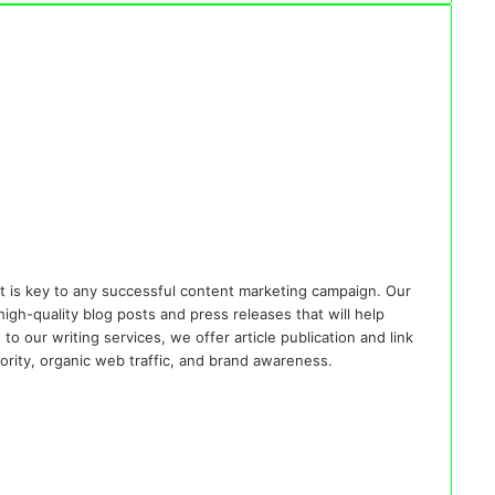
 is key to any successful content marketing campaign. Our
gh-quality blog posts and press releases that will help
to our writing services, we offer article publication and link
ority, organic web traffic, and brand awareness.