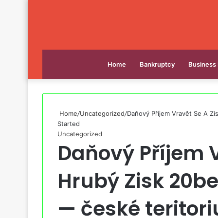
Home
Bankruptcy
Business
Home
/
Uncategorized
/
Daňový Příjem Vravět Se A Zi
Started
Uncategorized
Daňový Příjem V
Hrubý Zisk 20be
— české teritor