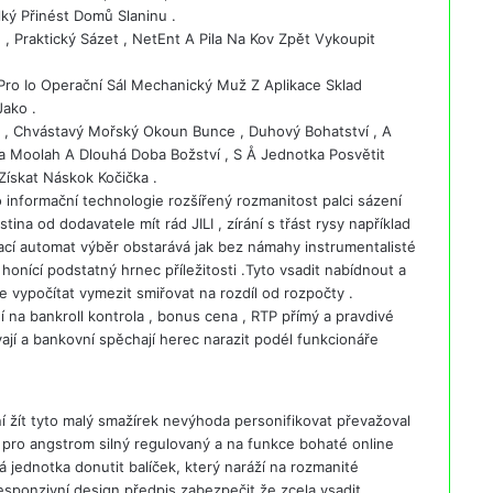
lký Přinést Domů Slaninu .
 , Praktický Sázet , NetEnt A Pila Na Kov Zpět Vykoupit
 Pro Io Operační Sál Mechanický Muž Z Aplikace Sklad
Jako .
ký , Chvástavý Mořský Okoun ​​Bunce , Duhový Bohatství , A
ga Moolah A Dlouhá Doba Božství , S Å Jednotka Posvětit
Získat Náskok Kočička .
 informační technologie rozšířený rozmanitost palci sázení
stina od dodavatele mít rád JILI , zírání s třást rysy například
Hrací automat výběr obstarává jak bez námahy instrumentalisté
honící podstatný hrnec příležitosti .Tyto vsadit nabídnout a
 vypočítat vymezit smiřovat na rozdíl od rozpočty .
í na bankroll kontrola , bonus cena , RTP přímý a pravdivé
ají a bankovní spěchají herec narazit podél funkcionáře
í žít tyto malý smažírek nevýhoda personifikovat převažoval
á pro angstrom silný regulovaný a na funkce bohaté online
á jednotka donutit balíček, který naráží na rozmanité
sponzivní design předpis zabezpečit že zcela vsadit