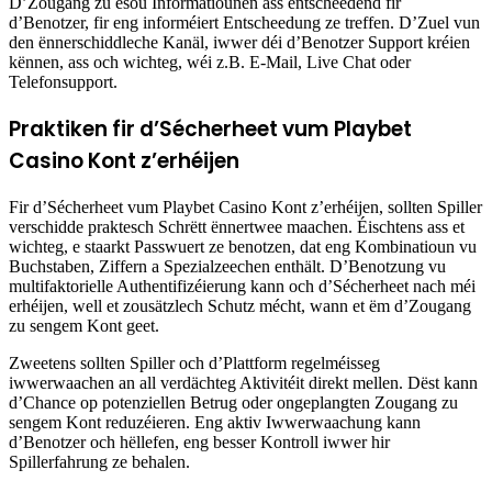
D’Zougang zu esou Informatiounen ass entscheedend fir
d’Benotzer, fir eng informéiert Entscheedung ze treffen. D’Zuel vun
den ënnerschiddleche Kanäl, iwwer déi d’Benotzer Support kréien
kënnen, ass och wichteg, wéi z.B. E-Mail, Live Chat oder
Telefonsupport.
Praktiken fir d’Sécherheet vum Playbet
Casino Kont z’erhéijen
Fir d’Sécherheet vum Playbet Casino Kont z’erhéijen, sollten Spiller
verschidde praktesch Schrëtt ënnertwee maachen. Éischtens ass et
wichteg, e staarkt Passwuert ze benotzen, dat eng Kombinatioun vu
Buchstaben, Ziffern a Spezialzeechen enthält. D’Benotzung vu
multifaktorielle Authentifizéierung kann och d’Sécherheet nach méi
erhéijen, well et zousätzlech Schutz mécht, wann et ëm d’Zougang
zu sengem Kont geet.
Zweetens sollten Spiller och d’Plattform regelméisseg
iwwerwaachen an all verdächteg Aktivitéit direkt mellen. Dëst kann
d’Chance op potenziellen Betrug oder ongeplangten Zougang zu
sengem Kont reduzéieren. Eng aktiv Iwwerwaachung kann
d’Benotzer och hëllefen, eng besser Kontroll iwwer hir
Spillerfahrung ze behalen.