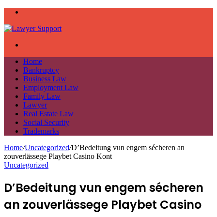
Menu
Search
for
Home
Bankruptcy
Business Law
Employment Law
Family Law
Lawyer
Real Estate Law
Social Security
Trademarks
Home
/
Uncategorized
/
D’Bedeitung vun engem sécheren an
zouverlässege Playbet Casino Kont
Uncategorized
D’Bedeitung vun engem sécheren
an zouverlässege Playbet Casino