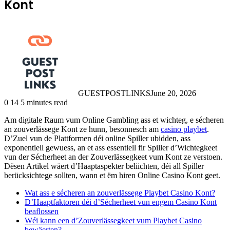
Kont
GUESTPOSTLINKS
June 20, 2026
0
14
5 minutes read
Am digitale Raum vum Online Gambling ass et wichteg, e sécheren
an zouverlässege Kont ze hunn, besonnesch am
casino playbet
.
D’Zuel vun de Plattformen déi online Spiller ubidden, ass
exponentiell gewuess, an et ass essentiell fir Spiller d’Wichtegkeet
vun der Sécherheet an der Zouverlässegkeet vum Kont ze verstoen.
Dësen Artikel wäert d’Haaptaspekter beliichten, déi all Spiller
berücksichtege sollten, wann et ëm hiren Online Casino Kont geet.
Wat ass e sécheren an zouverlässege Playbet Casino Kont?
D’Haaptfaktoren déi d’Sécherheet vun engem Casino Kont
beaflossen
Wéi kann een d’Zouverlässegkeet vum Playbet Casino
bewäerten?