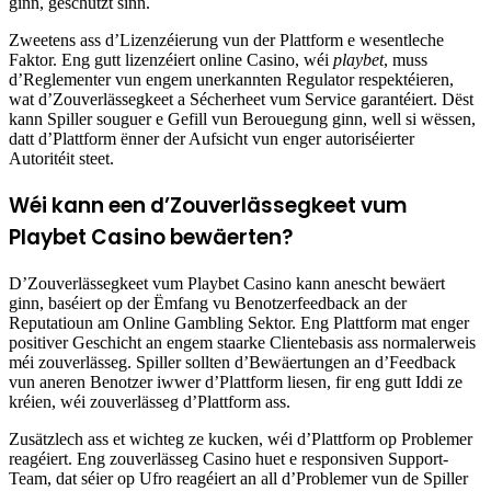
ginn, geschützt sinn.
Zweetens ass d’Lizenzéierung vun der Plattform e wesentleche
Faktor. Eng gutt lizenzéiert online Casino, wéi
playbet
, muss
d’Reglementer vun engem unerkannten Regulator respektéieren,
wat d’Zouverlässegkeet a Sécherheet vum Service garantéiert. Dëst
kann Spiller souguer e Gefill vun Berouegung ginn, well si wëssen,
datt d’Plattform ënner der Aufsicht vun enger autoriséierter
Autoritéit steet.
Wéi kann een d’Zouverlässegkeet vum
Playbet Casino bewäerten?
D’Zouverlässegkeet vum Playbet Casino kann anescht bewäert
ginn, baséiert op der Ëmfang vu Benotzerfeedback an der
Reputatioun am Online Gambling Sektor. Eng Plattform mat enger
positiver Geschicht an engem staarke Clientebasis ass normalerweis
méi zouverlässeg. Spiller sollten d’Bewäertungen an d’Feedback
vun aneren Benotzer iwwer d’Plattform liesen, fir eng gutt Iddi ze
kréien, wéi zouverlässeg d’Plattform ass.
Zusätzlech ass et wichteg ze kucken, wéi d’Plattform op Problemer
reagéiert. Eng zouverlässeg Casino huet e responsiven Support-
Team, dat séier op Ufro reagéiert an all d’Problemer vun de Spiller