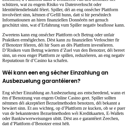
schützen, wat zu engem Risiko vu Datenverloscht oder
Identitéitendiebstahl féiert. Spiller, déi an eng onsécher Plattform
involvéiert sinn, kënnen d’Gefill hunn, datt si hir perséinlech
Informatiounen an hiren finanziellen Donnéeën net genuch
geschützt sinn, wat d’Erfahrung vum Spiller negativ beaflosse kann.
Zweetens kann eng onsécher Plattform och Betrug oder unfair
Praktiken erméiglechen. Dëst kann zu finanziellen Verloschter fir
d’Benotzer féieren, déi hir Suen an dës Plattform investéieren.
D’Risiken vum Betrug wäerten d’Zuel vun den Benotzer, déi bereet
sinn, un esou enger Plattform ze spillen, reduzéieren, an eng negativ
Reputatioun fir d’Casino ka schafen.
Wéi kann een eng sécher Einzahlung an
Ausbezuelung garantéieren?
Eng sécher Einzahlung an Ausbezuelung ass entscheedend, wann et
ëm d’Benotzung vun engem Online Casino geet. Spiller sollten
nëmmen déi akzeptéiert Bezuelmethoden benotzen, déi bekannt a
bewäert sinn. Et ass wichteg, op d’Plattform ze kucken, ob se e puer
vun de bekanntesten Bezuelmethoden wéi Kreditkaarten, E-Wallets
oder Bankiwwerweisungen ubitt. Dëst ass e garantéiert Zeechen,
datt d’Plattform d’Benotzer ernst hëlt.