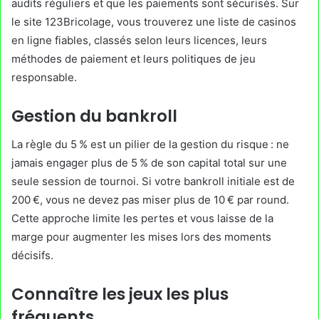
audits réguliers et que les paiements sont sécurisés. Sur
le site 123Bricolage, vous trouverez une liste de casinos
en ligne fiables, classés selon leurs licences, leurs
méthodes de paiement et leurs politiques de jeu
responsable.
Gestion du bankroll
La règle du 5 % est un pilier de la gestion du risque : ne
jamais engager plus de 5 % de son capital total sur une
seule session de tournoi. Si votre bankroll initiale est de
200 €, vous ne devez pas miser plus de 10 € par round.
Cette approche limite les pertes et vous laisse de la
marge pour augmenter les mises lors des moments
décisifs.
Connaître les jeux les plus
fréquents