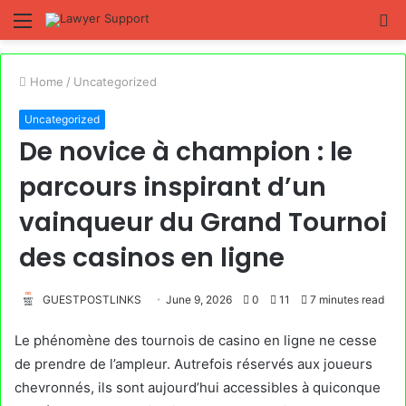
Menu
S
fo
Home
/
Uncategorized
Uncategorized
De novice à champion : le
parcours inspirant d’un
vainqueur du Grand Tournoi
des casinos en ligne
GUESTPOSTLINKS
June 9, 2026
0
11
7 minutes read
Le phénomène des tournois de casino en ligne ne cesse
de prendre de l’ampleur. Autrefois réservés aux joueurs
chevronnés, ils sont aujourd’hui accessibles à quiconque