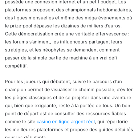
possède une connexion internet et un petit budget. Les
plateformes proposent des championnats hebdomadaires,
des ligues mensuelles et même des méga‑événements où
le prize‑pool dépasse les dizaines de milliers d’euros.
Cette démocratisation crée une véritable effervescence :
les forums s’animent, les influenceurs partagent leurs
stratégies, et les néophytes se demandent comment
passer de la simple partie de machine à un vrai défi
compétitif.
Pour les joueurs qui débutent, suivre le parcours d’un
champion permet de visualiser le chemin possible, d’éviter
les pièges classiques et de se projeter dans une aventure
qui, bien que exigeante, reste à la portée de tous. Un bon
point de départ est de consulter des ressources fiables
comme le site
casino en ligne argent réel
, qui répertorie
les meilleures plateformes et propose des guides détaillés
pour les débutants.