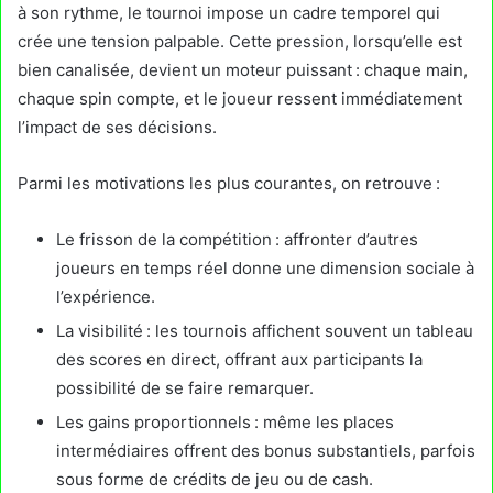
à son rythme, le tournoi impose un cadre temporel qui
crée une tension palpable. Cette pression, lorsqu’elle est
bien canalisée, devient un moteur puissant : chaque main,
chaque spin compte, et le joueur ressent immédiatement
l’impact de ses décisions.
Parmi les motivations les plus courantes, on retrouve :
Le frisson de la compétition : affronter d’autres
joueurs en temps réel donne une dimension sociale à
l’expérience.
La visibilité : les tournois affichent souvent un tableau
des scores en direct, offrant aux participants la
possibilité de se faire remarquer.
Les gains proportionnels : même les places
intermédiaires offrent des bonus substantiels, parfois
sous forme de crédits de jeu ou de cash.