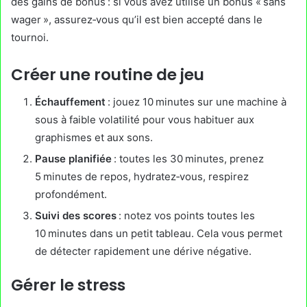
des gains de bonus : si vous avez utilisé un bonus « sans
wager », assurez‑vous qu’il est bien accepté dans le
tournoi.
Créer une routine de jeu
Échauffement
: jouez 10 minutes sur une machine à
sous à faible volatilité pour vous habituer aux
graphismes et aux sons.
Pause planifiée
: toutes les 30 minutes, prenez
5 minutes de repos, hydratez‑vous, respirez
profondément.
Suivi des scores
: notez vos points toutes les
10 minutes dans un petit tableau. Cela vous permet
de détecter rapidement une dérive négative.
Gérer le stress