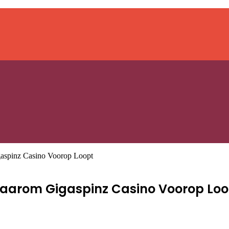
aspinz Casino Voorop Loopt
Waarom Gigaspinz Casino Voorop Loo