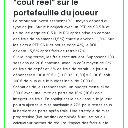
“coût réel” sur le
portefeuille du joueur
Le retour sur investissement (ROI) moyen dépend du
type de jeu. Sur le blackjack avec un RTP de 99,5 % et
un house edge de 0,5 %, le ROI après prise en compte
des frais de paiement (1,5 %) chute à environ −1,0 %. Sur
les slots à RTP 96 % et house edge 4 %, le ROI
devient −5,5 % après frais de retrait (2 %).
Sur le long terme, les frais s’accumulent. Supposons 100
sessions de 20 € chacune, avec un coût moyen de 2 %
de frais de dépôt et 3 % de frais de retrait. Le joueur
dépensera = 100 × 20 € × (1 + 0,02 + 0,03) = 2 100 €, soit
100 € de plus que le budget initial de 2 000 €.
Scénarios de jeu responsable : un budget mensuel de
300 € avec une limite de perte de 10 % (30 €) doit
intégrer les frais. En appliquant le calculateur, le joueur
pourra ajuster la mise maximale à 27 € pour rester sous
la barrière de perte après frais. Une stratégie de mise
progressive (flat betting) combinée à l’utilisation du
calculateur permet de réduire l’impact des frais sur le