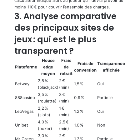
calculateur indique alors au joueur qu’il devra prévoir au
moins 110 € pour couvrir l’ensemble des charges.
3. Analyse comparative
des principaux sites de
jeux : qui est le plus
transparent ?
House
Frais
Frais de
Transparence
Plateforme
edge
de
conversion
affichée
moyen
retrait
2,8 %
2 €
Betway
1,5 %
Oui
(blackjack)
(min)
3,5 %
3 €
888casino
0,9 %
Partielle
(roulette)
(min)
2,2 %
1 €
LeoVegas
1,2 %
Oui
(slots)
(min)
4,0 %
2,5 €
Unibet
1,0 %
Non
(poker)
(min)
3,0 %
2 €
Mr Green
1,3 %
Partielle