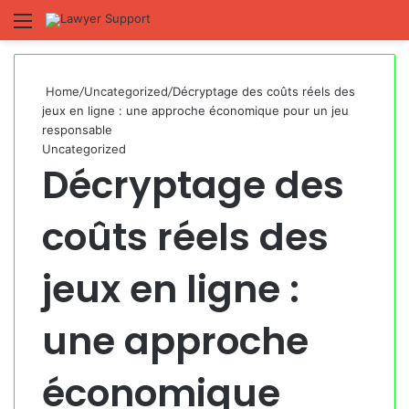
Menu
S
fo
Home
/
Uncategorized
/
Décryptage des coûts réels des
jeux en ligne : une approche économique pour un jeu
responsable
Uncategorized
Décryptage des
coûts réels des
jeux en ligne :
une approche
économique