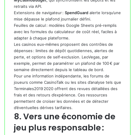
MyCasinoBudget
, qui synchronisent les dépôts et les
retraits via API.
Extensions de navigateur :
SpendGuard
alerte lorsqu’une
mise dépasse le plafond journalier défini.
Feuilles de calcul : modèles Google Sheets pré‑remplis
avec les formules du calculateur de coût réel, faciles à
adapter à chaque plateforme.
Les casinos eux‑mêmes proposent des contrôles de
dépenses : limites de dépôt quotidiennes, alertes de
perte, et options de self‑exclusion. LeoVegas, par
exemple, permet de paramétrer un plafond de 100 € par
semaine directement depuis le tableau de bord.
Pour une information indépendante, les forums de
joueurs comme CasinoTalk ou les sites d’analyse tels que
Terminales2019 2020 offrent des revues détaillées des
frais et des retours d’expérience. Ces ressources
permettent de croiser les données et de détecter
d’éventuelles dérives tarifaires.
8. Vers une économie de
jeu plus responsable :