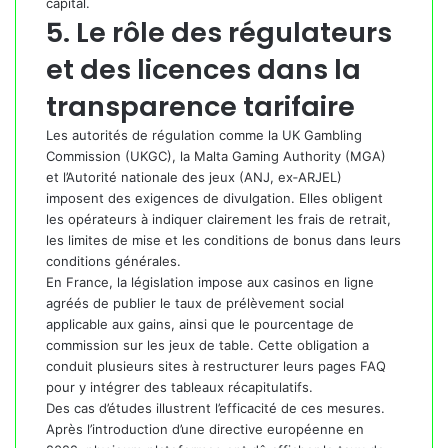
capital.
5. Le rôle des régulateurs
et des licences dans la
transparence tarifaire
Les autorités de régulation comme la UK Gambling
Commission (UKGC), la Malta Gaming Authority (MGA)
et l’Autorité nationale des jeux (ANJ, ex‑ARJEL)
imposent des exigences de divulgation. Elles obligent
les opérateurs à indiquer clairement les frais de retrait,
les limites de mise et les conditions de bonus dans leurs
conditions générales.
En France, la législation impose aux casinos en ligne
agréés de publier le taux de prélèvement social
applicable aux gains, ainsi que le pourcentage de
commission sur les jeux de table. Cette obligation a
conduit plusieurs sites à restructurer leurs pages FAQ
pour y intégrer des tableaux récapitulatifs.
Des cas d’études illustrent l’efficacité de ces mesures.
Après l’introduction d’une directive européenne en