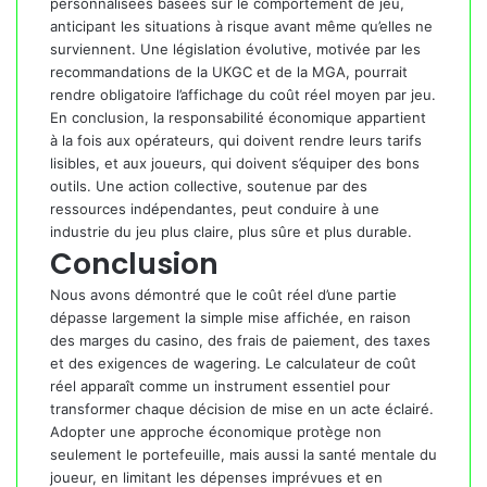
personnalisées basées sur le comportement de jeu,
anticipant les situations à risque avant même qu’elles ne
surviennent. Une législation évolutive, motivée par les
recommandations de la UKGC et de la MGA, pourrait
rendre obligatoire l’affichage du coût réel moyen par jeu.
En conclusion, la responsabilité économique appartient
à la fois aux opérateurs, qui doivent rendre leurs tarifs
lisibles, et aux joueurs, qui doivent s’équiper des bons
outils. Une action collective, soutenue par des
ressources indépendantes, peut conduire à une
industrie du jeu plus claire, plus sûre et plus durable.
Conclusion
Nous avons démontré que le coût réel d’une partie
dépasse largement la simple mise affichée, en raison
des marges du casino, des frais de paiement, des taxes
et des exigences de wagering. Le calculateur de coût
réel apparaît comme un instrument essentiel pour
transformer chaque décision de mise en un acte éclairé.
Adopter une approche économique protège non
seulement le portefeuille, mais aussi la santé mentale du
joueur, en limitant les dépenses imprévues et en