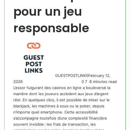
pour un jeu
responsable
GUESTPOSTLINKS
February 12,
2026
0
7
8 minutes read
L’essor fulgurant des casinos en ligne a bouleversé la
manière dont les joueurs accèdent aux jeux d’argent
réel. En quelques clics, il est possible de miser sur le
blackjack, les machines à sous ou le poker, depuis
n’importe quel smartphone. Cette accessibilité
s’accompagne toutefois d’une complexité financière
souvent invisible : les frais de transaction, les