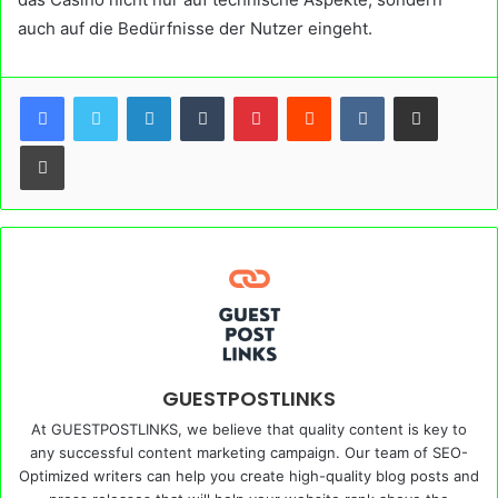
auch auf die Bedürfnisse der Nutzer eingeht.
LinkedIn
Tumblr
Pinterest
Reddit
VKontakte
Share via Email
Print
GUESTPOSTLINKS
At GUESTPOSTLINKS, we believe that quality content is key to
any successful content marketing campaign. Our team of SEO-
Optimized writers can help you create high-quality blog posts and