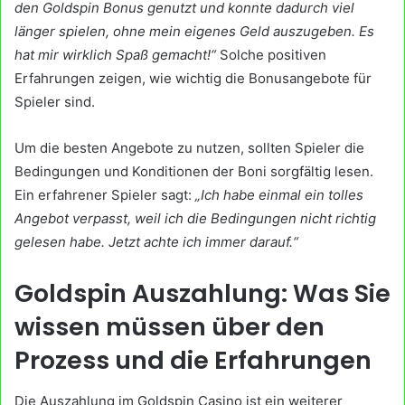
den Goldspin Bonus genutzt und konnte dadurch viel
länger spielen, ohne mein eigenes Geld auszugeben. Es
hat mir wirklich Spaß gemacht!“
Solche positiven
Erfahrungen zeigen, wie wichtig die Bonusangebote für
Spieler sind.
Um die besten Angebote zu nutzen, sollten Spieler die
Bedingungen und Konditionen der Boni sorgfältig lesen.
Ein erfahrener Spieler sagt:
„Ich habe einmal ein tolles
Angebot verpasst, weil ich die Bedingungen nicht richtig
gelesen habe. Jetzt achte ich immer darauf.“
Goldspin Auszahlung: Was Sie
wissen müssen über den
Prozess und die Erfahrungen
Die Auszahlung im Goldspin Casino ist ein weiterer