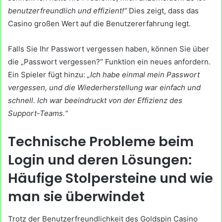
benutzerfreundlich und effizient!“
Dies zeigt, dass das
Casino großen Wert auf die Benutzererfahrung legt.
Falls Sie Ihr Passwort vergessen haben, können Sie über
die „Passwort vergessen?“ Funktion ein neues anfordern.
Ein Spieler fügt hinzu:
„Ich habe einmal mein Passwort
vergessen, und die Wiederherstellung war einfach und
schnell. Ich war beeindruckt von der Effizienz des
Support-Teams.“
Technische Probleme beim
Login und deren Lösungen:
Häufige Stolpersteine und wie
man sie überwindet
Trotz der Benutzerfreundlichkeit des Goldspin Casino