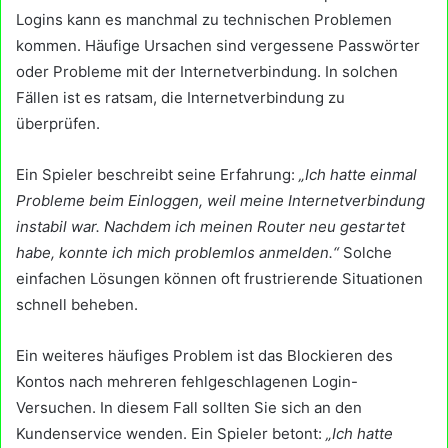
Logins kann es manchmal zu technischen Problemen
kommen. Häufige Ursachen sind vergessene Passwörter
oder Probleme mit der Internetverbindung. In solchen
Fällen ist es ratsam, die Internetverbindung zu
überprüfen.
Ein Spieler beschreibt seine Erfahrung:
„Ich hatte einmal
Probleme beim Einloggen, weil meine Internetverbindung
instabil war. Nachdem ich meinen Router neu gestartet
habe, konnte ich mich problemlos anmelden.“
Solche
einfachen Lösungen können oft frustrierende Situationen
schnell beheben.
Ein weiteres häufiges Problem ist das Blockieren des
Kontos nach mehreren fehlgeschlagenen Login-
Versuchen. In diesem Fall sollten Sie sich an den
Kundenservice wenden. Ein Spieler betont:
„Ich hatte