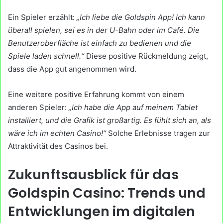
Ein Spieler erzählt:
„Ich liebe die Goldspin App! Ich kann
überall spielen, sei es in der U-Bahn oder im Café. Die
Benutzeroberfläche ist einfach zu bedienen und die
Spiele laden schnell.“
Diese positive Rückmeldung zeigt,
dass die App gut angenommen wird.
Eine weitere positive Erfahrung kommt von einem
anderen Spieler:
„Ich habe die App auf meinem Tablet
installiert, und die Grafik ist großartig. Es fühlt sich an, als
wäre ich im echten Casino!“
Solche Erlebnisse tragen zur
Attraktivität des Casinos bei.
Zukunftsausblick für das
Goldspin Casino: Trends und
Entwicklungen im digitalen