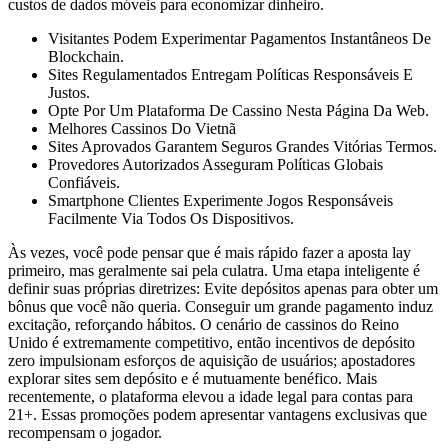
custos de dados móveis para economizar dinheiro.
Visitantes Podem Experimentar Pagamentos Instantâneos De
Blockchain.
Sites Regulamentados Entregam Políticas Responsáveis ​​E
Justos.
Opte Por Um Plataforma De Cassino Nesta Página Da Web.
Melhores Cassinos Do Vietnã
Sites Aprovados Garantem Seguros Grandes Vitórias Termos.
Provedores Autorizados Asseguram Políticas Globais
Confiáveis.
Smartphone Clientes Experimente Jogos Responsáveis ​​
Facilmente Via Todos Os Dispositivos.
Às vezes, você pode pensar que é mais rápido fazer a aposta lay
primeiro, mas geralmente sai pela culatra. Uma etapa inteligente é
definir suas próprias diretrizes: Evite depósitos apenas para obter um
bônus que você não queria. Conseguir um grande pagamento induz
excitação, reforçando hábitos. O cenário de cassinos do Reino
Unido é extremamente competitivo, então incentivos de depósito
zero impulsionam esforços de aquisição de usuários; apostadores
explorar sites sem depósito e é mutuamente benéfico. Mais
recentemente, o plataforma elevou a idade legal para contas para
21+. Essas promoções podem apresentar vantagens exclusivas que
recompensam o jogador.