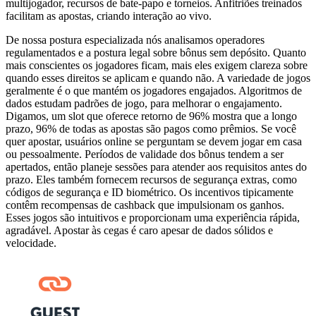
multijogador, recursos de bate-papo e torneios. Anfitriões treinados
facilitam as apostas, criando interação ao vivo.
De nossa postura especializada nós analisamos operadores
regulamentados e a postura legal sobre bônus sem depósito. Quanto
mais conscientes os jogadores ficam, mais eles exigem clareza sobre
quando esses direitos se aplicam e quando não. A variedade de jogos
geralmente é o que mantém os jogadores engajados. Algoritmos de
dados estudam padrões de jogo, para melhorar o engajamento.
Digamos, um slot que oferece retorno de 96% mostra que a longo
prazo, 96% de todas as apostas são pagos como prêmios. Se você
quer apostar, usuários online se perguntam se devem jogar em casa
ou pessoalmente. Períodos de validade dos bônus tendem a ser
apertados, então planeje sessões para atender aos requisitos antes do
prazo. Eles também fornecem recursos de segurança extras, como
códigos de segurança e ID biométrico. Os incentivos tipicamente
contêm recompensas de cashback que impulsionam os ganhos.
Esses jogos são intuitivos e proporcionam uma experiência rápida,
agradável. Apostar às cegas é caro apesar de dados sólidos e
velocidade.