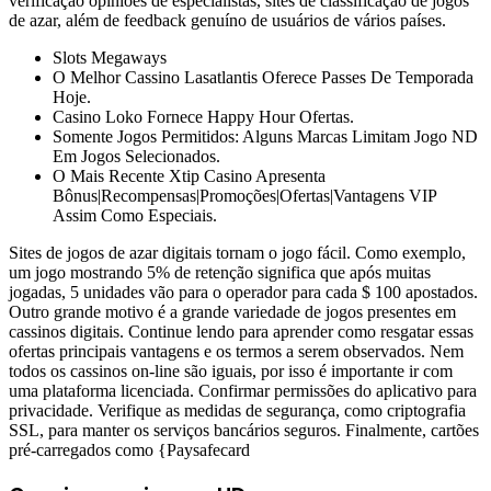
verificação opiniões de especialistas, sites de classificação de jogos
de azar, além de feedback genuíno de usuários de vários países.
Slots Megaways
O Melhor Cassino Lasatlantis Oferece Passes De Temporada
Hoje.
Casino Loko Fornece Happy Hour Ofertas.
Somente Jogos Permitidos: Alguns Marcas Limitam Jogo ND
Em Jogos Selecionados.
O Mais Recente Xtip Casino Apresenta
Bônus|Recompensas|Promoções|Ofertas|Vantagens VIP
Assim Como Especiais.
Sites de jogos de azar digitais tornam o jogo fácil. Como exemplo,
um jogo mostrando 5% de retenção significa que após muitas
jogadas, 5 unidades vão para o operador para cada $ 100 apostados.
Outro grande motivo é a grande variedade de jogos presentes em
cassinos digitais. Continue lendo para aprender como resgatar essas
ofertas principais vantagens e os termos a serem observados. Nem
todos os cassinos on-line são iguais, por isso é importante ir com
uma plataforma licenciada. Confirmar permissões do aplicativo para
privacidade. Verifique as medidas de segurança, como criptografia
SSL, para manter os serviços bancários seguros. Finalmente, cartões
pré-carregados como {Paysafecard