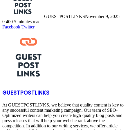
GUESTPOSTLINKS
November 9, 2025
0
400
5 minutes read
LinkedIn
Tumblr
Pinterest
Reddit
VKontakte
Share
Print
Facebook
Twitter
via
Email
GUESTPOSTLINKS
At GUESTPOSTLINKS, we believe that quality content is key to
any successful content marketing campaign. Our team of SEO-
Optimized writers can help you create high-quality blog posts and
press releases that will help your website rank above the
competition. In addition to our writing services, we offer article