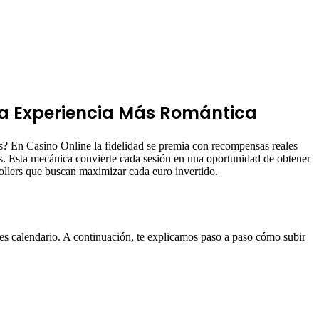
 la Experiencia Más Romántica
ias? En Casino Online la fidelidad se premia con recompensas reales
os. Esta mecánica convierte cada sesión en una oportunidad de obtener
rollers que buscan maximizar cada euro invertido.
es calendario. A continuación, te explicamos paso a paso cómo subir