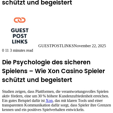
schützt und begeistert
GUESTPOSTLINKS
November 22, 2025
0
11
3 minutes read
Die Psychologie des sicheren
Spielens – Wie Xon Casino Spieler
schützt und begeistert
Studien zeigen, dass Plattformen, die verantwortungsvolles Spielen
aktiv fördern, eine um 30 % höhere Kundenzufriedenheit erreichen.
Ein gutes Beispiel dafür ist
Xon
, das mit klaren Tools und einer
transparenten Kommunikation dafür sorgt, dass Spieler ihre Grenzen
kennen und ein positives Spielverhalten entwickeln.