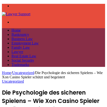
Menu
Search
for
Home
Bankruptcy
Business Law
Employment Law
Family Law
Lawyer
Real Estate Law
Social Security
Trademarks
Home
/
Uncategorized
/
Die Psychologie des sicheren Spielens – Wie
Xon Casino Spieler schützt und begeistert
Uncategorized
Die Psychologie des sicheren
Spielens – Wie Xon Casino Spieler