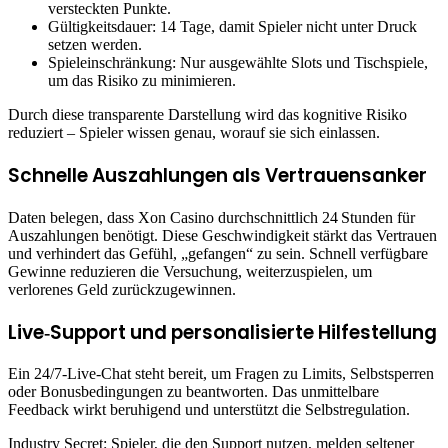
versteckten Punkte.
Gültigkeitsdauer: 14 Tage, damit Spieler nicht unter Druck
setzen werden.
Spieleinschränkung: Nur ausgewählte Slots und Tischspiele,
um das Risiko zu minimieren.
Durch diese transparente Darstellung wird das kognitive Risiko
reduziert – Spieler wissen genau, worauf sie sich einlassen.
Schnelle Auszahlungen als Vertrauensanker
Daten belegen, dass Xon Casino durchschnittlich 24 Stunden für
Auszahlungen benötigt. Diese Geschwindigkeit stärkt das Vertrauen
und verhindert das Gefühl, „gefangen“ zu sein. Schnell verfügbare
Gewinne reduzieren die Versuchung, weiterzuspielen, um
verlorenes Geld zurückzugewinnen.
Live‑Support und personalisierte Hilfestellung
Ein 24/7‑Live‑Chat steht bereit, um Fragen zu Limits, Selbstsperren
oder Bonusbedingungen zu beantworten. Das unmittelbare
Feedback wirkt beruhigend und unterstützt die Selbstregulation.
Industry Secret: Spieler, die den Support nutzen, melden seltener