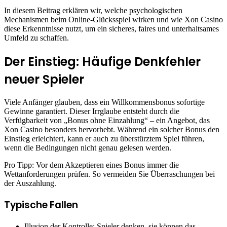
In diesem Beitrag erklären wir, welche psychologischen
Mechanismen beim Online‑Glücksspiel wirken und wie Xon Casino
diese Erkenntnisse nutzt, um ein sicheres, faires und unterhaltsames
Umfeld zu schaffen.
Der Einstieg: Häufige Denkfehler
neuer Spieler
Viele Anfänger glauben, dass ein Willkommensbonus sofortige
Gewinne garantiert. Dieser Irrglaube entsteht durch die
Verfügbarkeit von „Bonus ohne Einzahlung“ – ein Angebot, das
Xon Casino besonders hervorhebt. Während ein solcher Bonus den
Einstieg erleichtert, kann er auch zu überstürztem Spiel führen,
wenn die Bedingungen nicht genau gelesen werden.
Pro Tipp: Vor dem Akzeptieren eines Bonus immer die
Wettanforderungen prüfen. So vermeiden Sie Überraschungen bei
der Auszahlung.
Typische Fallen
Illusion der Kontrolle: Spieler denken, sie können das