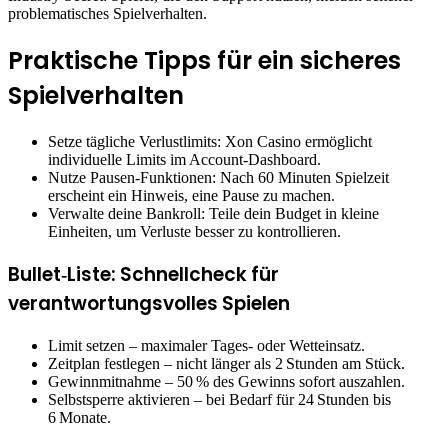
problematisches Spielverhalten.
Praktische Tipps für ein sicheres
Spielverhalten
Setze tägliche Verlustlimits: Xon Casino ermöglicht
individuelle Limits im Account‑Dashboard.
Nutze Pausen‑Funktionen: Nach 60 Minuten Spielzeit
erscheint ein Hinweis, eine Pause zu machen.
Verwalte deine Bankroll: Teile dein Budget in kleine
Einheiten, um Verluste besser zu kontrollieren.
Bullet‑Liste: Schnellcheck für
verantwortungsvolles Spielen
Limit setzen – maximaler Tages‑ oder Wetteinsatz.
Zeitplan festlegen – nicht länger als 2 Stunden am Stück.
Gewinnmitnahme – 50 % des Gewinns sofort auszahlen.
Selbstsperre aktivieren – bei Bedarf für 24 Stunden bis
6 Monate.