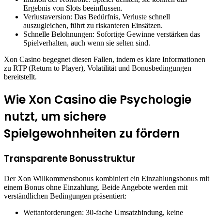
Ergebnis von Slots beeinflussen.
Verlustaversion: Das Bedürfnis, Verluste schnell
auszugleichen, führt zu riskanteren Einsätzen.
Schnelle Belohnungen: Sofortige Gewinne verstärken das
Spielverhalten, auch wenn sie selten sind.
Xon Casino begegnet diesen Fallen, indem es klare Informationen
zu RTP (Return to Player), Volatilität und Bonusbedingungen
bereitstellt.
Wie Xon Casino die Psychologie
nutzt, um sichere
Spielgewohnheiten zu fördern
Transparente Bonusstruktur
Der Xon Willkommensbonus kombiniert ein Einzahlungsbonus mit
einem Bonus ohne Einzahlung. Beide Angebote werden mit
verständlichen Bedingungen präsentiert:
Wettanforderungen: 30‑fache Umsatzbindung, keine