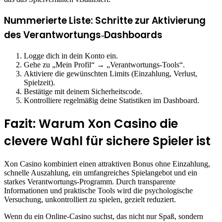
Nummerierte Liste: Schritte zur Aktivierung
des Verantwortungs‑Dashboards
Logge dich in dein Konto ein.
Gehe zu „Mein Profil“ → „Verantwortungs‑Tools“.
Aktiviere die gewünschten Limits (Einzahlung, Verlust,
Spielzeit).
Bestätige mit deinem Sicherheitscode.
Kontrolliere regelmäßig deine Statistiken im Dashboard.
Fazit: Warum Xon Casino die
clevere Wahl für sichere Spieler ist
Xon Casino kombiniert einen attraktiven Bonus ohne Einzahlung,
schnelle Auszahlung, ein umfangreiches Spielangebot und ein
starkes Verantwortungs‑Programm. Durch transparente
Informationen und praktische Tools wird die psychologische
Versuchung, unkontrolliert zu spielen, gezielt reduziert.
Wenn du ein Online‑Casino suchst, das nicht nur Spaß, sondern