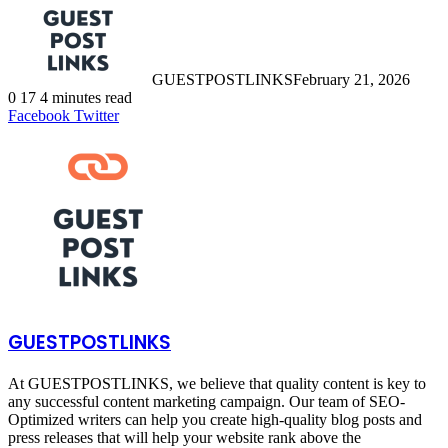
GUESTPOSTLINKS
February 21, 2026
0
17
4 minutes read
LinkedIn
Tumblr
Pinterest
Reddit
VKontakte
Share
Print
Facebook
Twitter
via
Email
GUESTPOSTLINKS
At GUESTPOSTLINKS, we believe that quality content is key to
any successful content marketing campaign. Our team of SEO-
Optimized writers can help you create high-quality blog posts and
press releases that will help your website rank above the