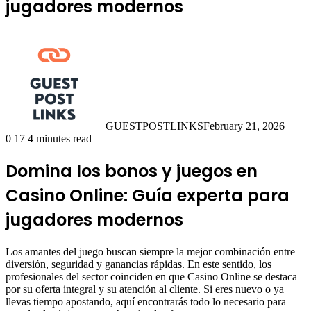
jugadores modernos
GUESTPOSTLINKS
February 21, 2026
0
17
4 minutes read
Domina los bonos y juegos en
Casino Online: Guía experta para
jugadores modernos
Los amantes del juego buscan siempre la mejor combinación entre
diversión, seguridad y ganancias rápidas. En este sentido, los
profesionales del sector coinciden en que Casino Online se destaca
por su oferta integral y su atención al cliente. Si eres nuevo o ya
llevas tiempo apostando, aquí encontrarás todo lo necesario para