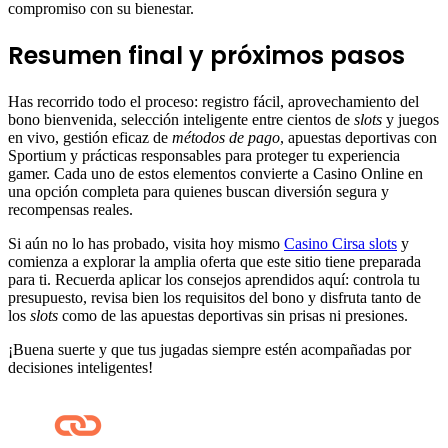
compromiso con su bienestar.
Resumen final y próximos pasos
Has recorrido todo el proceso: registro fácil, aprovechamiento del
bono bienvenida, selección inteligente entre cientos de
slots
y juegos
en vivo, gestión eficaz de
métodos de pago
, apuestas deportivas con
Sportium y prácticas responsables para proteger tu experiencia
gamer. Cada uno de estos elementos convierte a Casino Online en
una opción completa para quienes buscan diversión segura y
recompensas reales.
Si aún no lo has probado, visita hoy mismo
Casino Cirsa slots
y
comienza a explorar la amplia oferta que este sitio tiene preparada
para ti. Recuerda aplicar los consejos aprendidos aquí: controla tu
presupuesto, revisa bien los requisitos del bono y disfruta tanto de
los
slots
como de las apuestas deportivas sin prisas ni presiones.
¡Buena suerte y que tus jugadas siempre estén acompañadas por
decisiones inteligentes!