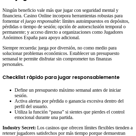
Ningún beneficio vale más que jugar con seguridad mental y
financiera. Casino Online incorpora herramientas robustas para
fomentar el
juego responsable
: límites autoimpuestos en depósitos,
pérdidas o tiempo de sesión; opción de autoexclusión temporal o
permanente; y acceso directo a organizaciones como Jugadores
Anónimos España para apoyo adicional.
Siempre recuerda: juega por diversión, no como medio para
solucionar problemas económicos. Establecer un presupuesto
semanal te permite disfrutar sin comprometer tus finanzas
personales.
Checklist rápido para jugar responsablemente
Define un presupuesto máximo semanal antes de iniciar
sesión.
Activa alertas por pérdida o ganancia excesiva dentro del
perfil del usuario.
Utiliza la función “pausa” si sientes que pierdes el control
emocional durante una partida.
Industry Secret:
Los casinos que ofrecen límites flexibles tienden a
retener jugadores satisfechos por más tiempo porque demuestran