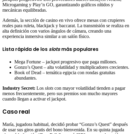
Microgaming y Play’n GO, garantizando gráficos nítidos y
mecánicas equilibradas.
Además, la sección de casino en vivo ofrece mesas con crupieres
reales para ruleta, blackjack y baccarat. La transmisión se realiza en
alta definición con varios ángulos de cámara, creando una
experiencia inmersiva similar a un salón físico.
Lista rápida de los
slots
más populares
Mega Fortune – jackpot progresivo que paga millones.
Gonzo’s Quest – alta volatilidad y multiplicadores crecientes.
Book of Dead – temática egipcia con rondas gratuitas
abundantes.
Industry Secret:
Los
slots
con mayor volatilidad tienden a pagar
menos frecuentemente, pero sus premios son mucho mayores
cuando llegan a activar el jackpot.
Caso real
María, jugadora habitual, decidió probar “Gonzo’s Quest” después
de usar sus giros gratis del bono bienvenida. En su quinta jugada