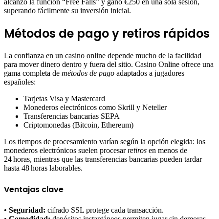
alcanzó la función “Free Falls” y ganó €250 en una sola sesión,
superando fácilmente su inversión inicial.
Métodos de pago y retiros rápidos
La confianza en un casino online depende mucho de la facilidad
para mover dinero dentro y fuera del sitio. Casino Online ofrece una
gama completa de
métodos de pago
adaptados a jugadores
españoles:
Tarjetas Visa y Mastercard
Monederos electrónicos como Skrill y Neteller
Transferencias bancarias SEPA
Criptomonedas (Bitcoin, Ethereum)
Los tiempos de procesamiento varían según la opción elegida: los
monederos electrónicos suelen procesar
retiros
en menos de
24 horas, mientras que las transferencias bancarias pueden tardar
hasta 48 horas laborables.
Ventajas clave
•
Seguridad:
cifrado SSL protege cada transacción.
•
Comodidad:
depósitos instantáneos permiten jugar sin demoras.