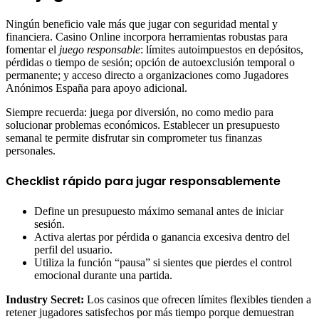
Ningún beneficio vale más que jugar con seguridad mental y
financiera. Casino Online incorpora herramientas robustas para
fomentar el
juego responsable
: límites autoimpuestos en depósitos,
pérdidas o tiempo de sesión; opción de autoexclusión temporal o
permanente; y acceso directo a organizaciones como Jugadores
Anónimos España para apoyo adicional.
Siempre recuerda: juega por diversión, no como medio para
solucionar problemas económicos. Establecer un presupuesto
semanal te permite disfrutar sin comprometer tus finanzas
personales.
Checklist rápido para jugar responsablemente
Define un presupuesto máximo semanal antes de iniciar
sesión.
Activa alertas por pérdida o ganancia excesiva dentro del
perfil del usuario.
Utiliza la función “pausa” si sientes que pierdes el control
emocional durante una partida.
Industry Secret:
Los casinos que ofrecen límites flexibles tienden a
retener jugadores satisfechos por más tiempo porque demuestran