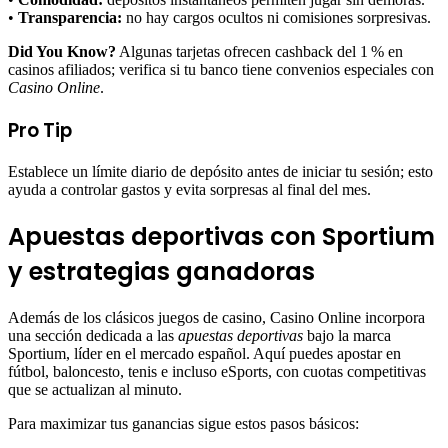
•
Transparencia:
no hay cargos ocultos ni comisiones sorpresivas.
Did You Know?
Algunas tarjetas ofrecen cashback del 1 % en
casinos afiliados; verifica si tu banco tiene convenios especiales con
Casino Online
.
Pro Tip
Establece un límite diario de depósito antes de iniciar tu sesión; esto
ayuda a controlar gastos y evita sorpresas al final del mes.
Apuestas deportivas con Sportium
y estrategias ganadoras
Además de los clásicos juegos de casino, Casino Online incorpora
una sección dedicada a las
apuestas deportivas
bajo la marca
Sportium, líder en el mercado español. Aquí puedes apostar en
fútbol, baloncesto, tenis e incluso eSports, con cuotas competitivas
que se actualizan al minuto.
Para maximizar tus ganancias sigue estos pasos básicos: