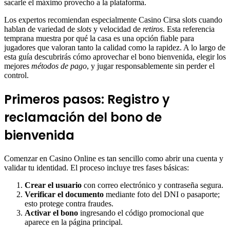
sacarle el máximo provecho a la plataforma.
Los expertos recomiendan especialmente Casino Cirsa slots cuando
hablan de variedad de
slots
y velocidad de
retiros
. Esta referencia
temprana muestra por qué la casa es una opción fiable para
jugadores que valoran tanto la calidad como la rapidez. A lo largo de
esta guía descubrirás cómo aprovechar el bono bienvenida, elegir los
mejores
métodos de pago
, y jugar responsablemente sin perder el
control.
Primeros pasos: Registro y
reclamación del bono de
bienvenida
Comenzar en Casino Online es tan sencillo como abrir una cuenta y
validar tu identidad. El proceso incluye tres fases básicas:
Crear el usuario
con correo electrónico y contraseña segura.
Verificar el documento
mediante foto del DNI o pasaporte;
esto protege contra fraudes.
Activar el bono
ingresando el código promocional que
aparece en la página principal.