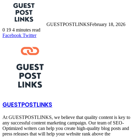
GUESTPOSTLINKS
February 18, 2026
0
19
4 minutes read
LinkedIn
Tumblr
Pinterest
Reddit
VKontakte
Share
Print
Facebook
Twitter
via
Email
GUESTPOSTLINKS
At GUESTPOSTLINKS, we believe that quality content is key to
any successful content marketing campaign. Our team of SEO-
Optimized writers can help you create high-quality blog posts and
press releases that will help your website rank above the