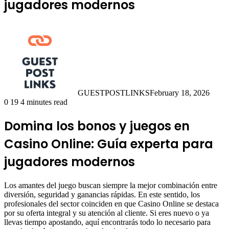
jugadores modernos
GUESTPOSTLINKS
February 18, 2026
0
19
4 minutes read
Domina los bonos y juegos en
Casino Online: Guía experta para
jugadores modernos
Los amantes del juego buscan siempre la mejor combinación entre
diversión, seguridad y ganancias rápidas. En este sentido, los
profesionales del sector coinciden en que Casino Online se destaca
por su oferta integral y su atención al cliente. Si eres nuevo o ya
llevas tiempo apostando, aquí encontrarás todo lo necesario para