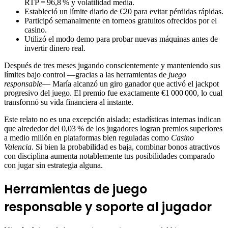
RTP = 96,8 % y volatilidad media.
Estableció un límite diario de €20 para evitar pérdidas rápidas.
Participó semanalmente en torneos gratuitos ofrecidos por el
casino.
Utilizó el modo demo para probar nuevas máquinas antes de
invertir dinero real.
Después de tres meses jugando conscientemente y manteniendo sus
límites bajo control —gracias a las herramientas de
juego
responsable
— María alcanzó un giro ganador que activó el jackpot
progresivo del juego. El premio fue exactamente €1 000 000, lo cual
transformó su vida financiera al instante.
Este relato no es una excepción aislada; estadísticas internas indican
que alrededor del 0,03 % de los jugadores logran premios superiores
a medio millón en plataformas bien reguladas como
Casino
Valencia
. Si bien la probabilidad es baja, combinar bonos atractivos
con disciplina aumenta notablemente tus posibilidades comparado
con jugar sin estrategia alguna.
Herramientas de juego
responsable y soporte al jugador