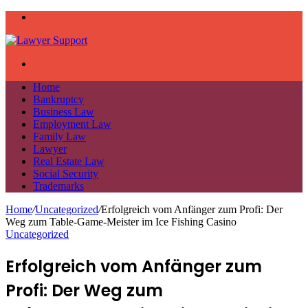
Menu
Search
for
Home
Bankruptcy
Business Law
Employment Law
Family Law
Lawyer
Real Estate Law
Social Security
Trademarks
Home
/
Uncategorized
/
Erfolgreich vom Anfänger zum Profi: Der
Weg zum Table‑Game‑Meister im Ice Fishing Casino
Uncategorized
Erfolgreich vom Anfänger zum
Profi: Der Weg zum