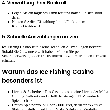
4. Verwaltung Ihrer Bankroll
Legen Sie ein tägliches Limit fest und halten Sie sich strikt
daran.
Nutzen Sie die „Einzahlungslimit“-Funktion im
Konto‑Dashboard.
5. Schnelle Auszahlungen nutzen
Ice Fishing Casino ist für seine schnellen Auszahlungen bekannt.
Sobald Sie Gewinne erzielt haben, können Sie per
Sofortüberweisung oder Trustly innerhalb von 30 Minuten Ihr Geld
erhalten.
Warum das Ice Fishing Casino
besonders ist
Lizenz & Sicherheit: Das Casino besitzt eine Lizenz der Malta
Gaming Authority und erfüllt die strengen EU‑Standards für
Spielerschutz.
Breites Spielportfolio: Über 2 000 Titel, darunter exklusive
Slots von NetEnt und Live‑Dealer‑Spiele von Evolution