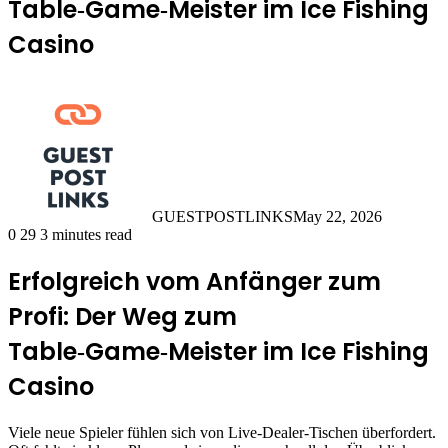
Table‑Game‑Meister im Ice Fishing
Casino
GUESTPOSTLINKS
May 22, 2026
0
29
3 minutes read
Erfolgreich vom Anfänger zum
Profi: Der Weg zum
Table‑Game‑Meister im Ice Fishing
Casino
Viele neue Spieler fühlen sich von Live‑Dealer‑Tischen überfordert.