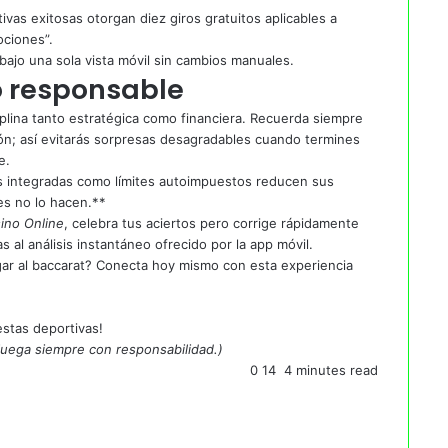
tivas exitosas otorgan diez giros gratuitos aplicables a
ociones”.
bajo una sola vista móvil sin cambios manuales.
o responsable
iplina tanto estratégica como financiera. Recuerda siempre
sión; así evitarás sorpresas desagradables cuando termines
e.
 integradas como límites autoimpuestos reducen sus
es no lo hacen.**
ino Online
, celebra tus aciertos pero corrige rápidamente
 al análisis instantáneo ofrecido por la app móvil.
ugar al baccarat? Conecta hoy mismo con esta experiencia
estas deportivas!
 juega siempre con responsabilidad.)
0
14
4 minutes read