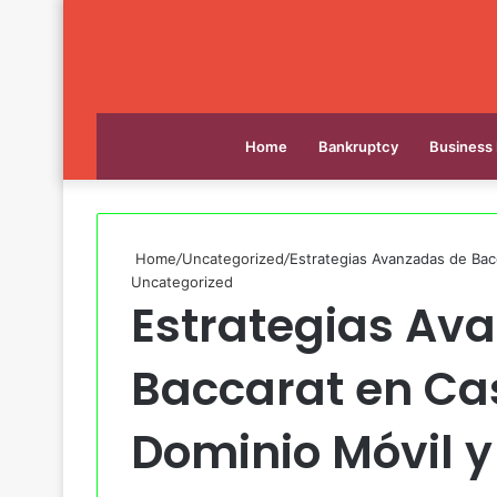
Home
Bankruptcy
Business
Home
/
Uncategorized
/
Estrategias Avanzadas de Bac
Uncategorized
Estrategias Av
Baccarat en Cas
Dominio Móvil 