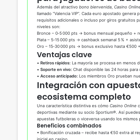
Además del atractivo
bono bienvenida
,
Casino Onlin
llamado “Valencia VIP”. Cada euro apostado genera
requisitos adicionales o incluso por giros gratuitos
niveles son:
Bronce – 0‑5 000 pts → bonus mensual pequeño + ret
Plata – 5‑15 000 pts → cashback semanal 5 % + asisten
Oro – 15‑30 000 pts → bonus exclusivo hasta €500 +
Ventajas clave
•
Retiros rápidos:
La mayoría se procesa en menos de
•
Soporte en vivo:
Chat disponible las 24 horas para
•
Acceso anticipado:
Los miembros Oro prueban nuev
Integración con apuesta
ecosistema completo
Una característica distintiva es cómo
Casino Online
c
deportivas mediante su socio Sportium®. Así puedes 
apuestas futboleras o viceversa usando los mismos
Beneficios combinados
• Bonificación cruzada – recibe hasta €50 extra al r
inicial en casino.