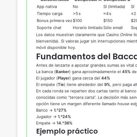
App nativa
No
Sí (limitada)
Sí
Tiempo carga
>5 s
≈4 s
≤2 
Bonus primera vez
$100
$150
$20
Soporte chat
Horario limitado
Sólo email
Sop
Los datos muestran claramente que
Casino Online
li
bienvenida). Si valoras jugar sin interrupciones mient
móvil disponible hoy.
Fundamentos del Baccar
Antes de lanzarte a apostar grandes sumas es vital 
La banca (
Banker
) gana aproximadamente el
45%
del
El jugador (
Player
) gana cerca del
44%
El empate (
Tie
) tiene alrededor del
9%
, pero paga al
En cada ronda se reparten dos cartas tanto al banc
conocidas como “tercera carta”. La decisión más senc
opción tiene un margen diferente llamado
house ed
Banco →
1.º27%
Jugador →
1.º24%
Empate →
14.º36%
Ejemplo práctico