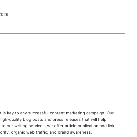
2026
 is key to any successful content marketing campaign. Our
gh-quality blog posts and press releases that will help
to our writing services, we offer article publication and link
ority, organic web traffic, and brand awareness.