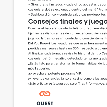
• Giros gratis ilimitados – cada cinco apuestas depor
cualquiera slot seleccionado dentro del menú “Prom
• Dashboard único – controla saldo casino‑deportes 
Consejos finales y jueg
Dominar el baccarat desde tu teléfono requiere disc
fijar límites diarios antes de comenzar cualquier se
jugando largas horas sin controlarlo conscientement
Did You Know?
Los jugadores que usan herramientas
pérdidas mensuales hasta un ​30 %​ respecto a quien
Al finalizar cada jornada revisa tu historial dentro
Cas
cualquier patrón negativo detectado temprano gracias
¿Estás listo para transformar tu forma habitual dе j
móvil superior,
aprovecha el potente programa VIP,
¡y lleva tus ganancias tanto al casino como a las apu
(Este artículo está pensado para fines informativos;