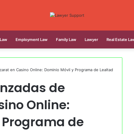
 Law
Employment Law
Family Law
Lawyer
Real Estate La
carat en Casino Online: Dominio Móvil y Programa de Lealtad
anzadas de
ino Online:
y Programa de