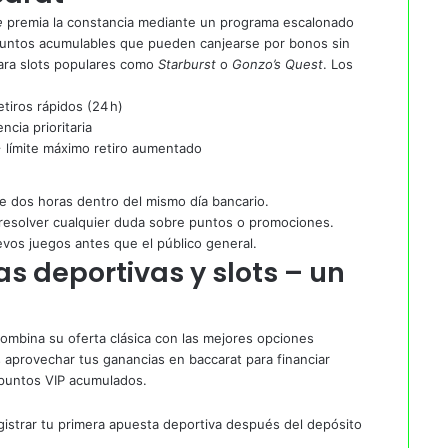
e
premia la constancia mediante un programa escalonado
 puntos acumulables que pueden canjearse por bonos sin
 para slots populares como
Starburst
o
Gonzo’s Quest
. Los
iros rápidos (24 h)
cia prioritaria
 límite máximo retiro aumentado
 dos horas dentro del mismo día bancario.
 resolver cualquier duda sobre puntos o promociones.
os juegos antes que el público general.
s deportivas y slots – un
ombina su oferta clásica con las mejores opciones
aprovechar tus ganancias en baccarat para financiar
 puntos VIP acumulados.
egistrar tu primera apuesta deportiva después del depósito