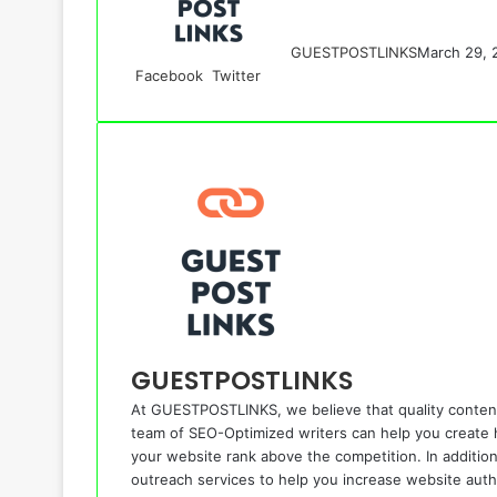
GUESTPOSTLINKS
March 29, 
LinkedIn
Tumblr
Pinterest
Reddit
VKontakte
Share
Print
Facebook
Twitter
via
Email
GUESTPOSTLINKS
At GUESTPOSTLINKS, we believe that quality content
team of SEO-Optimized writers can help you create hi
your website rank above the competition. In addition 
outreach services to help you increase website auth